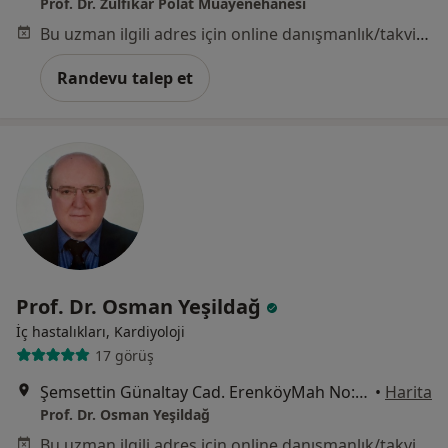
Prof. Dr. Zülfikar Polat Muayenehanesi
Bu uzman ilgili adres için online danışmanlık/takvim sunmuyor.
Randevu talep et
Prof. Dr. Osman Yeşildağ
İç hastalıkları, Kardiyoloji
17 görüş
Şemsettin Günaltay Cad. ErenköyMah No: 189/6 Tüccarbaşı Durağı , Güven Apt. Kat:1, İstanbul
•
Harita
Prof. Dr. Osman Yeşildağ
Bu uzman ilgili adres için online danışmanlık/takvim sunmuyor.