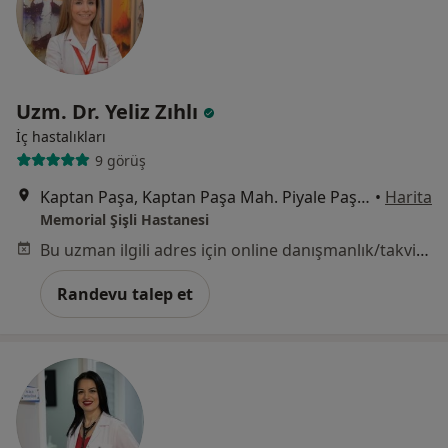
Uzm. Dr. Yeliz Zıhlı
İç hastalıkları
9 görüş
Kaptan Paşa, Kaptan Paşa Mah. Piyale Paşa Bulv, Okmeydanı Cd. No: 4, 34384 Şişli/İstanbul, Şişli
•
Harita
Memorial Şişli Hastanesi
Bu uzman ilgili adres için online danışmanlık/takvim sunmuyor.
Randevu talep et