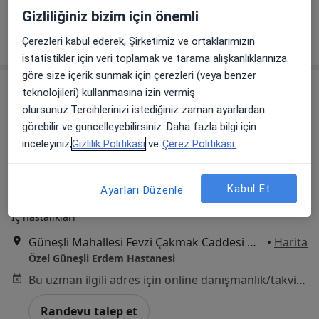
Bu uzman ilgili adres için online danışmanlık/takvim sunmuyor.
Gizliliğiniz bizim için önemli
Randevu talep et
Çerezleri kabul ederek, Şirketimiz ve ortaklarımızın
istatistikler için veri toplamak ve tarama alışkanlıklarınıza
göre size içerik sunmak için çerezleri (veya benzer
teknolojileri) kullanmasına izin vermiş
olursunuz.Tercihlerinizi istediğiniz zaman ayarlardan
görebilir ve güncelleyebilirsiniz. Daha fazla bilgi için
inceleyiniz,
Gizlilik Politikası
ve
Çerez Politikası.
Kabul Et
Ayarları Düzenle
Uzm. Dr. Sinan Boynueğri
İç hastalıkları
Güneşli Mahallesi Fevzi Çakmak Caddesi No:72-74, Bağcılar
•
Harita
Özel Güneşli Erdem Hastanesi
Bu uzman ilgili adres için online danışmanlık/takvim sunmuyor.
Randevu talep et