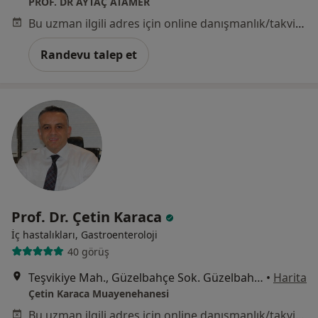
PROF. DR AYTAÇ ATAMER
Bu uzman ilgili adres için online danışmanlık/takvim sunmuyor.
Randevu talep et
Prof. Dr. Çetin Karaca
İç hastalıkları, Gastroenteroloji
40 görüş
Teşvikiye Mah., Güzelbahçe Sok. Güzelbahçe Apt, No:29, Kat:1, İstanbul
•
Harita
Çetin Karaca Muayenehanesi
Bu uzman ilgili adres için online danışmanlık/takvim sunmuyor.