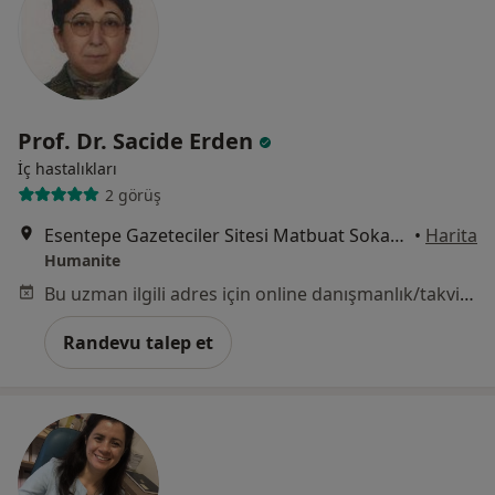
Prof. Dr. Sacide Erden
İç hastalıkları
2 görüş
Esentepe Gazeteciler Sitesi Matbuat Sokak No:25 Esentepe/Şişli/İstanbul, Şişli
•
Harita
Humanite
Bu uzman ilgili adres için online danışmanlık/takvim sunmuyor.
Randevu talep et