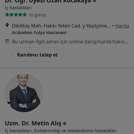
Dr. Öğr. Üyesi Ozan Kocakaya
İç hastalıkları
10 görüş
Dikilitaş Mah. Hakkı Yeten Cad. y Yeşilçimen sok No:23 Fulya, İstanbul
•
Harita
Acıbadem Fulya Hastanesi
Bu uzman ilgili adres için online danışmanlık/takvim sunmuyor.
Randevu talep et
Uzm. Dr. Metin Alış
İç hastalıkları, Endokrinoloji ve metabolizma hastalıkları