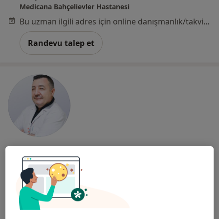
Medicana Bahçelievler Hastanesi
Bu uzman ilgili adres için online danışmanlık/takvim sunmuyor.
Randevu talep et
Dr. Öğr. Üyesi Cengiz Duygulu
İç hastalıkları
3 görüş
Alemdağ Yanyolu Cad. No:36, Üsküdar
•
Harita
Özel Çamlıca Erdem Hastanesi