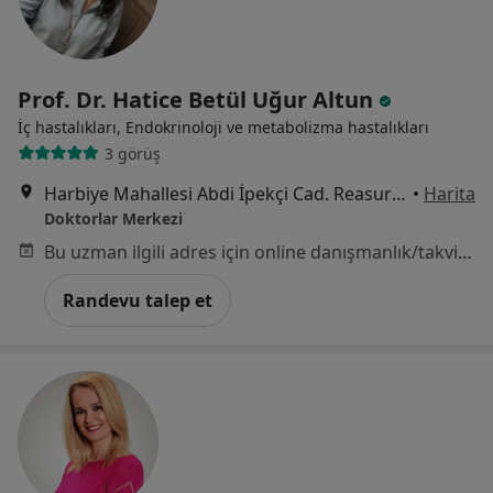
Prof. Dr. Hatice Betül Uğur Altun
İç hastalıkları, Endokrinoloji ve metabolizma hastalıkları
3 görüş
Harbiye Mahallesi Abdi İpekçi Cad. Reasurans Han No:57 E Blok K-3 Nişantaşı Teşvikiye, İstanbul
•
Harita
Doktorlar Merkezi
Bu uzman ilgili adres için online danışmanlık/takvim sunmuyor.
Randevu talep et