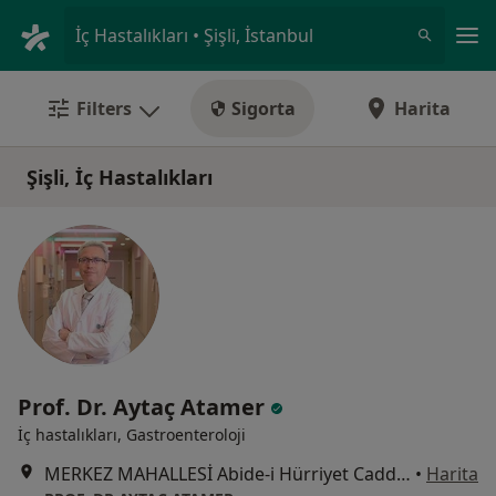
An
İç Hastalıkları • Şişli, İstanbul
Filters
Sigorta
Harita
Şişli, İç Hastalıkları
Prof. Dr. Aytaç Atamer
İç hastalıkları, Gastroenteroloji
MERKEZ MAHALLESİ Abide-i Hürriyet Caddesi ALİ RIZA IŞIL APARTMANI NO: 187 KAT : 1 DAİRE: 4, İstanbul
•
Harita