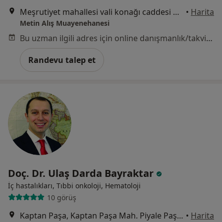
Meşrutiyet mahallesi vali konağı caddesi no 137 daire 11, İstanbul
•
Harita
Metin Alış Muayenehanesi
Bu uzman ilgili adres için online danışmanlık/takvim sunmuyor.
Randevu talep et
Doç. Dr. Ulaş Darda Bayraktar
İç hastalıkları, Tıbbi onkoloji, Hematoloji
10 görüş
Kaptan Paşa, Kaptan Paşa Mah. Piyale Paşa Bulv, Okmeydanı Cd. No: 4, 34384 Şişli/İstanbul, Şişli
•
Harita