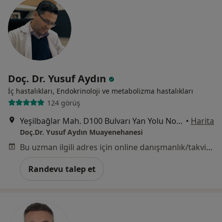
Doç. Dr. Yusuf Aydın
İç hastalıkları, Endokrinoloji ve metabolizma hastalıkları
124 görüş
Yeşilbağlar Mah. D100 Bulvarı Yan Yolu No:20 Pera Office Blokları Kat:2 No:5, İstanbul
•
Harita
Doç.Dr. Yusuf Aydın Muayenehanesi
Bu uzman ilgili adres için online danışmanlık/takvim sunmuyor.
Randevu talep et