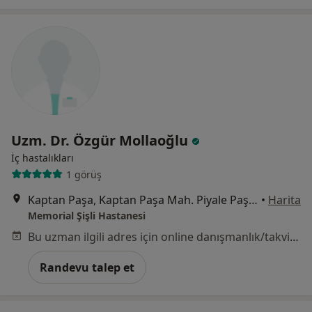
Uzm. Dr. Özgür Mollaoğlu
İç hastalıkları
1 görüş
Kaptan Paşa, Kaptan Paşa Mah. Piyale Paşa Bulv, Okmeydanı Cd. No: 4, 34384 Şişli/İstanbul, Şişli
•
Harita
Memorial Şişli Hastanesi
Bu uzman ilgili adres için online danışmanlık/takvim sunmuyor.
Randevu talep et