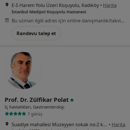
E-5 Harem Yolu Üzeri Koşuyolu, Kadıköy
•
Harita
İstanbul Medipol Koşuyolu Hastanesi
Bu uzman ilgili adres için online danışmanlık/takvim sunmuyor.
Randevu talep et
Prof. Dr. Zülfikar Polat
İç hastalıkları, Gastroenteroloji
7 görüş
Suadiye mahallesi Müzeyyen sokak no:2 k:1 Kaya Plaza\Longevity Clinic, Üsküdar
•
Harita