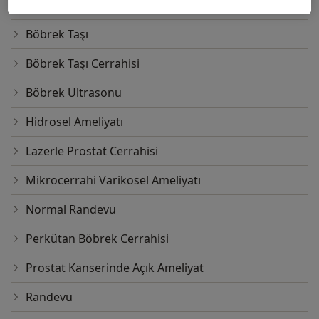
Böbrek Kanseri Laparoskopik (Kapalı) Ameliyatları
Böbrek Taşı
Böbrek Taşı Cerrahisi
Böbrek Ultrasonu
Hidrosel Ameliyatı
Lazerle Prostat Cerrahisi
Mikrocerrahi Varikosel Ameliyatı
Normal Randevu
Perkütan Böbrek Cerrahisi
Prostat Kanserinde Açık Ameliyat
Randevu