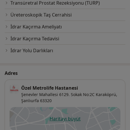
Transüretral Prostat Rezeksiyonu (TURP)
Üreteroskopik Taş Cerrahisi
İdrar Kaçırma Ameliyatı
İdrar Kaçırma Tedavisi
İdrar Yolu Darlıkları
Adres
Özel Metrolife Hastanesi
Şenevler Mahallesi 6129. Sokak No:2C Karaköprü,
Şanlıurfa
63320
Haritayı büyüt
yeni bir sekmede açılır