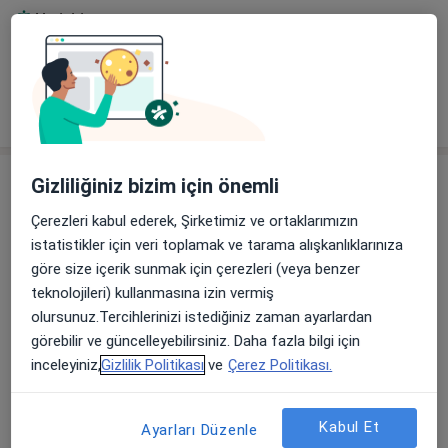
Yetişkin
Çocuk
Tümünü göster
deneyim hakkında
Hizmetler
Gizliliğiniz bizim için önemli
Başlıca Hizmetler
Çerezleri kabul ederek, Şirketimiz ve ortaklarımızın
Üroloji Randevusu
istatistikler için veri toplamak ve tarama alışkanlıklarınıza
göre size içerik sunmak için çerezleri (veya benzer
Şenevler Mahallesi 6129. Sokak No:2C Karaköprü,
Şanlıurfa
teknolojileri) kullanmasına izin vermiş
Özel Metrolife Hastanesi
olursunuz.Tercihlerinizi istediğiniz zaman ayarlardan
görebilir ve güncelleyebilirsiniz. Daha fazla bilgi için
Diğer Hizmetler
inceleyiniz,
Gizlilik Politikası
ve
Çerez Politikası.
4 Boyutlu Renkli Doppler İkinci Düzey
Ultrasonografi
Kabul Et
Ayarları Düzenle