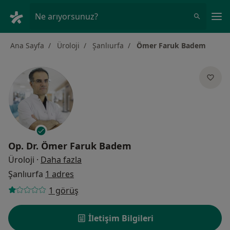
An
Ne arıyorsunuz?
Ana Sayfa
Üroloji
Şanlıurfa
Ömer Faruk Badem
Op. Dr.
Ömer Faruk Badem
uzmanliklar hakkinda
Üroloji
·
Daha fazla
Şanlıurfa
1 adres
1 görüş
İletişim Bilgileri