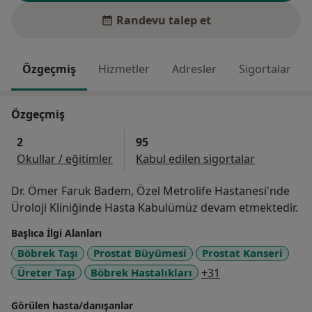
Randevu talep et
Özgeçmiş
Hizmetler
Adresler
Sigortalar
Özgeçmiş
2
95
Okullar / eğitimler
Kabul edilen sigortalar
Dr. Ömer Faruk Badem, Özel Metrolife Hastanesi'nde
Üroloji Kliniğinde Hasta Kabulümüz devam etmektedir.
Başlıca İlgi Alanları
Böbrek Taşı
Prostat Büyümesi
Prostat Kanseri
a11y_sr_more_di
Üreter Taşı
Böbrek Hastalıkları
+31
Görülen hasta/danışanlar