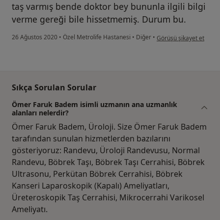
taş varmış bende doktor bey bununla ilgili bilgi
verme gereği bile hissetmemiş. Durum bu.
kullanıcının görüşüne gö
26 Ağustos 2020
•
Özel Metrolife Hastanesi
•
Diğer
•
Görüşü şikayet et
Sıkça Sorulan Sorular
Ömer Faruk Badem isimli uzmanın ana uzmanlık
alanları nelerdir?
Ömer Faruk Badem, Üroloji. Size Ömer Faruk Badem
tarafından sunulan hizmetlerden bazılarını
gösteriyoruz: Randevu, Üroloji Randevusu, Normal
Randevu, Böbrek Taşı, Böbrek Taşı Cerrahisi, Böbrek
Ultrasonu, Perkütan Böbrek Cerrahisi, Böbrek
Kanseri Laparoskopik (Kapalı) Ameliyatları,
Üreteroskopik Taş Cerrahisi, Mikrocerrahi Varikosel
Ameliyatı.