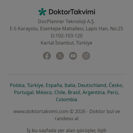
İletişim
DoktorTakvimi - Ana Sayfa
DocPlanner Teknoloji A.Ş.
E-5 Karayolu, Esentepe Mahallesi, Lapis Han, No:25
D:102-103-120
Kartal İstanbul, Türkiye
Facebook
yeni bir sekmede açılır
Twitter
yeni bir sekmede açılır
Youtube
yeni bir sekmede açılır
Instagram
yeni bir sekmede aç
yeni bir sekmede açılır
yeni bir sekmede açılır
yeni bir sekmede açılır
yeni bir sekmede açılır
yeni bir sek
yeni 
Polska
,
Türkiye
,
España
,
Italia
,
Deutschland
,
Česko
,
yeni bir sekmede açılır
yeni bir sekmede açılır
yeni bir sekmede açılır
yeni bir sekmede açılır
yeni bir sekm
yeni bi
Portugal
,
México
,
Chile
,
Brasil
,
Argentina
,
Perú
,
yeni bir sekmede açılır
Colombia
www.doktortakvimi.com © 2026 - Doktor bul ve
randevu al
İş bu sayfada yer alan görüşler, ilgili