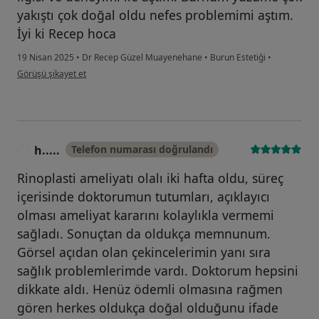
yakıştı çok doğal oldu nefes problemimi aştım.
İyi ki Recep hoca
19 Nisan 2025
•
Dr Recep Güzel Muayenehane
•
Burun Estetiği
•
kullanıcının görüşüne göre ya...t
Görüşü şikayet et
h.....
Telefon numarası doğrulandı
H
Rinoplasti ameliyatı olalı iki hafta oldu, süreç
içerisinde doktorumun tutumları, açıklayıcı
olması ameliyat kararını kolaylıkla vermemi
sağladı. Sonuçtan da oldukça memnunum.
Görsel açıdan olan çekincelerimin yanı sıra
sağlık problemlerimde vardı. Doktorum hepsini
dikkate aldı. Henüz ödemli olmasına rağmen
gören herkes oldukça doğal olduğunu ifade