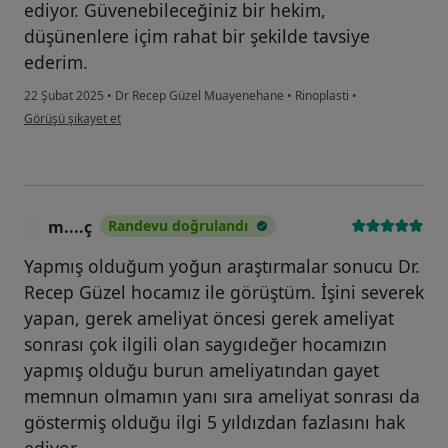
ediyor. Güvenebileceğiniz bir hekim,
düşünenlere içim rahat bir şekilde tavsiye
ederim.
22 Şubat 2025
•
Dr Recep Güzel Muayenehane
•
Rinoplasti
•
kullanıcının görüşüne göre h.....
Görüşü şikayet et
m....ç
Randevu doğrulandı
M
Yapmış olduğum yoğun araştırmalar sonucu Dr.
Recep Güzel hocamız ile görüştüm. İşini severek
yapan, gerek ameliyat öncesi gerek ameliyat
sonrası çok ilgili olan saygıdeğer hocamızın
yapmış olduğu burun ameliyatından gayet
memnun olmamın yanı sıra ameliyat sonrası da
göstermiş olduğu ilgi 5 yıldızdan fazlasını hak