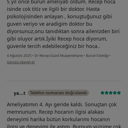
5 yıl önce burun ameliyatı oldum. Recep hoca
isinde cok titiz ve ilgili bir doktor. Hasta
psikolojisinden anlayan , konuştuğunuz gibi
guven veriyo ve aradigim doktor bu
diyorsunuz,onu tanıdıktan sonra ailenizden biri
gibi oluyor artık.İyiki Recep hoca diyorum,
güvenle tercih edebileceğiniz bir hoca..
4 Ağustos 2025
•
Dr Recep Güzel Muayenehane
•
Burun Estetiği
•
kullanıcının görüşüne göre me...
Görüşü şikayet et
ya...t
Telefon numarası doğrulandı
Y
Ameliyatımın 4. Ayı geride kaldı. Sonuçtan çok
memnunum. Recep hocanın ilgisi alakası
deneyimi harika bütün korkularımı hocanın
ilgisi ve deneyimi ile aştım. Burnum yüzüme çok