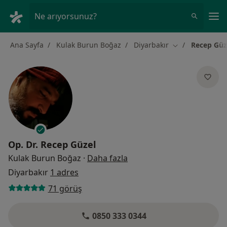
An
Ne arıyorsunuz?
Ana Sayfa
Kulak Burun Boğaz
Diyarbakır
Recep Güz
Şehir değiştir
Op. Dr.
Recep Güzel
uzmanliklar hakkinda
Kulak Burun Boğaz
·
Daha fazla
Diyarbakır
1 adres
71 görüş
0850 333 0344