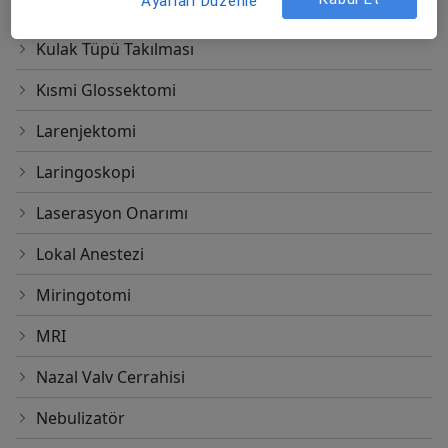
Ayarları Düzenle
Kulak Estetiği
Kulak Tüpü Takılması
Kısmi Glossektomi
Larenjektomi
Laringoskopi
Laserasyon Onarımı
Lokal Anestezi
Miringotomi
MRI
Nazal Valv Cerrahisi
Nebulizatör