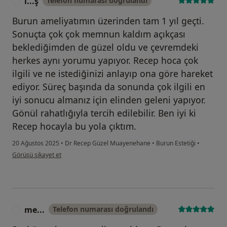
i̇...ş
Telefon numarası doğrulandı
I
Burun ameliyatımın üzerinden tam 1 yıl geçti.
Sonuçta çok çok memnun kaldım açıkçası
beklediğimden de güzel oldu ve çevremdeki
herkes aynı yorumu yapıyor. Recep hoca çok
ilgili ve ne istediğinizi anlayıp ona göre hareket
ediyor. Süreç başında da sonunda çok ilgili en
iyi sonucu almanız için elinden geleni yapıyor.
Gönül rahatlığıyla tercih edilebilir. Ben iyi ki
Recep hocayla bu yola çıktım.
20 Ağustos 2025
•
Dr Recep Güzel Muayenehane
•
Burun Estetiği
•
kullanıcının görüşüne göre i̇...ş
Görüşü şikayet et
me...
Telefon numarası doğrulandı
M