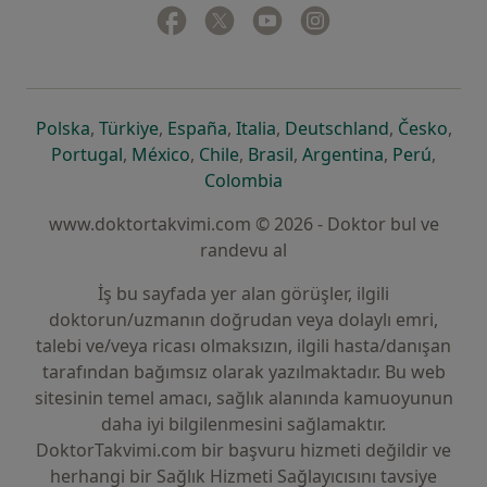
Facebook
yeni bir sekmede açılır
Twitter
yeni bir sekmede açılır
Youtube
yeni bir sekmede açılır
Instagram
yeni bir sekmede aç
yeni bir sekmede açılır
yeni bir sekmede açılır
yeni bir sekmede açılır
yeni bir sekmede açılır
yeni bir sek
yeni 
Polska
,
Türkiye
,
España
,
Italia
,
Deutschland
,
Česko
,
yeni bir sekmede açılır
yeni bir sekmede açılır
yeni bir sekmede açılır
yeni bir sekmede açılır
yeni bir sekm
yeni bi
Portugal
,
México
,
Chile
,
Brasil
,
Argentina
,
Perú
,
yeni bir sekmede açılır
Colombia
www.doktortakvimi.com © 2026 - Doktor bul ve
randevu al
İş bu sayfada yer alan görüşler, ilgili
doktorun/uzmanın doğrudan veya dolaylı emri,
talebi ve/veya ricası olmaksızın, ilgili hasta/danışan
tarafından bağımsız olarak yazılmaktadır. Bu web
sitesinin temel amacı, sağlık alanında kamuoyunun
daha iyi bilgilenmesini sağlamaktır.
DoktorTakvimi.com bir başvuru hizmeti değildir ve
herhangi bir Sağlık Hizmeti Sağlayıcısını tavsiye