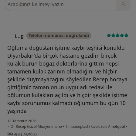
Görüşler içerisinde ara
i̇...g
Telefon numarası doğrulandı
I
Oğluma doğuştan işitme kaybı teşhisi konuldu
Diyarbakır'da birçok hastane gezdim birçok
kulak burun boğaz doktorlarina gittim hepsi
tamamen kulak zarının olmadığını ve hiçbir
şekilde duymayacağını söylediler. Recep hocaya
gittiğimiz zaman onun uyguladı tedavi ile
oğlumun kulakları açıldı ve hiçbir şekilde işitme
kaybı sorunumuz kalmadı oğlumum bu gün 10
yaşında
18 Temmuz 2026
•
Dr Recep Güzel Muayenehane
•
Timpanoplasti(Kulak Zarı Ameliyatı)
•
kullanıcının görüşüne göre i̇...g
Görüşü şikayet et