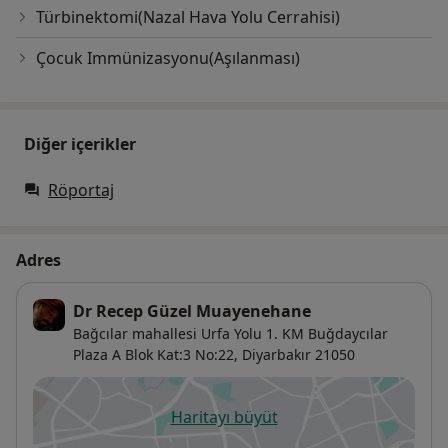
Türbinektomi(Nazal Hava Yolu Cerrahisi)
Çocuk Immünizasyonu(Aşılanması)
Diğer içerikler
Röportaj
Adres
Dr Recep Güzel Muayenehane
Bağcılar mahallesi Urfa Yolu 1. KM Buğdaycılar
Plaza A Blok Kat:3 No:22,
Diyarbakır
21050
Haritayı büyüt
yeni bir sekmede açılır