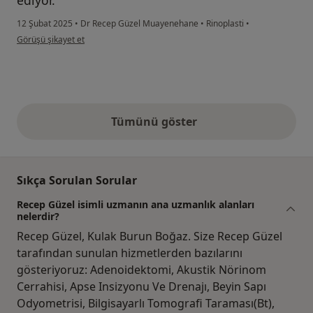
ediyor.
12 Şubat 2025
•
Dr Recep Güzel Muayenehane
•
Rinoplasti
•
kullanıcının görüşüne göre m....ç
Görüşü şikayet et
Tümünü göster
yukarıdaki görüşler
Sıkça Sorulan Sorular
Recep Güzel isimli uzmanın ana uzmanlık alanları
nelerdir?
Recep Güzel, Kulak Burun Boğaz. Size Recep Güzel
tarafından sunulan hizmetlerden bazılarını
gösteriyoruz: Adenoidektomi, Akustik Nörinom
Cerrahisi, Apse Insizyonu Ve Drenajı, Beyin Sapı
Odyometrisi, Bilgisayarlı Tomografi Taraması(Bt),