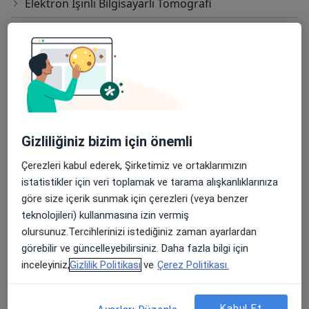
Elektron Işınlı Bilgisayarlı Tomografi
Endoskopik Sinüs Cerrahisi
Endovasküler Embolizasyon
Enjeksiyon Im
Enjeksiyon Iv
Gizliliğiniz bizim için önemli
Esd (Sedimantasyon)
Çerezleri kabul ederek, Şirketimiz ve ortaklarımızın
Geniz Eti Ameliyatı
istatistikler için veri toplamak ve tarama alışkanlıklarınıza
göre size içerik sunmak için çerezleri (veya benzer
Glossektomi
teknolojileri) kullanmasına izin vermiş
Hemiglossektomi
olursunuz.Tercihlerinizi istediğiniz zaman ayarlardan
görebilir ve güncelleyebilirsiniz. Daha fazla bilgi için
Horlama Cerrahisi
inceleyiniz,
Gizlilik Politikası
ve
Çerez Politikası.
Kan Kültürü
Kabul Et