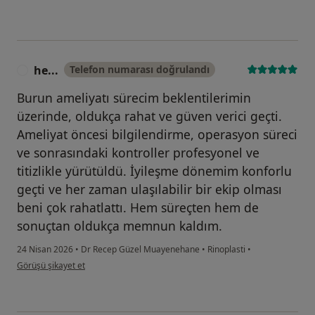
he...
Telefon numarası doğrulandı
H
Burun ameliyatı sürecim beklentilerimin
üzerinde, oldukça rahat ve güven verici geçti.
Ameliyat öncesi bilgilendirme, operasyon süreci
ve sonrasındaki kontroller profesyonel ve
titizlikle yürütüldü. İyileşme dönemim konforlu
geçti ve her zaman ulaşılabilir bir ekip olması
beni çok rahatlattı. Hem süreçten hem de
sonuçtan oldukça memnun kaldım.
24 Nisan 2026
•
Dr Recep Güzel Muayenehane
•
Rinoplasti
•
kullanıcının görüşüne göre he...
Görüşü şikayet et