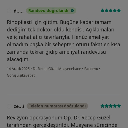
d.....
Randevu doğrulandı
D
Rinopilasti için gittim. Bugüne kadar tamam
dediğim tek doktor oldu kendisi. Açıklamaları
ve iç rahatlatıcı tavırlarıyla. Henüz ameliyat
olmadım başka bir sebepten ötürü fakat en kısa
zamanda tekrar gidip ameliyat randevusu
alacağım.
14 Aralık 2025
•
Dr Recep Güzel Muayenehane
•
Randevu
•
kullanıcının görüşüne göre d.....
Görüşü şikayet et
ze...i
Telefon numarası doğrulandı
Z
Revizyon operasyonum Op. Dr. Recep Güzel
tarafından gerçekleştirildi. Muayene sürecinde