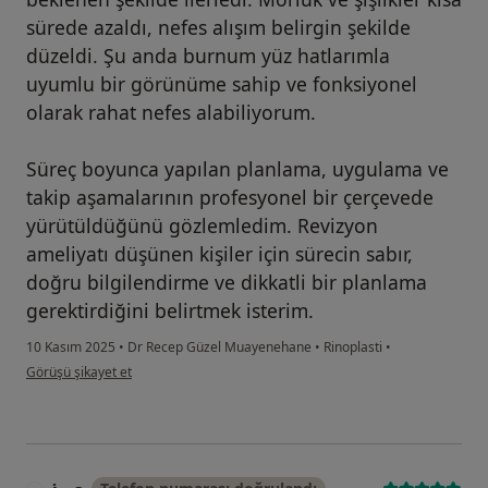
sürede azaldı, nefes alışım belirgin şekilde
düzeldi. Şu anda burnum yüz hatlarımla
uyumlu bir görünüme sahip ve fonksiyonel
olarak rahat nefes alabiliyorum.
Süreç boyunca yapılan planlama, uygulama ve
takip aşamalarının profesyonel bir çerçevede
yürütüldüğünü gözlemledim. Revizyon
ameliyatı düşünen kişiler için sürecin sabır,
doğru bilgilendirme ve dikkatli bir planlama
gerektirdiğini belirtmek isterim.
10 Kasım 2025
•
Dr Recep Güzel Muayenehane
•
Rinoplasti
•
kullanıcının görüşüne göre l....m
Görüşü şikayet et