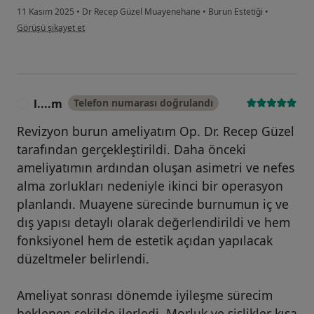
11 Kasım 2025
•
Dr Recep Güzel Muayenehane
•
Burun Estetiği
•
kullanıcının görüşüne göre ze...i
Görüşü şikayet et
l....m
Telefon numarası doğrulandı
L
Revizyon burun ameliyatım Op. Dr. Recep Güzel
tarafından gerçekleştirildi. Daha önceki
ameliyatımın ardından oluşan asimetri ve nefes
alma zorlukları nedeniyle ikinci bir operasyon
planlandı. Muayene sürecinde burnumun iç ve
dış yapısı detaylı olarak değerlendirildi ve hem
fonksiyonel hem de estetik açıdan yapılacak
düzeltmeler belirlendi.
Ameliyat sonrası dönemde iyileşme sürecim
beklenen şekilde ilerledi. Morluk ve şişlikler kısa