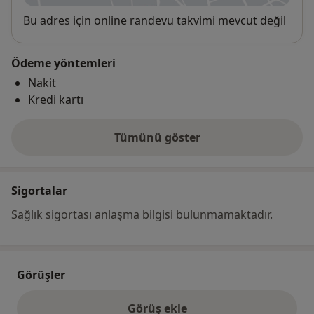
Uygunluk
Bu adres için online randevu takvimi mevcut değil
Ödeme yöntemleri
Nakit
Kredi kartı
Tümünü göster
adres hakkında
Sigortalar
Sağlık sigortası anlaşma bilgisi bulunmamaktadır.
Görüşler
Görüş ekle