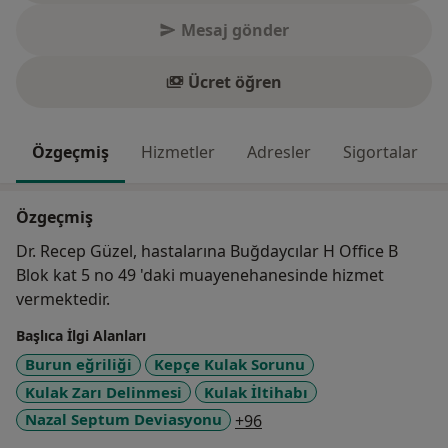
Mesaj gönder
Ücret öğren
Özgeçmiş
Hizmetler
Adresler
Sigortalar
Özgeçmiş
Dr. Recep Güzel, hastalarına Buğdaycılar H Office B
Blok kat 5 no 49 'daki muayenehanesinde hizmet
vermektedir.
Başlıca İlgi Alanları
Burun eğriliği
Kepçe Kulak Sorunu
Kulak Zarı Delinmesi
Kulak İltihabı
a11y_sr_more_diseases
Nazal Septum Deviasyonu
+96