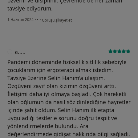
özverili ve disiplinli. Çevremde de her zaman
tavsiye ediyorum.
kullanıcının görüşüne göre a....)
1 Haziran 2024
•
•
•
Görüşü şikayet et
a.....
A
Pandemi döneminde fiziksel kısıtlılık sebebiyle
çocuklarım için ergoterapi almak istedim.
Tavsiye üzerine Selin Hanım'a ulaştım.
Özgüveni zayıf olan kızımın özgüveni arttı.
İletişimi daha iyi olmaya başladı. Çok hareketli
olan oğlumun da nasıl söz dinlediğine hayretler
içinde şahit oldum. Selin Hanım ilk etapta
uyguladığı testlerle sorunu doğru tespit ve
yönlendirmelerde bulundu. Ara
değerlendirmede gidişat hakkında bilgi sağladı.