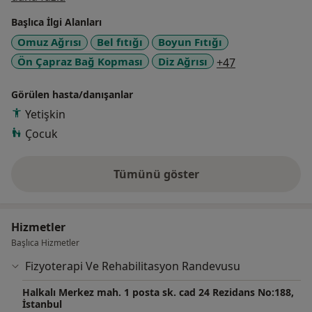
hastanelerde pediatrik rehabilitasyon, ortopedik
Başlıca İlgi Alanları
rehabilitasyon, nörolojik rehabilitasyon ve lenfödem
Omuz Ağrısı
Bel fıtığı
Boyun Fıtığı
rehabilitasyonu gibi pek çok alanda çalıştı. Bir çok
a11y_sr_more_
Ön Çapraz Bağ Kopması
Diz Ağrısı
+47
kurumda sorumlu fizyoterapistlik yaptı. Manuel terapi,
pilates, manuel lenf drenajı ve kompleks dekonjestif
Görülen hasta/danışanlar
terapi, duyu bütünleme terapisi gibi özel alanlarda
aldığı eğitimlerle birlikte oluşturduğu bütüncül bakış
Yetişkin
açısıyla mesleğine kuruculuğunu yaptığı Theramila
Çocuk
Fizyoterapi ve Danışmanlık Merkezi'nde devam
etmektedir.
Tümünü göster
deneyim hakkında
Hizmetler
Başlıca Hizmetler
Fizyoterapi Ve Rehabilitasyon Randevusu
Halkalı Merkez mah. 1 posta sk. cad 24 Rezidans No:188,
İstanbul