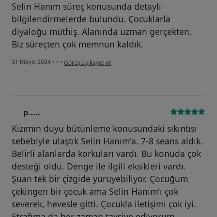
Selin Hanım süreç konusunda detaylı
bilgilendirmelerde bulundu. Çocuklarla
diyaloğu müthiş. Alanında uzman gerçekten.
Biz süreçten çok memnun kaldık.
kullanıcının görüşüne göre a.....
31 Mayıs 2024
•
•
•
Görüşü şikayet et
p.....
P
Kızımın duyu bütünleme konusundaki sıkıntısı
sebebiyle ulaştık Selin Hanım'a. 7-8 seans aldık.
Belirli alanlarda korkuları vardı. Bu konuda çok
desteği oldu. Denge ile ilgili eksikleri vardı.
Şuan tek bir çizgide yürüyebiliyor. Çocuğum
çekingen bir çocuk ama Selin Hanım'ı çok
severek, hevesle gitti. Çocukla iletişimi çok iyi.
Etrafıma da her zaman tavsiye ediyorum.