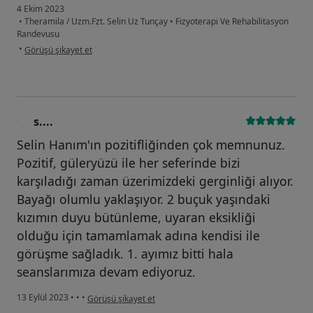
4 Ekim 2023
•
Theramila / Uzm.Fzt. Selin Uz Tunçay
•
Fizyoterapi Ve Rehabilitasyon
Randevusu
kullanıcının görüşüne göre m....a
•
Görüşü şikayet et
s....
S
Selin Hanım'ın pozitifliğinden çok memnunuz.
Pozitif, güleryüzü ile her seferinde bizi
karşıladığı zaman üzerimizdeki gerginliği alıyor.
Bayağı olumlu yaklaşıyor. 2 buçuk yaşındaki
kızımın duyu bütünleme, uyaran eksikliği
olduğu için tamamlamak adına kendisi ile
görüşme sağladık. 1. ayımız bitti hala
seanslarımıza devam ediyoruz.
kullanıcının görüşüne göre s....
13 Eylül 2023
•
•
•
Görüşü şikayet et