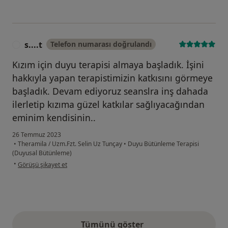
s....t
Telefon numarası doğrulandı
S
Kızım için duyu terapisi almaya başladık. İşini
hakkıyla yapan terapistimizin katkısını görmeye
başladık. Devam ediyoruz seanslra inş dahada
ilerletip kızıma güzel katkılar sağlıyacağından
eminim kendisinin..
26 Temmuz 2023
•
Theramila / Uzm.Fzt. Selin Uz Tunçay
•
Duyu Bütünleme Terapisi
(Duyusal Bütünleme)
kullanıcının görüşüne göre s....t
•
Görüşü şikayet et
Tümünü göster