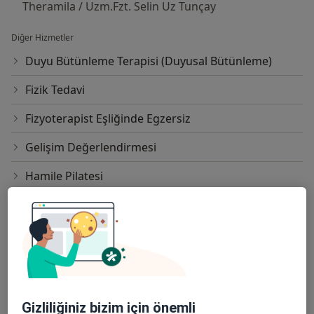
Theramila / Uzm.Fzt. Selin Uz Tunçay
Diğer Hizmetler
Duyu Bütünleme Terapisi (Duyusal Bütünleme)
Fizik Tedavi
Fizyoterapist Eşliğinde Egzersiz
Gelişim Değerlendirmesi
Hamile Pilatesi
Kinezyolojik Bantlama (Kinezyotape)
Klinik Pilates
Lenfödem Masajı
Manuel Lenf Drenajı
Gizliliğiniz bizim için önemli