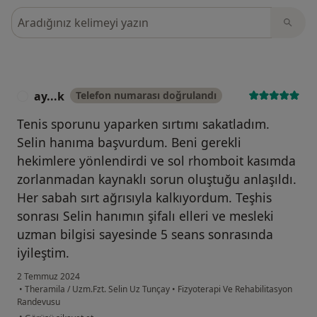
Görüşler içerisinde ara
ay...k
Telefon numarası doğrulandı
A
Tenis sporunu yaparken sırtımı sakatladım.
Selin hanıma başvurdum. Beni gerekli
hekimlere yönlendirdi ve sol rhomboit kasımda
zorlanmadan kaynaklı sorun oluştuğu anlaşıldı.
Her sabah sırt ağrısıyla kalkıyordum. Teşhis
sonrası Selin hanımın şifalı elleri ve mesleki
uzman bilgisi sayesinde 5 seans sonrasında
iyileştim.
2 Temmuz 2024
•
Theramila / Uzm.Fzt. Selin Uz Tunçay
•
Fizyoterapi Ve Rehabilitasyon
Randevusu
kullanıcının görüşüne göre ay...k
•