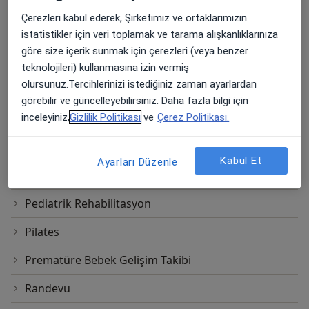
Manuel Terapi
Çerezleri kabul ederek, Şirketimiz ve ortaklarımızın
Motor - Mental Retardasyon
istatistikler için veri toplamak ve tarama alışkanlıklarınıza
göre size içerik sunmak için çerezleri (veya benzer
MS Rehabilitasyonu
teknolojileri) kullanmasına izin vermiş
olursunuz.Tercihlerinizi istediğiniz zaman ayarlardan
Normal Randevu
görebilir ve güncelleyebilirsiniz. Daha fazla bilgi için
inceleyiniz,
Gizlilik Politikası
ve
Çerez Politikası.
Nörogelişimsel Tedavi (Bobath)
Nörolojik Rehabilitasyon
Kabul Et
Ayarları Düzenle
Ortopedik Rehabilitasyon
Pediatrik Rehabilitasyon
Pilates
Prematüre Bebek Gelişim Takibi
Randevu