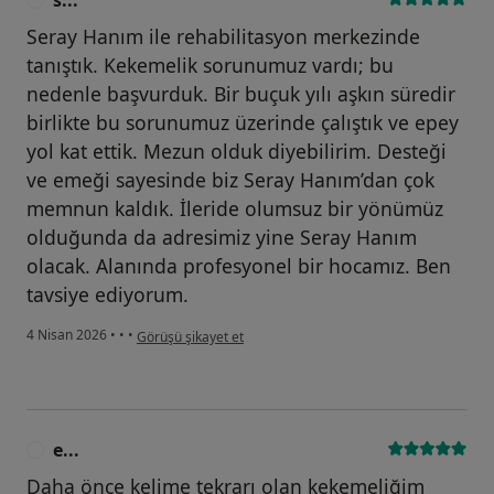
Seray Hanım ile rehabilitasyon merkezinde
tanıştık. Kekemelik sorunumuz vardı; bu
nedenle başvurduk. Bir buçuk yılı aşkın süredir
birlikte bu sorunumuz üzerinde çalıştık ve epey
yol kat ettik. Mezun olduk diyebilirim. Desteği
ve emeği sayesinde biz Seray Hanım’dan çok
memnun kaldık. İleride olumsuz bir yönümüz
olduğunda da adresimiz yine Seray Hanım
olacak. Alanında profesyonel bir hocamız. Ben
tavsiye ediyorum.
kullanıcının görüşüne göre s...
4 Nisan 2026
•
•
•
Görüşü şikayet et
e...
E
Daha önce kelime tekrarı olan kekemeliğim