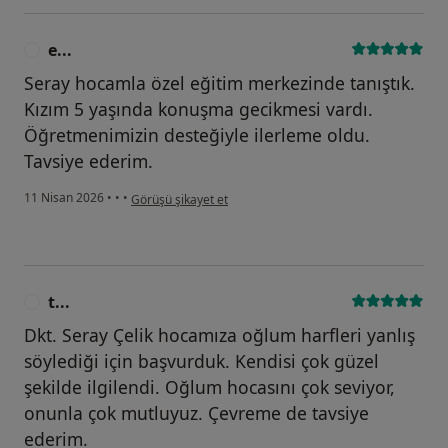
e...
E
Seray hocamla özel eğitim merkezinde tanıştık.
Kızım 5 yaşında konuşma gecikmesi vardı.
Öğretmenimizin desteğiyle ilerleme oldu.
Tavsiye ederim.
kullanıcının görüşüne göre e...
11 Nisan 2026
•
•
•
Görüşü şikayet et
t...
T
Dkt. Seray Çelik hocamıza oğlum harfleri yanlış
söylediği için başvurduk. Kendisi çok güzel
şekilde ilgilendi. Oğlum hocasını çok seviyor,
onunla çok mutluyuz. Çevreme de tavsiye
ederim.