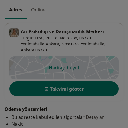
Adres
Online
Arı Psikoloji ve Danışmanlık Merkezi
Turgut Özal, 20. Cd. No:81-38, 06370
Yenimahalle/Ankara,
No:81-38,
Yenimahalle
,
Ankara
06370
Haritayı büyüt
yeni bir sekmede açılır
Uygunluk
Takvimi göster
Ödeme yöntemleri
Bu adreste kabul edilen sigortalar
Detaylar
Nakit