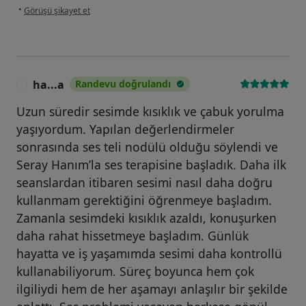
kullanıcının görüşüne göre s.....
•
Görüşü şikayet et
ha...a
Randevu doğrulandı
H
Uzun süredir sesimde kısıklık ve çabuk yorulma
yaşıyordum. Yapılan değerlendirmeler
sonrasında ses teli nodülü olduğu söylendi ve
Seray Hanım’la ses terapisine başladık. Daha ilk
seanslardan itibaren sesimi nasıl daha doğru
kullanmam gerektiğini öğrenmeye başladım.
Zamanla sesimdeki kısıklık azaldı, konuşurken
daha rahat hissetmeye başladım. Günlük
hayatta ve iş yaşamımda sesimi daha kontrollü
kullanabiliyorum. Süreç boyunca hem çok
ilgiliydi hem de her aşamayı anlaşılır bir şekilde