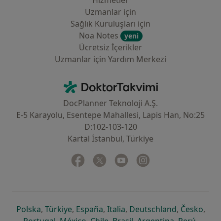
Hizmetler
Uzmanlar için
Sağlık Kuruluşları için
Noa Notes
yeni
Ücretsiz İçerikler
Uzmanlar için Yardım Merkezi
İletişim
DoktorTakvimi - Ana Sayfa
DocPlanner Teknoloji A.Ş.
E-5 Karayolu, Esentepe Mahallesi, Lapis Han, No:25
D:102-103-120
Kartal İstanbul, Türkiye
Facebook
yeni bir sekmede açılır
Twitter
yeni bir sekmede açılır
Youtube
yeni bir sekmede açılır
Instagram
yeni bir sekmede aç
yeni bir sekmede açılır
yeni bir sekmede açılır
yeni bir sekmede açılır
yeni bir sekmede açılır
yeni bir sek
yeni 
Polska
,
Türkiye
,
España
,
Italia
,
Deutschland
,
Česko
,
yeni bir sekmede açılır
yeni bir sekmede açılır
yeni bir sekmede açılır
yeni bir sekmede açılır
yeni bir sekm
yeni bi