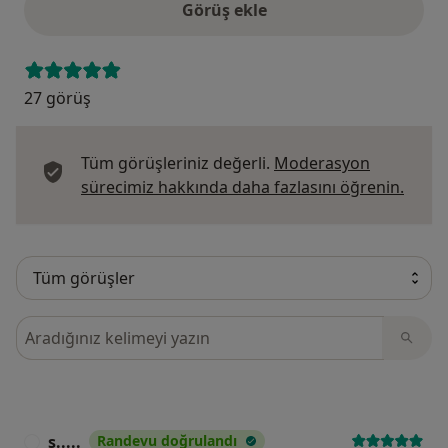
Görüş ekle
27 görüş
Tüm görüşleriniz değerli.
Moderasyon
Görüş
sürecimiz hakkında daha fazlasını öğrenin.
Görüşler içerisinde ara
s.....
Randevu doğrulandı
S