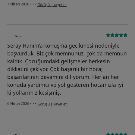
kullanıcının görüşüne göre b...
7 Nisan 2026
•
•
•
Görüşü şikayet et
s...
S
Seray Hanım’a konuşma gecikmesi nedeniyle
başvurduk. Biz çok memnunuz, çok da memnun
kaldık. Çocuğumdaki gelişmeler herkesin
dikkatini çekiyor. Çok başarılı bir hoca;
başarılarının devamını diliyorum. Her an her
konuda yardımcı ve yol gösteren hocamızla iyi
ki yollarımız kesişmiş.
kullanıcının görüşüne göre s...
6 Nisan 2026
•
•
•
Görüşü şikayet et
s...
S