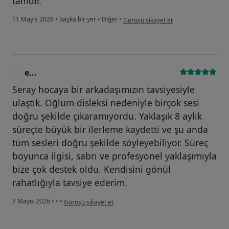
tamdır.
kullanıcının görüşüne göre e.....
11 Mayıs 2026
•
başka bir yer
•
Diğer
•
Görüşü şikayet et
e...
E
Seray hocaya bir arkadaşımızın tavsiyesiyle
ulaştık. Oğlum disleksi nedeniyle birçok sesi
doğru şekilde çıkaramıyordu. Yaklaşık 8 aylık
süreçte büyük bir ilerleme kaydetti ve şu anda
tüm sesleri doğru şekilde söyleyebiliyor. Süreç
boyunca ilgisi, sabrı ve profesyonel yaklaşımıyla
bize çok destek oldu. Kendisini gönül
rahatlığıyla tavsiye ederim.
kullanıcının görüşüne göre e...
7 Mayıs 2026
•
•
•
Görüşü şikayet et