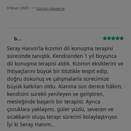
kullanıcının görüşüne göre t...
8 Nisan 2026
•
•
•
Görüşü şikayet et
b...
B
Seray Hanım'la kızımın dil konuşma terapisi
sürecinde tanıştık. Kendisinden 1 yıl boyunca
dil konuşma terapisi aldık. Kızımın eksiklerini ve
ihtiyaçlarını büyük bir titizlikle tespit edip,
doğru dokunuş ve çalışmalarla sürecimize
büyük katkıları oldu. Alanına son derece hâkim,
kendisini sürekli yenileyen ve geliştiren,
mesleğinde başarılı bir terapist. Ayrıca
çocuklara yaklaşımı, güler yüzlü, sevecen ve
sıcakkanlı oluşu terapi sürecini kolaylaştırıyor.
İyi ki Seray Hanım...