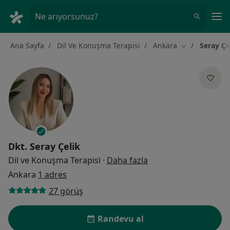
An
Ne arıyorsunuz?
Ana Sayfa
Dil Ve Konuşma Terapisi
Ankara
Seray Çe
Şehir değiştir
Dkt.
Seray Çelik
uzmanliklar hakkind
Dil ve Konuşma Terapisi
·
Daha fazla
Ankara
1 adres
27 görüş
Randevu al