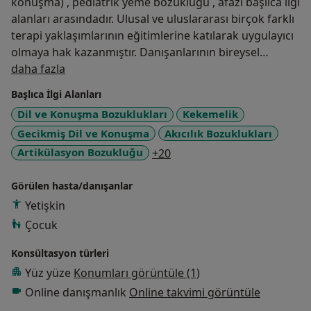
konuşma) , pediatrik yeme bozukluğu , afazi başlıca ilgi
alanları arasındadır. Ulusal ve uluslararası birçok farklı
terapi yaklaşımlarının eğitimlerine katılarak uygulayıcı
olmaya hak kazanmıştır. Danışanlarının bireysel
Hakkımda
özelliklerini, güçlü ve zayıf yönlerini, ilgi alanlarını göz
daha fazla
önünde bulundurarak bireye özel terapi planı
Başlıca İlgi Alanları
oluşturmaktadır. 2022 yılından bu yana aktif olarak
Dil ve Konuşma Bozuklukları
Kekemelik
iletişim, dil, konuşma ve beslenme bozukluğu yaşayan
Gecikmiş Dil ve Konuşma
Akıcılık Bozuklukları
bireylere terapi hizmeti vermektedir.
a11y_sr_more_diseases
Artikülasyon Bozukluğu
+20
KONGRE / SEMİNER / EĞİTİMLER
Görülen hasta/danışanlar
Ergen Yetişkin Kekemeliğinde Bilişsel Davranışçı
Yetişkin
Yaklaşım ve Exposure Eğitimi’ , Uzm. Dkt. Veysel
Çocuk
Kızılboğa-Uzm. Psk. Dan. Mahmut Kızılboğa
Konsültasyon türleri
Pediatrik Yeme Bozukluğunda DIR Bakış Açısı , Uzm.
Yüz yüze
Konumları görüntüle (1)
Dkt. Çiğdem Ergül
Online danışmanlık
Online takvimi görüntüle