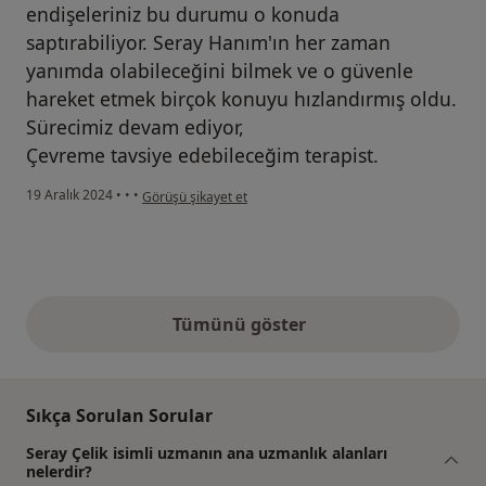
endişeleriniz bu durumu o konuda
saptırabiliyor. Seray Hanım'ın her zaman
yanımda olabileceğini bilmek ve o güvenle
hareket etmek birçok konuyu hızlandırmış oldu.
Sürecimiz devam ediyor,
Çevreme tavsiye edebileceğim terapist.
kullanıcının görüşüne göre e...
19 Aralık 2024
•
•
•
Görüşü şikayet et
Tümünü göster
yukarıdaki görüşler
Sıkça Sorulan Sorular
Seray Çelik isimli uzmanın ana uzmanlık alanları
nelerdir?