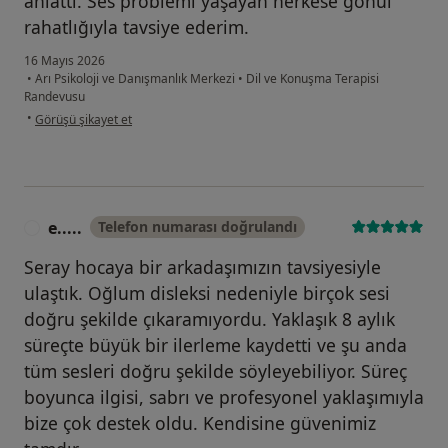
anlattı. Ses problemi yaşayan herkese gönül
rahatlığıyla tavsiye ederim.
16 Mayıs 2026
•
Arı Psikoloji ve Danışmanlık Merkezi
•
Dil ve Konuşma Terapisi
Randevusu
kullanıcının görüşüne göre ha...a
•
Görüşü şikayet et
e.....
Telefon numarası doğrulandı
E
Seray hocaya bir arkadaşımızın tavsiyesiyle
ulaştık. Oğlum disleksi nedeniyle birçok sesi
doğru şekilde çıkaramıyordu. Yaklaşık 8 aylık
süreçte büyük bir ilerleme kaydetti ve şu anda
tüm sesleri doğru şekilde söyleyebiliyor. Süreç
boyunca ilgisi, sabrı ve profesyonel yaklaşımıyla
bize çok destek oldu. Kendisine güvenimiz