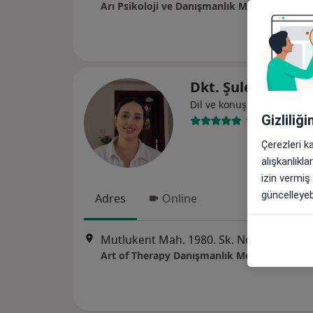
Arı Psikoloji ve Danışmanlık Merkezi
Dkt. Şule Nur Su
Dil ve konuşma terapisi
Gizliliğ
16 görüş
Çerezleri k
alışkanlıkl
izin vermiş
güncelleyebi
Adres
Online
Mutlukent Mah. 1980. Sk. No:8 Ümitköy, Ankara
Art of Therapy Danışmanlık Merkezi