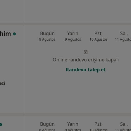
rahim
Bugün
Yarın
Pzt,
Sal,
8 Ağustos
9 Ağustos
10 Ağustos
11 Ağust
Online randevu erişime kapalı
Randevu talep et
ezi
Bugün
Yarın
Pzt,
Sal,
8 Ağustos
9 Ağustos
10 Ağustos
11 Ağust