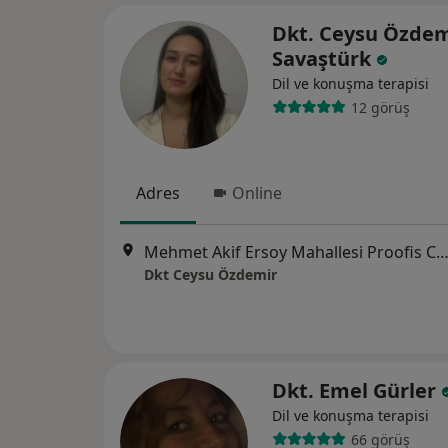
Dkt. Ceysu Özdem
Savaştürk
Dil ve konuşma terapisi
12 görüş
Adres
Online
Mehmet Akif Ersoy Mahallesi Proofis C Blok No:5 Kat:4 Ofis No:15, 
Dkt Ceysu Özdemir
Dkt. Emel Gürler
Dil ve konuşma terapisi
66 görüş