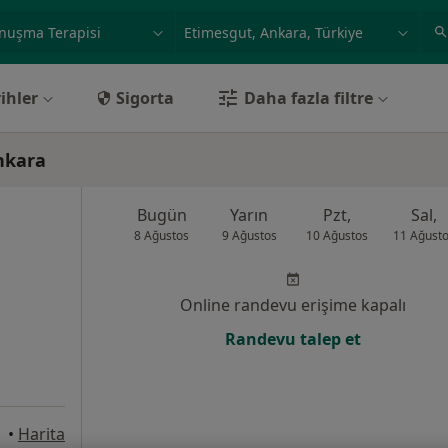
ilgi alanı ve hastalık, isim
örnek: İstanbul
ihler
Sigorta
Daha fazla filtre
nkara
Bugün
Yarın
Pzt,
Sal,
8 Ağustos
9 Ağustos
10 Ağustos
11 Ağust
Online randevu erişime kapalı
Randevu talep et
nkara
•
Harita