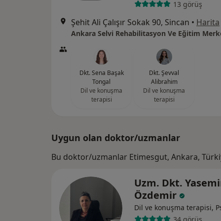
13 görüş
Şehit Ali Çalışır Sokak 90, Sincan
•
Harita
Ankara Selvi Rehabilitasyon Ve Eğitim Merk
Dkt. Sena Başak
Dkt. Şevval
Tongal
Alibrahim
Dil ve konuşma
Dil ve konuşma
terapisi
terapisi
Uygun olan doktor/uzmanlar
Bu doktor/uzmanlar Etimesgut, Ankara, Türki
Uzm. Dkt. Yasemi
Özdemir
Dil ve konuşma terapisi, Ps
34 görüş