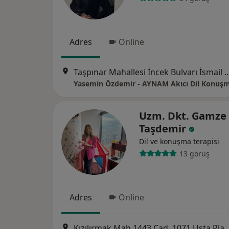
Adres
Online
Taşpınar Mahallesi İncek Bulvarı İsmail Gaspıralı Caddesi Doğal Life
Uzm. Dkt. Gamze
Taşdemir
Dil ve konuşma terapisi
13 görüş
Adres
Online
Kızılırmak Mah 1443 Cad. 1071 Usta Plaza B blok