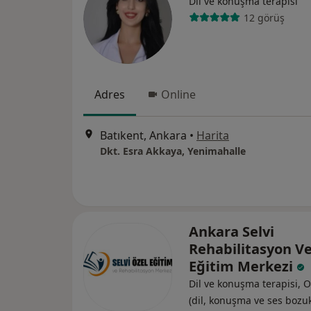
Dil ve konuşma terapisi
12 görüş
Adres
Online
Batıkent, Ankara
•
Harita
Dkt. Esra Akkaya, Yenimahalle
Ankara Selvi
Rehabilitasyon V
Eğitim Merkezi
Dil ve konuşma terapisi, O
(dil, konuşma ve ses bozuk