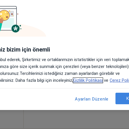
naç
Bugün
Yarın
Pzt,
Sal,
8 Ağustos
9 Ağustos
10 Ağustos
11 Ağust
iniz bizim için önemli
abul ederek, Şirketimiz ve ortaklarımızın istatistikler için veri toplam
Online randevu erişime kapalı
arınıza göre size içerik sunmak için çerezleri (veya benzer teknolojiler
Randevu talep et
 olursunuz.Tercihlerinizi istediğiniz zaman ayarlardan görebilir ve
lirsiniz. Daha fazla bilgi için inceleyiniz,
Gizlilik Politikası
ve
Çerez Poli
•
Harita
K
Ayarları Düzenle