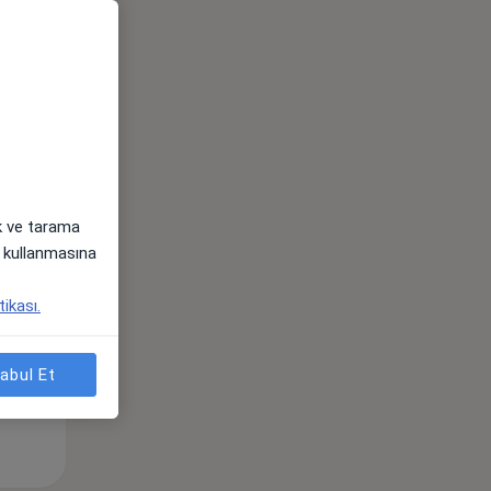
Çar,
Per,
Cum,
os
12 Ağustos
13 Ağustos
14 Ağustos
ak ve tarama
i) kullanmasına
tikası.
abul Et