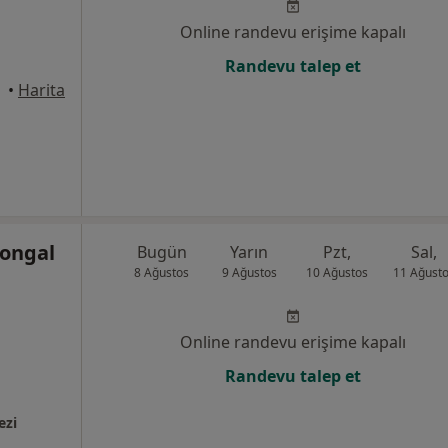
Online randevu erişime kapalı
Randevu talep et
•
Harita
Tongal
Bugün
Yarın
Pzt,
Sal,
8 Ağustos
9 Ağustos
10 Ağustos
11 Ağust
Online randevu erişime kapalı
Randevu talep et
ezi