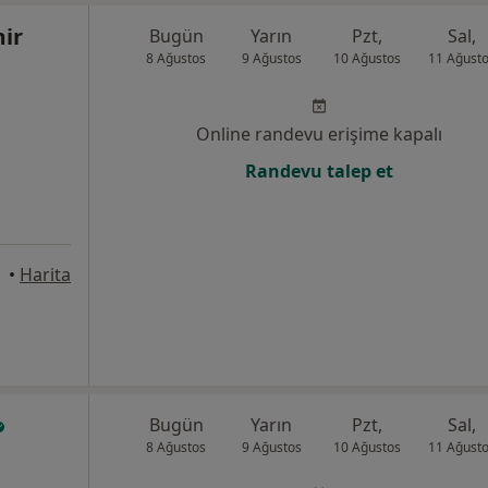
ir
Bugün
Yarın
Pzt,
Sal,
8 Ağustos
9 Ağustos
10 Ağustos
11 Ağust
Online randevu erişime kapalı
Randevu talep et
Ankara
•
Harita
Bugün
Yarın
Pzt,
Sal,
8 Ağustos
9 Ağustos
10 Ağustos
11 Ağust