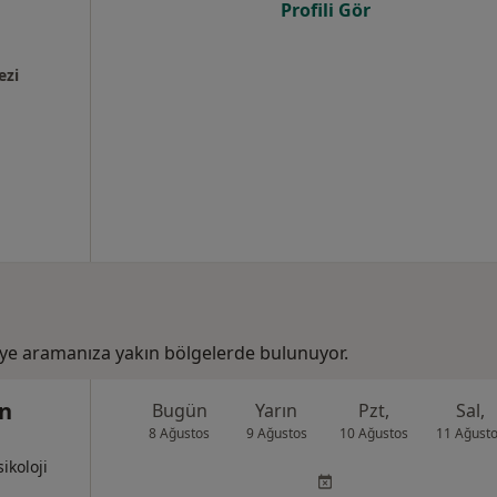
Profili Gör
ezi
ye aramanıza yakın bölgelerde bulunuyor.
n
Bugün
Yarın
Pzt,
Sal,
8 Ağustos
9 Ağustos
10 Ağustos
11 Ağust
ikoloji