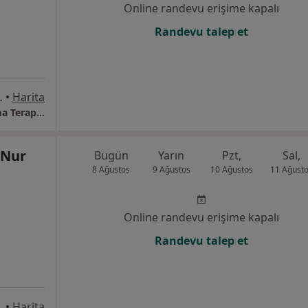
Online randevu erişime kapalı
Randevu talep et
 Sitesi No.46/6 Gölbaşı, Ankara
•
Harita
Yasemin Özdemir - AYNAM Akıcı Dil Konuşma Terapi Gelişim Merkezi
 Nur
Bugün
Yarın
Pzt,
Sal,
8 Ağustos
9 Ağustos
10 Ağustos
11 Ağust
Online randevu erişime kapalı
Randevu talep et
 25.Kat No:163, Ankara
•
Harita