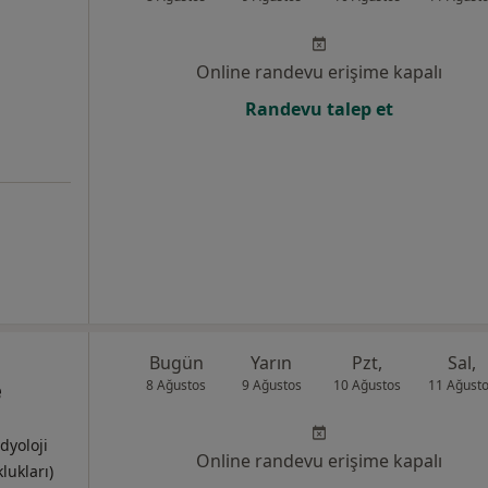
Online randevu erişime kapalı
Randevu talep et
Bugün
Yarın
Pzt,
Sal,
e
8 Ağustos
9 Ağustos
10 Ağustos
11 Ağust
dyoloji
Online randevu erişime kapalı
lukları)