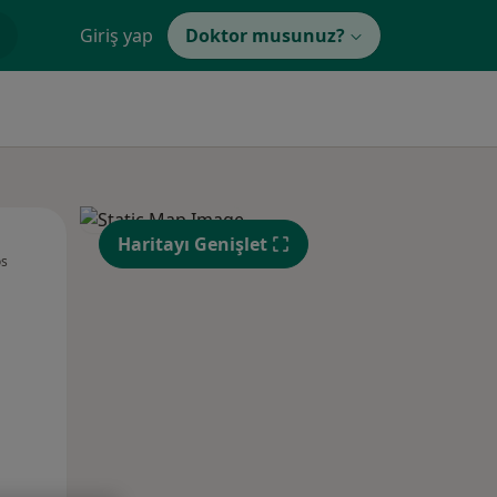
Giriş yap
Doktor musunuz?
Çar,
Per,
Cum,
Haritayı Genişlet
os
12 Ağustos
13 Ağustos
14 Ağustos