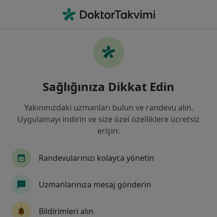
An
Konuşma Sesi Bozuklukları • Ankara, Türkiye
Filters
• 1
Sigorta
Harita
Konuşma Sesi Bozuklukları, Ankara
Sağlığınıza Dikkat Edin
Yakınınızdaki uzmanları bulun ve randevu alın.
Hangi uzmanlığı aramıştınız?
Uygulamayı indirin ve size özel özelliklere ücretsiz
Dil ve Konuşma Terapisi
Odyoloji (Dil, Konuşm
erişin:
Randevularınızı kolayca yönetin
Uzmanlarınıza mesaj gönderin
Bildirimleri alın