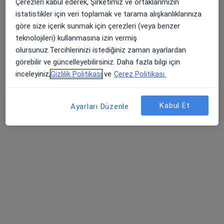
Çerezleri kabul ederek, Şirketimiz ve ortaklarımızın
istatistikler için veri toplamak ve tarama alışkanlıklarınıza
göre size içerik sunmak için çerezleri (veya benzer
teknolojileri) kullanmasına izin vermiş
olursunuz.Tercihlerinizi istediğiniz zaman ayarlardan
görebilir ve güncelleyebilirsiniz. Daha fazla bilgi için
Uzm. Dkt. Ayşe İlayda Mutlu
inceleyiniz,
Gizlilik Politikası
ve
Çerez Politikası.
Dil ve konuşma terapisi
40 görüş
Kabul Et
Ayarları Düzenle
Adres
Online
Ebu Ziya Tevfik Sokak Eski Arnavutluk Büyükelçiliği No : 17 Çankaya / Ankara, Ankara
•
Harita
Yaman Şirinler Özel Eğitim ve Danışmanlık Merkezi
Bu uzman ilgili adres için online danışmanlık/takvim sunmuyor.
Randevu talep et