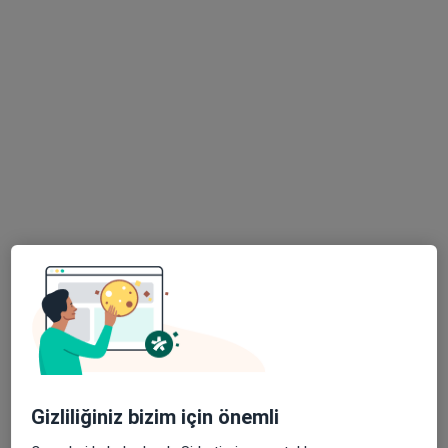
Dkt. Hatice Koleri Gümüşlüoğlu
Dil ve konuşma terapisi
34 görüş
Adres
Online
Barbaros Mahallesi Tunalı Hilmi Caddesi Binnaz Sokak Kat :4 No:1/7, Ankara
•
Harita
Dkt. Hatice Koleri
Bu uzman ilgili adres için online danışmanlık/takvim sunmuyor.
Randevu talep et
Gizliliğiniz bizim için önemli