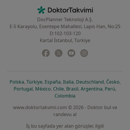
İletişim
DoktorTakvimi - Ana Sayfa
DocPlanner Teknoloji A.Ş.
E-5 Karayolu, Esentepe Mahallesi, Lapis Han, No:25
D:102-103-120
Kartal İstanbul, Türkiye
Facebook
yeni bir sekmede açılır
Twitter
yeni bir sekmede açılır
Youtube
yeni bir sekmede açılır
Instagram
yeni bir sekmede aç
yeni bir sekmede açılır
yeni bir sekmede açılır
yeni bir sekmede açılır
yeni bir sekmede açılır
yeni bir sek
yeni 
Polska
,
Türkiye
,
España
,
Italia
,
Deutschland
,
Česko
,
yeni bir sekmede açılır
yeni bir sekmede açılır
yeni bir sekmede açılır
yeni bir sekmede açılır
yeni bir sekm
yeni bi
Portugal
,
México
,
Chile
,
Brasil
,
Argentina
,
Perú
,
yeni bir sekmede açılır
Colombia
www.doktortakvimi.com © 2026 - Doktor bul ve
randevu al
İş bu sayfada yer alan görüşler, ilgili