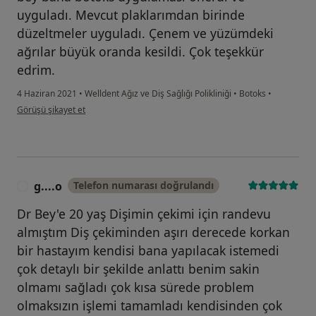
uyguladı. Mevcut plaklarımdan birinde
düzeltmeler uyguladı. Çenem ve yüzümdeki
ağrılar büyük oranda kesildi. Çok teşekkür
edrim.
4 Haziran 2021
•
Welldent Ağız ve Diş Sağlığı Polikliniği
•
Botoks
•
kullanıcının görüşüne göre b.....
Görüşü şikayet et
g....o
Telefon numarası doğrulandı
G
Dr Bey'e 20 yaş Dişimin çekimi için randevu
almıştım Diş çekiminden aşırı derecede korkan
bir hastayım kendisi bana yapılacak istemedi
çok detaylı bir şekilde anlattı benim sakin
olmamı sağladı çok kısa sürede problem
olmaksızın işlemi tamamladı kendisinden çok