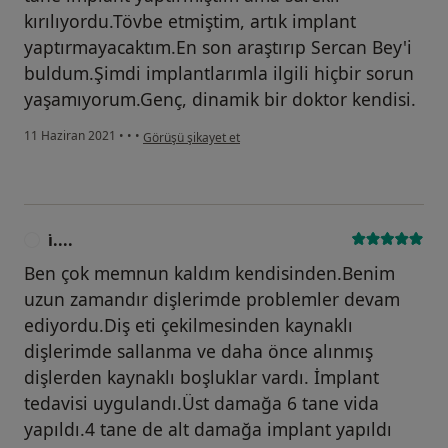
kırılıyordu.Tövbe etmiştim, artık implant
yaptırmayacaktım.En son araştırıp Sercan Bey'i
buldum.Şimdi implantlarımla ilgili hiçbir sorun
yaşamıyorum.Genç, dinamik bir doktor kendisi.
kullanıcının görüşüne göre a.....
11 Haziran 2021
•
•
•
Görüşü şikayet et
i̇....
I
Ben çok memnun kaldım kendisinden.Benim
uzun zamandır dişlerimde problemler devam
ediyordu.Diş eti çekilmesinden kaynaklı
dişlerimde sallanma ve daha önce alınmış
dişlerden kaynaklı boşluklar vardı. İmplant
tedavisi uygulandı.Üst damağa 6 tane vida
yapıldı.4 tane de alt damağa implant yapıldı