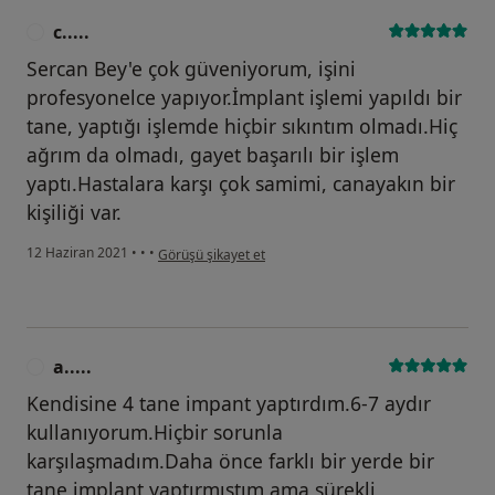
c.....
C
Sercan Bey'e çok güveniyorum, işini
profesyonelce yapıyor.İmplant işlemi yapıldı bir
tane, yaptığı işlemde hiçbir sıkıntım olmadı.Hiç
ağrım da olmadı, gayet başarılı bir işlem
yaptı.Hastalara karşı çok samimi, canayakın bir
kişiliği var.
kullanıcının görüşüne göre c.....
12 Haziran 2021
•
•
•
Görüşü şikayet et
a.....
A
Kendisine 4 tane impant yaptırdım.6-7 aydır
kullanıyorum.Hiçbir sorunla
karşılaşmadım.Daha önce farklı bir yerde bir
tane implant yaptırmıştım ama sürekli