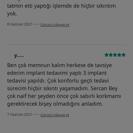
tatmin etti yaptığı işlemde de hiçbir sıkıntım
yok.
kullanıcının görüşüne göre h.....
8 Haziran 2021
•
•
•
Görüşü şikayet et
y.....
Y
Ben çok memnun kalım herkese de tavsiye
ederim implant tedavimi yaptı 3 implant
tedavisi yapıldı. Çok konforlu geçti tedavi
sürecim hiçbir sıkıntı yaşamadım. Sercan Bey
çok naif her şeyden önce çok sabırlı korkmamı
gerektirecek bişey olmadığını anladım.
kullanıcının görüşüne göre y.....
7 Haziran 2021
•
•
•
Görüşü şikayet et