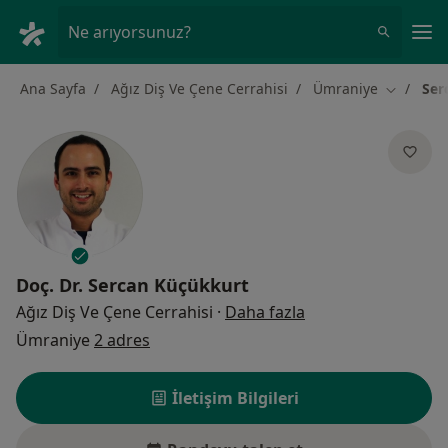
An
Ne arıyorsunuz?
Ana Sayfa
Ağız Diş Ve Çene Cerrahisi
Ümraniye
Ser
Şehir değ
Doç. Dr.
Sercan Küçükkurt
uzmanliklar hakki
Ağız Diş Ve Çene Cerrahisi
·
Daha fazla
Ümraniye
2 adres
İletişim Bilgileri