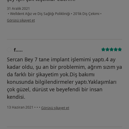
31 Aralık 2021
•
Welldent Ağız ve Diş Sağlığı Polikliniği
•
20'lik Diş Çekimi
•
kullanıcının görüşüne göre m....ş
Görüşü şikayet et
f.....
F
Sercan Bey 7 tane implant işlemimi yaptı.4 ay
kadar oldu, şu an bir problemim, ağrım sızım ya
da farklı bir şikayetim yok.Diş bakımı
konusunda bilgilendirmeler yaptı.Yaklaşımları
çok güzel, dürüst ve beyefendi bir insan
kendisi.
kullanıcının görüşüne göre f.....
13 Haziran 2021
•
•
•
Görüşü şikayet et