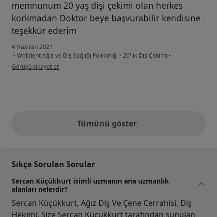
memnunum 20 yaş dişi çekimi olan herkes
korkmadan Doktor beye başvurabilir kendisine
teşekkür ederim
4 Haziran 2021
•
Welldent Ağız ve Diş Sağlığı Polikliniği
•
20'lik Diş Çekimi
•
kullanıcının görüşüne göre g....o
Görüşü şikayet et
Tümünü göster
yukarıdaki görüşler
Sıkça Sorulan Sorular
Sercan Küçükkurt isimli uzmanın ana uzmanlık
alanları nelerdir?
Sercan Küçükkurt, Ağız Diş Ve Çene Cerrahisi, Diş
Hekimi. Size Sercan Küçükkurt tarafından sunulan