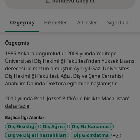
Randevu talep et
Özgeçmiş
Hizmetler
Adresler
Sigortalar
Özgeçmiş
1985 Ankara doğumludur. 2009 yılında Yeditepe
Üniversitesi Diş Hekimliği Fakültesi’nden Yüksek Lisans
derecesi ile mezun olmuştur. Aynı yıl Gazi Üniversitesi
Diş Hekimliği Fakültesi, Ağız, Diş ve Çene Cerrahisi
Anabilim Dalında Doktora eğitimine başlamıştır.
2010 yılında Prof. József Piffkó ile birlikte Macaristan’da
Hakkımda
University of Szeged, Oral and Maxillofacial Surgery
daha fazla
Departmanında ve 2013 yılında Amerika Birleşik
Başlıca İlgi Alanları
Devletleri’nde R. Bryan Bell, MD., DDS ve Eric J. Dierks,
Diş Eksikliği
Diş Ağrısı
Diş Eti Kanaması
MD., DMD ile birlikte Head and Neck Surgical
a11y_sr
Diş ve Diş eti hastalıkları
Diş Gıcırdatma
+20
Associates, Legacy Emmanuel Medical Center’da Ağız,