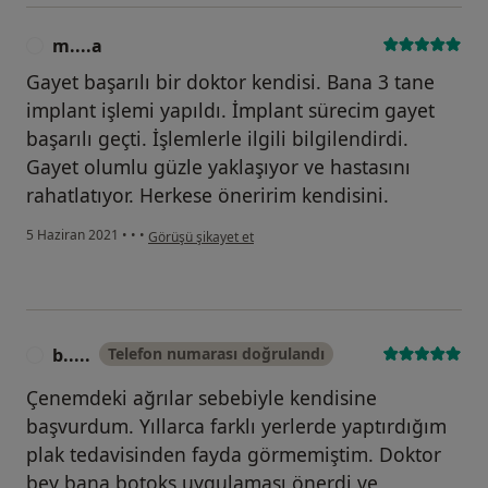
m....a
M
Gayet başarılı bir doktor kendisi. Bana 3 tane
implant işlemi yapıldı. İmplant sürecim gayet
başarılı geçti. İşlemlerle ilgili bilgilendirdi.
Gayet olumlu güzle yaklaşıyor ve hastasını
rahatlatıyor. Herkese öneririm kendisini.
kullanıcının görüşüne göre m....a
5 Haziran 2021
•
•
•
Görüşü şikayet et
b.....
Telefon numarası doğrulandı
B
Çenemdeki ağrılar sebebiyle kendisine
başvurdum. Yıllarca farklı yerlerde yaptırdığım
plak tedavisinden fayda görmemiştim. Doktor
bey bana botoks uygulaması önerdi ve