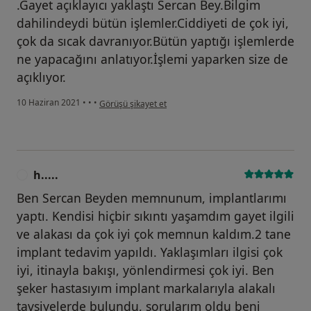
.Gayet açıklayıcı yaklaştı Sercan Bey.Bilgim
dahilindeydi bütün işlemler.Ciddiyeti de çok iyi,
çok da sıcak davranıyor.Bütün yaptığı işlemlerde
ne yapacağını anlatıyor.İşlemi yaparken size de
açıklıyor.
kullanıcının görüşüne göre i̇....
10 Haziran 2021
•
•
•
Görüşü şikayet et
h.....
H
Ben Sercan Beyden memnunum, implantlarımı
yaptı. Kendisi hiçbir sıkıntı yaşamdım gayet ilgili
ve alakası da çok iyi çok memnun kaldım.2 tane
implant tedavim yapıldı. Yaklaşımları ilgisi çok
iyi, itinayla bakışı, yönlendirmesi çok iyi. Ben
şeker hastasıyım implant markalarıyla alakalı
tavsiyelerde bulundu, sorularım oldu beni