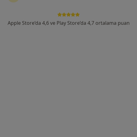
Ekinoba Mah. Mustafa Kemal Bulvarı Marine Park Evleri NO:25/ 1ADükkan Bağımsız bölüm1, İstanbul
•
Harita
Özel Flora Diş Ağız ve Diş Sağlığı Polikliniği Mimaroba
Bu uzman ilgili adres için online danışmanlık/takvim sunmuyor.
Apple Store’da 4,6 ve Play Store’da 4,7 ortalama puan
Randevu talep et
Dentopol Ağız ve Diş Sağlığı Poliklinikleri
·
Daha fazla
Ağız diş ve çene cerrahisi, Diş hekimi, Ortodonti
17 görüş
7, Yamanevler, Sultan Sk, Ümraniye
•
Harita