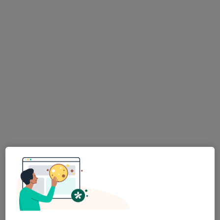
6 görüş
Adres
Online
İçerenköy Mahallesi KarslıAhmet Caddesi No:39/2, Ataşehir
•
Harita
Nevzat Sezer Işıksaçan Muayenehanesi
Bu uzman ilgili adres için online danışmanlık/takvim sunmuyor.
Randevu talep et
Dr. Dt. Rümeysa Balcı Karakurt