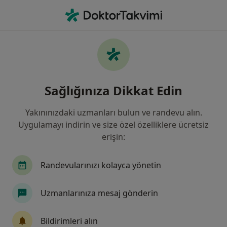
An
Ağız Diş Ve Çene Cerrahisi • Ümraniye, İstanbul
Filters
Sigorta
Harita
Ümraniye, Ağız Diş Ve Çene Cerrahisi
Sağlığınıza Dikkat Edin
Yakınınızdaki uzmanları bulun ve randevu alın.
Uygulamayı indirin ve size özel özelliklere ücretsiz
erişin:
Randevularınızı kolayca yönetin
Uzm. Dr. Neşe Kahraman Özkan
Uzmanlarınıza mesaj gönderin
Ağız diş ve çene cerrahisi, Diş hekimi
91 görüş
Bildirimleri alın