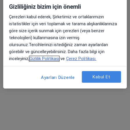
Ağız diş ve çene cerrahisi
Gizliliğiniz bizim için önemli
Aydıntepe Mahallesi Doktor Sadık Ahmet Caddesi No:35, Tuzla
•
Harita
Çerezleri kabul ederek, Şirketimiz ve ortaklarımızın
Alpi Diş Tuzla
istatistikler için veri toplamak ve tarama alışkanlıklarınıza
Bu uzman ilgili adres için online danışmanlık/takvim sunmuyor.
göre size içerik sunmak için çerezleri (veya benzer
teknolojileri) kullanmasına izin vermiş
Randevu talep et
olursunuz.Tercihlerinizi istediğiniz zaman ayarlardan
görebilir ve güncelleyebilirsiniz. Daha fazla bilgi için
inceleyiniz,
Gizlilik Politikası
ve
Çerez Politikası.
Kabul Et
Ayarları Düzenle
Dt. Gökhan Alpaslan
Ağız diş ve çene cerrahisi, Diş hekimi
Altayçeşme Mahallesi Bağdat Caddesi No:317, Maltepe
•
Harita