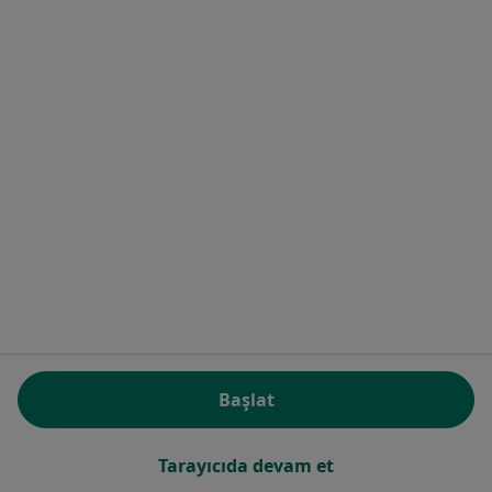
Dr. Dt. Esra Ersöz
Ağız diş ve çene cerrahisi, Diş hekimi
Atakent Mahallesi Mithatpaşa Caddesi No:74, Ümraniye
•
Harita
Vefadent Ağız Ve Diş Sağlığı Polikliniği
Bu uzman ilgili adres için online danışmanlık/takvim sunmuyor.
Randevu talep et
Başlat
Tarayıcıda devam et