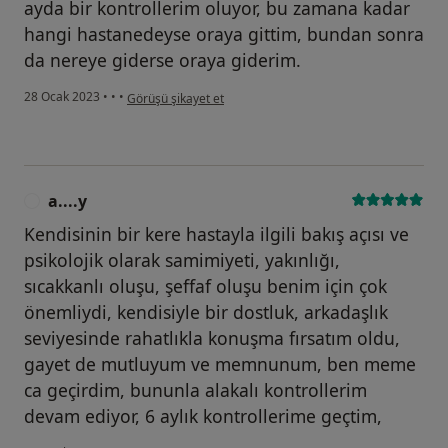
ayda bir kontrollerim oluyor, bu zamana kadar
hangi hastanedeyse oraya gittim, bundan sonra
da nereye giderse oraya giderim.
kullanıcının görüşüne göre c....k
28 Ocak 2023
•
•
•
Görüşü şikayet et
a....y
A
Kendisinin bir kere hastayla ilgili bakış açısı ve
psikolojik olarak samimiyeti, yakınlığı,
sıcakkanlı oluşu, şeffaf oluşu benim için çok
önemliydi, kendisiyle bir dostluk, arkadaşlık
seviyesinde rahatlıkla konuşma fırsatım oldu,
gayet de mutluyum ve memnunum, ben meme
ca geçirdim, bununla alakalı kontrollerim
devam ediyor, 6 aylık kontrollerime geçtim,