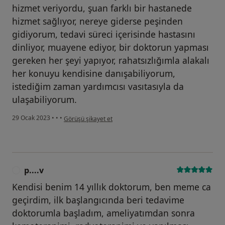
hizmet veriyordu, şuan farklı bir hastanede
hizmet sağlıyor, nereye giderse peşinden
gidiyorum, tedavi süreci içerisinde hastasını
dinliyor, muayene ediyor, bir doktorun yapması
gereken her şeyi yapıyor, rahatsızlığımla alakalı
her konuyu kendisine danışabiliyorum,
istediğim zaman yardımcısı vasıtasıyla da
ulaşabiliyorum.
kullanıcının görüşüne göre a....k
29 Ocak 2023
•
•
•
Görüşü şikayet et
p....v
P
Kendisi benim 14 yıllık doktorum, ben meme ca
geçirdim, ilk başlangıcında beri tedavime
doktorumla başladım, ameliyatımdan sonra