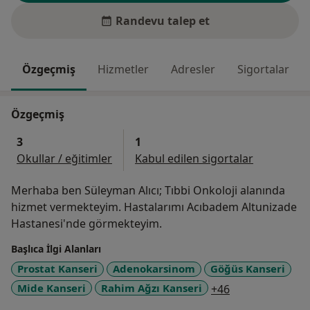
Randevu talep et
Özgeçmiş
Hizmetler
Adresler
Sigortalar
Özgeçmiş
3
1
Okullar / eğitimler
Kabul edilen sigortalar
Merhaba ben Süleyman Alıcı; Tıbbi Onkoloji alanında
hizmet vermekteyim. Hastalarımı Acıbadem Altunizade
Hastanesi'nde görmekteyim.
Başlıca İlgi Alanları
Prostat Kanseri
Adenokarsinom
Göğüs Kanseri
a11y_sr_more_
Mide Kanseri
Rahim Ağzı Kanseri
+46