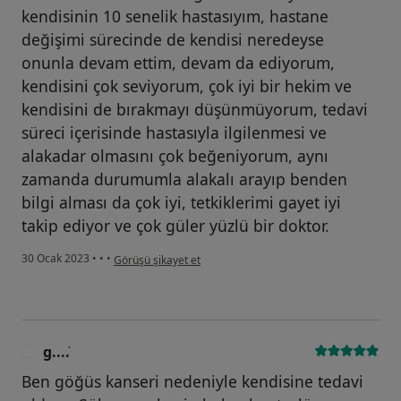
kendisinin 10 senelik hastasıyım, hastane
değişimi sürecinde de kendisi neredeyse
onunla devam ettim, devam da ediyorum,
kendisini çok seviyorum, çok iyi bir hekim ve
kendisini de bırakmayı düşünmüyorum, tedavi
süreci içerisinde hastasıyla ilgilenmesi ve
alakadar olmasını çok beğeniyorum, aynı
zamanda durumumla alakalı arayıp benden
bilgi alması da çok iyi, tetkiklerimi gayet iyi
takip ediyor ve çok güler yüzlü bir doktor.
kullanıcının görüşüne göre h....m
30 Ocak 2023
•
•
•
Görüşü şikayet et
g....̇
G
Ben göğüs kanseri nedeniyle kendisine tedavi