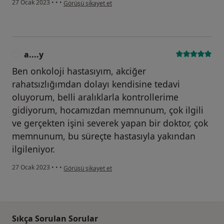
kullanıcının görüşüne göre a....y
27 Ocak 2023
•
•
•
Görüşü şikayet et
a....y
A
Ben onkoloji hastasıyım, akciğer
rahatsızlığımdan dolayı kendisine tedavi
oluyorum, belli aralıklarla kontrollerime
gidiyorum, hocamızdan memnunum, çok ilgili
ve gerçekten işini severek yapan bir doktor, çok
memnunum, bu süreçte hastasıyla yakından
ilgileniyor.
kullanıcının görüşüne göre a....y
27 Ocak 2023
•
•
•
Görüşü şikayet et
Sıkça Sorulan Sorular