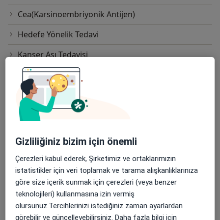
Cea(Karsinoembriyonik Antijen)
Hedefe Yönelik Tedavi
Kanser Aşı Tedavisi
Kanser Tedavisi
Kanser Tedavisi Sonrası Takip
Kanser Tedavisinde Akıllı İlaç Tedavisi
Kanser Tedavisinde Antikor Tedavisi
Gizliliğiniz bizim için önemli
Kanser Tedavisinde Hormon İlaç Tedavisi
Çerezleri kabul ederek, Şirketimiz ve ortaklarımızın
istatistikler için veri toplamak ve tarama alışkanlıklarınıza
Kanserde Bağışıklık Sistemi Tedavisi
göre size içerik sunmak için çerezleri (veya benzer
teknolojileri) kullanmasına izin vermiş
Kemoterapi Sırasında Beslenme
olursunuz.Tercihlerinizi istediğiniz zaman ayarlardan
Randevu
görebilir ve güncelleyebilirsiniz. Daha fazla bilgi için