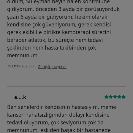
oldum, Süleyman beyin halen kontrolüne
gidiyorum, önceden 3 ayda bir görüşüyorduk,
şuan 6 ayda bir gidiyorum, hekim olarak
kendisine çok güveniyorum, gerek kendisi
gerek ekibi ile birlikte kemoterapi sürecini
beraber atlattık, bu süreçte hem tedavi
şeklinden hem hasta takibinden çok
memnunum.
kullanıcının görüşüne göre g....̇
29 Ocak 2023
•
•
•
Görüşü şikayet et
a....k
A
Ben senelerdir kendisinin hastasıyım, meme
kanseri rahatsızlığımdan dolayı kendisine
tedavi oluyorum, çok seviyorum çok da
memnunum, eskiden başak bir hastanede