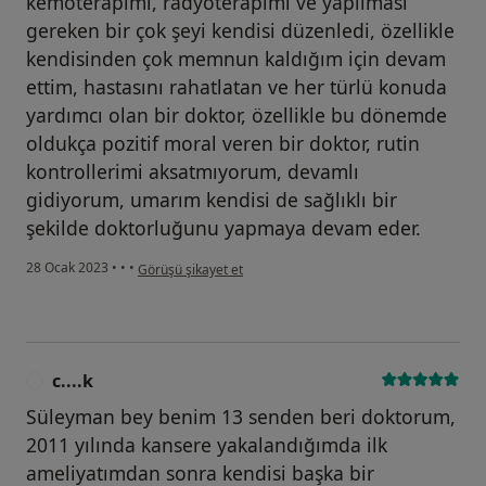
kemoterapimi, radyoterapimi ve yapılması
gereken bir çok şeyi kendisi düzenledi, özellikle
kendisinden çok memnun kaldığım için devam
ettim, hastasını rahatlatan ve her türlü konuda
yardımcı olan bir doktor, özellikle bu dönemde
oldukça pozitif moral veren bir doktor, rutin
kontrollerimi aksatmıyorum, devamlı
gidiyorum, umarım kendisi de sağlıklı bir
şekilde doktorluğunu yapmaya devam eder.
kullanıcının görüşüne göre p....v
28 Ocak 2023
•
•
•
Görüşü şikayet et
c....k
C
Süleyman bey benim 13 senden beri doktorum,
2011 yılında kansere yakalandığımda ilk
ameliyatımdan sonra kendisi başka bir