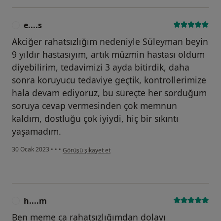
e....s
E
Akciğer rahatsızlığım nedeniyle Süleyman beyin
9 yıldır hastasıyım, artık müzmin hastası oldum
diyebilirim, tedavimizi 3 ayda bitirdik, daha
sonra koruyucu tedaviye geçtik, kontrollerimize
hala devam ediyoruz, bu süreçte her sorduğum
soruya cevap vermesinden çok memnun
kaldım, dostluğu çok iyiydi, hiç bir sıkıntı
yaşamadım.
kullanıcının görüşüne göre e....s
30 Ocak 2023
•
•
•
Görüşü şikayet et
h....m
H
Ben meme ca rahatsızlığımdan dolayı