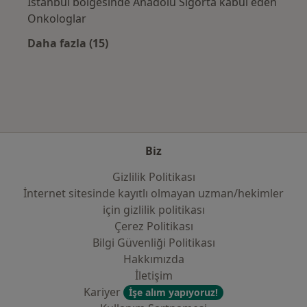
İstanbul bölgesinde Anadolu Sigorta kabul eden
Onkologlar
Daha fazla (15)
Kategoride daha fazlası: Sık kullanılan sigo
Biz
Gizlilik Politikası
İnternet sitesinde kayıtlı olmayan uzman/hekimler
i̇çin gizlilik politikası
Çerez Politikası
Bilgi Güvenliği Politikası
Hakkımızda
İletişim
Kariyer
İşe alım yapıyoruz!