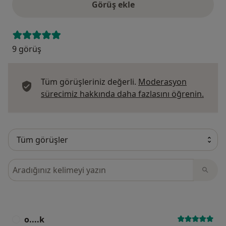
Görüş ekle
9 görüş
Tüm görüşleriniz değerli.
Moderasyon
Görüş
sürecimiz hakkında daha fazlasını öğrenin.
Görüşler içerisinde ara
o....k
O