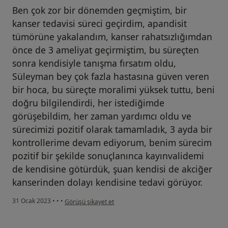
Ben çok zor bir dönemden geçmiştim, bir
kanser tedavisi süreci geçirdim, apandisit
tümörüne yakalandım, kanser rahatsızlığımdan
önce de 3 ameliyat geçirmiştim, bu süreçten
sonra kendisiyle tanışma fırsatım oldu,
Süleyman bey çok fazla hastasına güven veren
bir hoca, bu süreçte moralimi yüksek tuttu, beni
doğru bilgilendirdi, her istediğimde
görüşebildim, her zaman yardımcı oldu ve
sürecimizi pozitif olarak tamamladık, 3 ayda bir
kontrollerime devam ediyorum, benim sürecim
pozitif bir şekilde sonuçlanınca kayınvalidemi
de kendisine götürdük, şuan kendisi de akciğer
kanserinden dolayı kendisine tedavi görüyor.
kullanıcının görüşüne göre o....k
31 Ocak 2023
•
•
•
Görüşü şikayet et