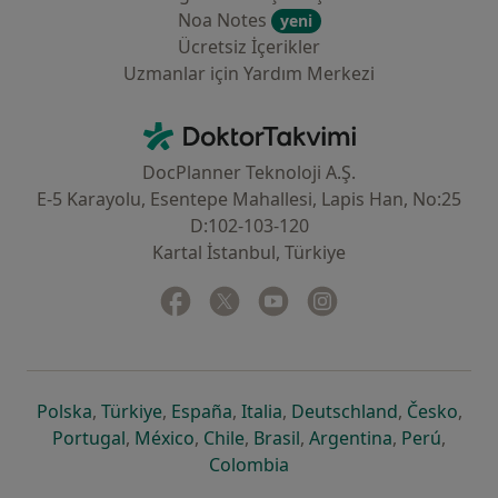
Noa Notes
yeni
Ücretsiz İçerikler
Uzmanlar için Yardım Merkezi
İletişim
DoktorTakvimi - Ana Sayfa
DocPlanner Teknoloji A.Ş.
E-5 Karayolu, Esentepe Mahallesi, Lapis Han, No:25
D:102-103-120
Kartal İstanbul, Türkiye
Facebook
yeni bir sekmede açılır
Twitter
yeni bir sekmede açılır
Youtube
yeni bir sekmede açılır
Instagram
yeni bir sekmede aç
yeni bir sekmede açılır
yeni bir sekmede açılır
yeni bir sekmede açılır
yeni bir sekmede açılır
yeni bir sek
yeni 
Polska
,
Türkiye
,
España
,
Italia
,
Deutschland
,
Česko
,
yeni bir sekmede açılır
yeni bir sekmede açılır
yeni bir sekmede açılır
yeni bir sekmede açılır
yeni bir sekm
yeni bi
Portugal
,
México
,
Chile
,
Brasil
,
Argentina
,
Perú
,
yeni bir sekmede açılır
Colombia