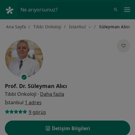
An
Ne arıyorsunuz?
Ana Sayfa
Tıbbi Onkoloji
İstanbul
Süleyman Alıcı
Şehir değiştir
Prof. Dr.
Süleyman Alıcı
uzmanliklar hakkinda
Tıbbi Onkoloji
·
Daha fazla
İstanbul
1 adres
9 görüş
İletişim Bilgileri