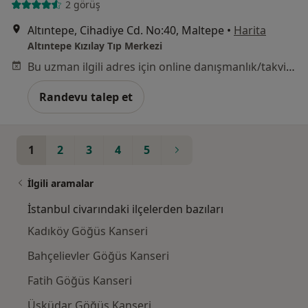
2 görüş
Altıntepe, Cihadiye Cd. No:40, Maltepe
•
Harita
Altıntepe Kızılay Tıp Merkezi
Bu uzman ilgili adres için online danışmanlık/takvim sunmuyor.
Randevu talep et
1
2
3
4
5
İlgili aramalar
İstanbul civarındaki ilçelerden bazıları
Kadıköy Göğüs Kanseri
Bahçelievler Göğüs Kanseri
Fatih Göğüs Kanseri
Üsküdar Göğüs Kanseri