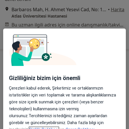
Barbaros Mah, H. Ahmet Yesevi Cad, No: 149 Güneşli - Bağcılar / İstanbul, Bağcılar
•
Harita
Atlas Üniversitesi Hastanesi
Bu uzman ilgili adres için online danışmanlık/takvim sunmuyor.
Randevu talep et
Gizliliğiniz bizim için önemli
Çerezleri kabul ederek, Şirketimiz ve ortaklarımızın
istatistikler için veri toplamak ve tarama alışkanlıklarınıza
Op. Dr. Nadi Nazım Öztürk
göre size içerik sunmak için çerezleri (veya benzer
teknolojileri) kullanmasına izin vermiş
Genel cerrahi
olursunuz.Tercihlerinizi istediğiniz zaman ayarlardan
Gültepe Mah. Halkalı Cd No: 99, Küçükçekmece
•
Harita
görebilir ve güncelleyebilirsiniz. Daha fazla bilgi için
Biruni Üniversite Hastanesi