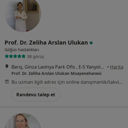
Prof. Dr. Zeliha Arslan Ulukan
Göğüs hastalıkları
38 görüş
Barış, Ginza Lavinya Park Ofis , E-5 Yanyolu A Blok K:8 D:159, 34520 Beylikdüzü/İstanbul, İstanbul
•
Harita
Prof. Dr. Zeliha Arslan Ulukan Muayenehanesi
Bu uzman ilgili adres için online danışmanlık/takvim sunmuyor.
Randevu talep et