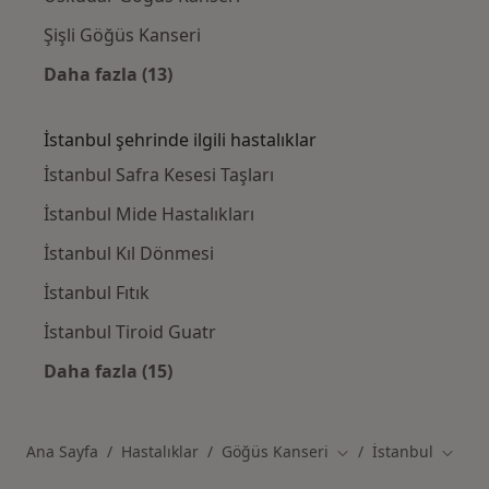
Şişli Göğüs Kanseri
Daha fazla (13)
Kategoride daha fazlası: İstanbul civarındak
İstanbul şehrinde ilgili hastalıklar
İstanbul Safra Kesesi Taşları
İstanbul Mide Hastalıkları
İstanbul Kıl Dönmesi
İstanbul Fıtık
İstanbul Tiroid Guatr
Daha fazla (15)
Kategoride daha fazlası: İstanbul şehrinde il
Ana Sayfa
Hastalıklar
Göğüs Kanseri
İstanbul
Şehir değiştir
Şehir 