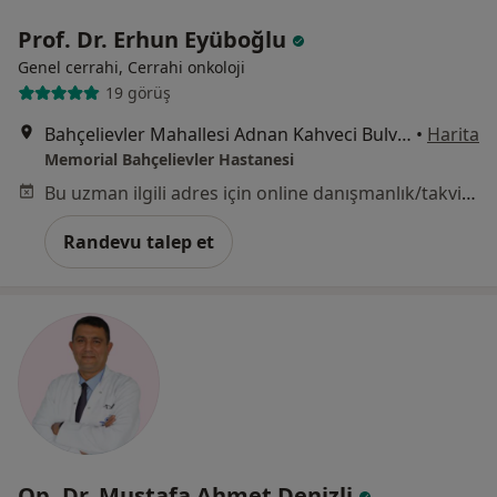
Prof. Dr. Erhun Eyüboğlu
Genel cerrahi, Cerrahi onkoloji
19 görüş
Bahçelievler Mahallesi Adnan Kahveci Bulvarı No:227, İstanbul
•
Harita
Memorial Bahçelievler Hastanesi
Bu uzman ilgili adres için online danışmanlık/takvim sunmuyor.
Randevu talep et
Op. Dr. Mustafa Ahmet Denizli