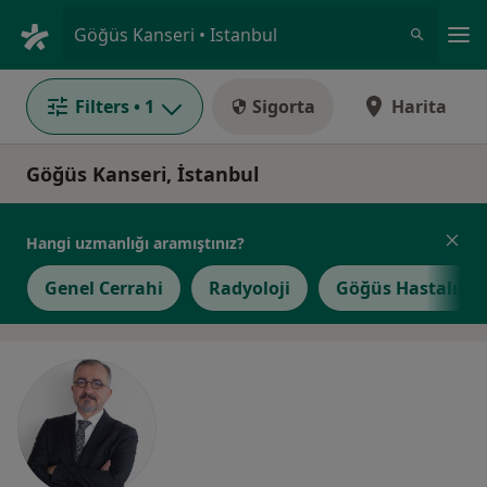
An
Göğüs Kanseri • Istanbul
Filters
• 1
Sigorta
Harita
Göğüs Kanseri, İstanbul
Hangi uzmanlığı aramıştınız?
Genel Cerrahi
Radyoloji
Göğüs Hastalıkla