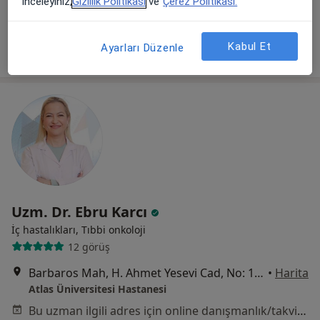
inceleyiniz,
Gizlilik Politikası
ve
Çerez Politikası.
Bu uzman ilgili adres için online danışmanlık/takvim sunmuyor.
Kabul Et
Randevu talep et
Ayarları Düzenle
Uzm. Dr. Ebru Karcı
İç hastalıkları, Tıbbi onkoloji
12 görüş
Barbaros Mah, H. Ahmet Yesevi Cad, No: 149 Güneşli - Bağcılar / İstanbul, Bağcılar
•
Harita
Atlas Üniversitesi Hastanesi
Bu uzman ilgili adres için online danışmanlık/takvim sunmuyor.