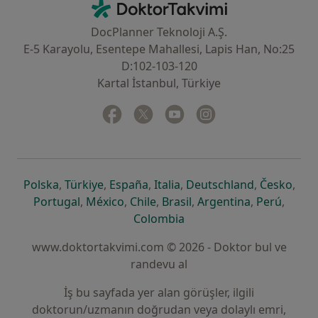
DoktorTakvimi - Ana Sayfa
DocPlanner Teknoloji A.Ş.
E-5 Karayolu, Esentepe Mahallesi, Lapis Han, No:25
D:102-103-120
Kartal İstanbul, Türkiye
Facebook
yeni bir sekmede açılır
Twitter
yeni bir sekmede açılır
Youtube
yeni bir sekmede açılır
Instagram
yeni bir sekmede aç
yeni bir sekmede açılır
yeni bir sekmede açılır
yeni bir sekmede açılır
yeni bir sekmede açılır
yeni bir sek
yeni 
Polska
,
Türkiye
,
España
,
Italia
,
Deutschland
,
Česko
,
yeni bir sekmede açılır
yeni bir sekmede açılır
yeni bir sekmede açılır
yeni bir sekmede açılır
yeni bir sekm
yeni bi
Portugal
,
México
,
Chile
,
Brasil
,
Argentina
,
Perú
,
yeni bir sekmede açılır
Colombia
www.doktortakvimi.com © 2026 - Doktor bul ve
randevu al
İş bu sayfada yer alan görüşler, ilgili
doktorun/uzmanın doğrudan veya dolaylı emri,