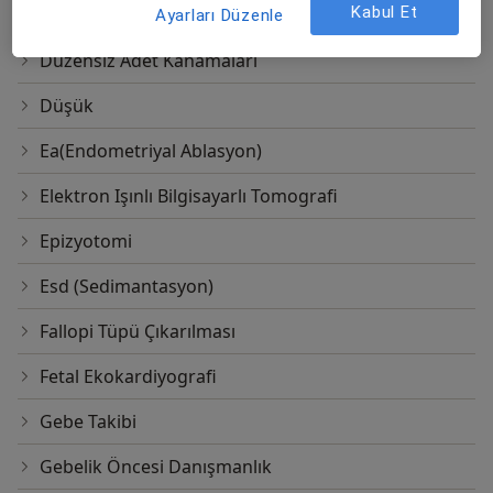
Kabul Et
Dörtlü Tarama Testi
Ayarları Düzenle
Düzensiz Adet Kanamaları
Düşük
Ea(Endometriyal Ablasyon)
Elektron Işınlı Bilgisayarlı Tomografi
Epizyotomi
Esd (Sedimantasyon)
Fallopi Tüpü Çıkarılması
Fetal Ekokardiyografi
Gebe Takibi
Gebelik Öncesi Danışmanlık