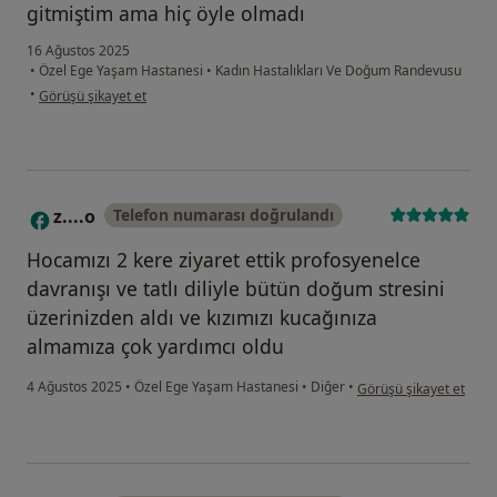
gitmiştim ama hiç öyle olmadı
16 Ağustos 2025
•
Özel Ege Yaşam Hastanesi
•
Kadın Hastalıkları Ve Doğum Randevusu
kullanıcının görüşüne göre k....e
•
Görüşü şikayet et
z....o
Telefon numarası doğrulandı
Z
Hocamızı 2 kere ziyaret ettik profosyenelce
davranışı ve tatlı diliyle bütün doğum stresini
üzerinizden aldı ve kızımızı kucağınıza
almamıza çok yardımcı oldu
kullanıcının görüşüne g
4 Ağustos 2025
•
Özel Ege Yaşam Hastanesi
•
Diğer
•
Görüşü şikayet et