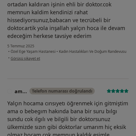
ortadan kaldıran işinin ehli bir doktor.cok
memnun kaldim kendinizi rahat
hissediyorsunuz,babacan ve tecrübeli bir
doktor.artik yola inşallah yalçın hoca ile devam
edeceğim herkese tavsiye ederim
5 Temmuz 2025
•
Özel Ege Yaşam Hastanesi
•
Kadın Hastalıkları Ve Doğum Randevusu
kullanıcının görüşüne göre he...i
•
Görüşü şikayet et
am...
Telefon numarası doğrulandı
A
Yalçın hocama cınsıyetı öğrenmek için gitmiştim
ama o bebegım hakında bana bir suru bılgı
sundu cok ılgılı ve bilgili bir doktorsunuz
ülkemizde sızın gibi doktorlar umarım hiç eksik
olmaz hocam çok memnun kaldık eşimle