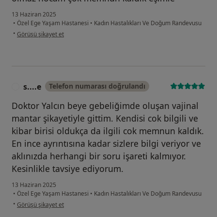
13 Haziran 2025
•
Özel Ege Yaşam Hastanesi
•
Kadın Hastalıkları Ve Doğum Randevusu
kullanıcının görüşüne göre am...
•
Görüşü şikayet et
s....e
Telefon numarası doğrulandı
S
Doktor Yalcın beye gebeliğimde oluşan vajinal
mantar şikayetiyle gittim. Kendisi cok bilgili ve
kibar birisi oldukça da ilgili cok memnun kaldık.
En ince ayrıntısına kadar sizlere bilgi veriyor ve
aklınızda herhangi bir soru işareti kalmıyor.
Kesinlikle tavsiye ediyorum.
13 Haziran 2025
•
Özel Ege Yaşam Hastanesi
•
Kadın Hastalıkları Ve Doğum Randevusu
kullanıcının görüşüne göre s....e
•
Görüşü şikayet et