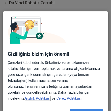
Da Vinci Robotik Cerrahi
Dilatasyon Ve Kürtaj
Diyabetik Gebe Takibi
Doğal Doğum
Doğum Kontrol
Doğum Kontrolde Hormonal Metodlar
Gizliliğiniz bizim için önemli
Çerezleri kabul ederek, Şirketimiz ve ortaklarımızın
Doğum Koçluğu
istatistikler için veri toplamak ve tarama alışkanlıklarınıza
Doğum Öncesi Eğitim Ve Doğuma Hazırlık
göre size içerik sunmak için çerezleri (veya benzer
teknolojileri) kullanmasına izin vermiş
Doğuma Hazırlık Eğitimi
olursunuz.Tercihlerinizi istediğiniz zaman ayarlardan
görebilir ve güncelleyebilirsiniz. Daha fazla bilgi için
Doğuma Hazırlık Eğitimleri
inceleyiniz,
Gizlilik Politikası
ve
Çerez Politikası.
Doğumda Epidural (Ağrısız Doğum)