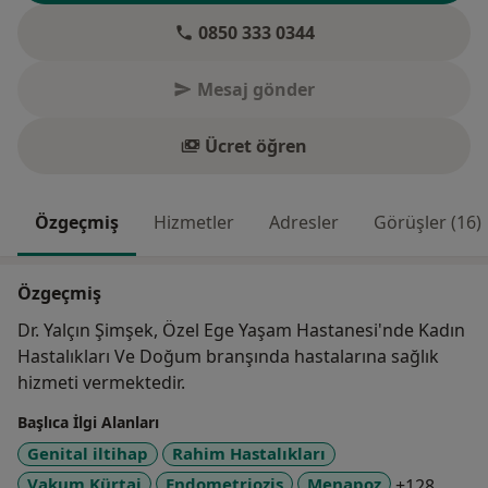
0850 333 0344
Mesaj gönder
Ücret öğren
Özgeçmiş
Hizmetler
Adresler
Görüşler (16)
Özgeçmiş
Dr. Yalçın Şimşek, Özel Ege Yaşam Hastanesi'nde Kadın
Hastalıkları Ve Doğum branşında hastalarına sağlık
hizmeti vermektedir.
Başlıca İlgi Alanları
Genital iltihap
Rahim Hastalıkları
a11y_
Vakum Kürtaj
Endometriozis
Menapoz
+128