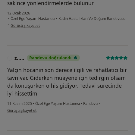
sakince yönlendirmelerde bulunur
12 Ocak 2026
•
Özel Ege Yaşam Hastanesi
•
Kadın Hastalıkları Ve Doğum Randevusu
kullanıcının görüşüne göre ö....g
•
Görüşü şikayet et
z.....
Randevu doğrulandı
Z
Yalçın hocanın son derece ilgili ve rahatlatıcı bir
tavrı var. Giderken muayene için tedirgin olsam
da konuşurken o his gidiyor. Tedavi sürecinde
iyi hissettim
11 Kasım 2025
•
Özel Ege Yaşam Hastanesi
•
Randevu
•
kullanıcının görüşüne göre z.....
Görüşü şikayet et