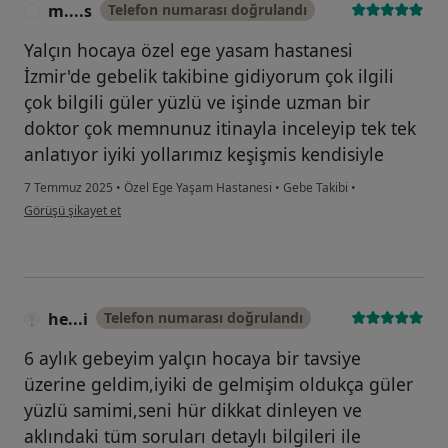
m....s
Telefon numarası doğrulandı
M
Yalçın hocaya özel ege yasam hastanesi
İzmir'de gebelik takibine gidiyorum çok ilgili
çok bilgili güler yüzlü ve işinde uzman bir
doktor çok memnunuz itinayla inceleyip tek tek
anlatıyor iyiki yollarımız keşişmis kendisiyle
7 Temmuz 2025
•
Özel Ege Yaşam Hastanesi
•
Gebe Takibi
•
kullanıcının görüşüne göre m....s
Görüşü şikayet et
he...i
Telefon numarası doğrulandı
6 aylık gebeyim yalçın hocaya bir tavsiye
üzerine geldim,iyiki de gelmişim oldukça güler
yüzlü samimi,seni hür dikkat dinleyen ve
aklındaki tüm soruları detaylı bilgileri ile