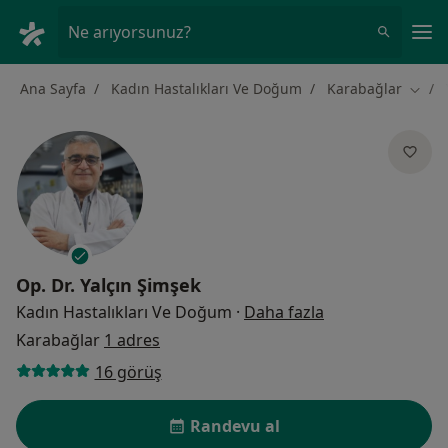
An
Ne arıyorsunuz?
Ana Sayfa
Kadın Hastalıkları Ve Doğum
Karabağlar
Şehir 
Op. Dr.
Yalçın Şimşek
uzmanliklar hak
Kadın Hastalıkları Ve Doğum
·
Daha fazla
Karabağlar
1 adres
16 görüş
Randevu al