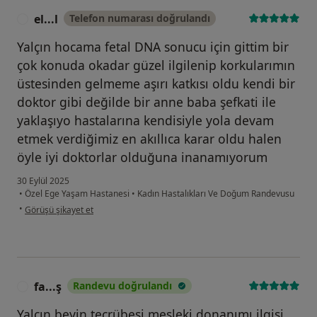
el...l
Telefon numarası doğrulandı
E
Yalçın hocama fetal DNA sonucu için gittim bir
çok konuda okadar güzel ilgilenip korkularımın
üstesinden gelmeme aşırı katkısı oldu kendi bir
doktor gibi değilde bir anne baba şefkati ile
yaklaşıyo hastalarına kendisiyle yola devam
etmek verdiğimiz en akıllıca karar oldu halen
öyle iyi doktorlar olduğuna inanamıyorum
30 Eylül 2025
•
Özel Ege Yaşam Hastanesi
•
Kadın Hastalıkları Ve Doğum Randevusu
kullanıcının görüşüne göre el...l
•
Görüşü şikayet et
fa...ş
Randevu doğrulandı
F
Yalçın beyin tecrübesi,mesleki donanımı,ilgisi