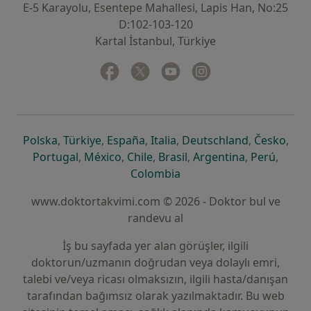
E-5 Karayolu, Esentepe Mahallesi, Lapis Han, No:25
D:102-103-120
Kartal İstanbul, Türkiye
Facebook
yeni bir sekmede açılır
Twitter
yeni bir sekmede açılır
Youtube
yeni bir sekmede açılır
Instagram
yeni bir sekmede aç
yeni bir sekmede açılır
yeni bir sekmede açılır
yeni bir sekmede açılır
yeni bir sekmede açılır
yeni bir sek
yeni 
Polska
,
Türkiye
,
España
,
Italia
,
Deutschland
,
Česko
,
yeni bir sekmede açılır
yeni bir sekmede açılır
yeni bir sekmede açılır
yeni bir sekmede açılır
yeni bir sekm
yeni bi
Portugal
,
México
,
Chile
,
Brasil
,
Argentina
,
Perú
,
yeni bir sekmede açılır
Colombia
www.doktortakvimi.com © 2026 - Doktor bul ve
randevu al
İş bu sayfada yer alan görüşler, ilgili
doktorun/uzmanın doğrudan veya dolaylı emri,
talebi ve/veya ricası olmaksızın, ilgili hasta/danışan
tarafından bağımsız olarak yazılmaktadır. Bu web