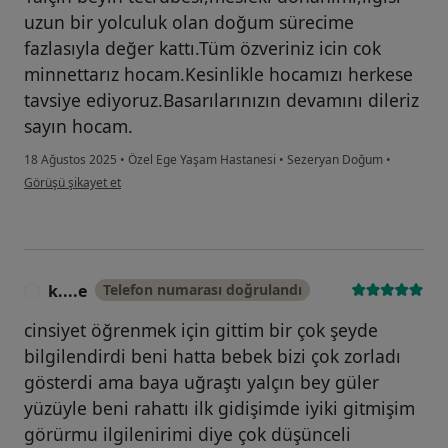
uzun bir yolculuk olan doğum sürecime
fazlasıyla değer kattı.Tüm özveriniz icin cok
minnettarız hocam.Kesinlikle hocamızı herkese
tavsiye ediyoruz.Basarılarınızın devamını dileriz
sayın hocam.
18 Ağustos 2025
•
Özel Ege Yaşam Hastanesi
•
Sezeryan Doğum
•
kullanıcının görüşüne göre fa...ş
Görüşü şikayet et
k....e
Telefon numarası doğrulandı
K
cinsiyet öğrenmek için gittim bir çok şeyde
bilgilendirdi beni hatta bebek bizi çok zorladı
gösterdi ama baya uğraştı yalçın bey güler
yüzüyle beni rahattı ilk gidişimde iyiki gitmişim
görürmu ilgilenirimi diye çok düşünceli