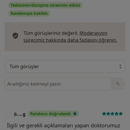
Tedavinin/danışma sürecinin etkisi
Randevuya katılım
Tüm görüşleriniz değerli.
Moderasyon
Görüş
sürecimiz hakkında daha fazlasını öğrenin.
Görüşler içerisinde ara
ö....g
Randevu doğrulandı
Ö
İlgili ve gerekli açıklamaları yapan doktorumuz