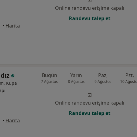
Online randevu erişime kapalı
Randevu talep et
•
Harita
ldız
Bugün
Yarın
Paz,
Pzt,
7 Ağustos
8 Ağustos
9 Ağustos
10 Ağust
um, Kupa
api
Online randevu erişime kapalı
Randevu talep et
•
Harita