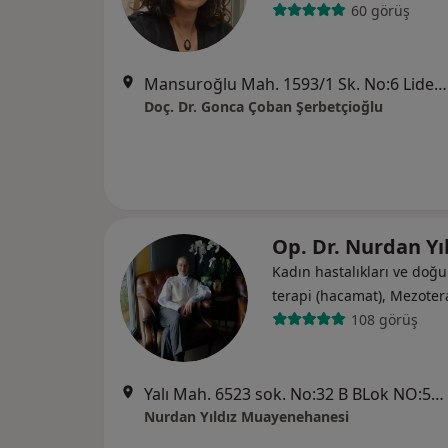
60 görüş
Mansuroğlu Mah. 1593/1 Sk. No:6 Lider Centro C Blok Kat:5 D:48, İzmir
Doç. Dr. Gonca Çoban Şerbetçioğlu
Op. Dr. Nurdan Yı
Kadın hastalıkları ve doğ
terapi (hacamat), Mezoter
108 görüş
Yalı Mah. 6523 sok. No:32 B BLok NO:517 Mavişehir, İzmir
Nurdan Yıldız Muayenehanesi