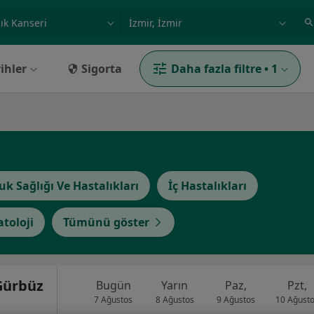
ilgi alanı ve hastalık, isim
örnek: İstanbul
ihler
Sigorta
Daha fazla filtre
•
1
uk Sağlığı Ve Hastalıkları
İç Hastalıkları
toloji
Tümünü göster
Gürbüz
Bugün
Yarın
Paz,
Pzt,
7 Ağustos
8 Ağustos
9 Ağustos
10 Ağust