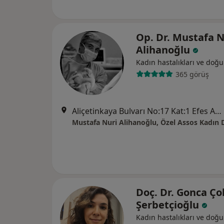
Op. Dr. Mustafa N
Alihanoğlu
Kadın hastalıkları ve doğ
365 görüş
Aliçetinkaya Bulvarı No:17 Kat:1 Efes Apt. Sevinç Pastanesi yanı Starbucks Karşısında Alsancak, İzmir
Doç. Dr. Gonca Ç
Şerbetçioğlu
Kadın hastalıkları ve doğ