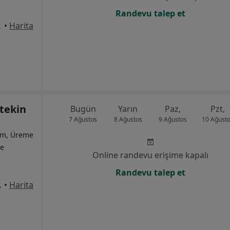
Randevu talep et
ire:3, İzmir
•
Harita
tekin
Bugün
Yarın
Paz,
Pzt,
7 Ağustos
8 Ağustos
9 Ağustos
10 Ağust
ğum, Üreme
te
Online randevu erişime kapalı
Randevu talep et
aire 13 Alsancak, İzmir
•
Harita