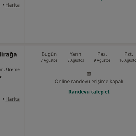
 D:3, İzmir
•
Harita
dirağa
Bugün
Yarın
Paz,
Pzt,
7 Ağustos
8 Ağustos
9 Ağustos
10 Ağust
ğum, Üreme
te
Online randevu erişime kapalı
Randevu talep et
•
Harita