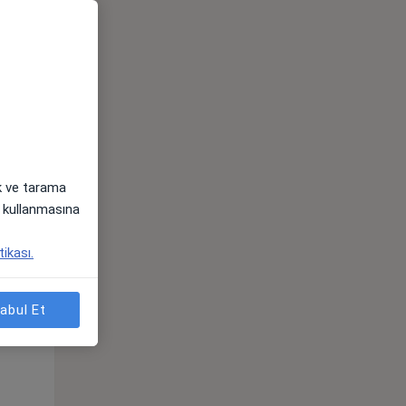
ak ve tarama
i) kullanmasına
tikası.
Sal,
Çar,
Per,
os
11 Ağustos
12 Ağustos
13 Ağustos
abul Et