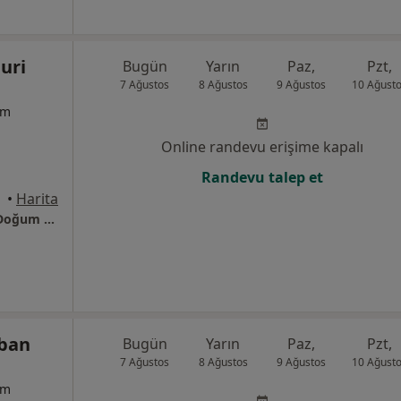
uri
Bugün
Yarın
Paz,
Pzt,
7 Ağustos
8 Ağustos
9 Ağustos
10 Ağust
um
Online randevu erişime kapalı
Randevu talep et
•
Harita
Mustafa Nuri Alihanoğlu, Özel Assos Kadın Doğum Kurucusu
oban
Bugün
Yarın
Paz,
Pzt,
7 Ağustos
8 Ağustos
9 Ağustos
10 Ağust
um