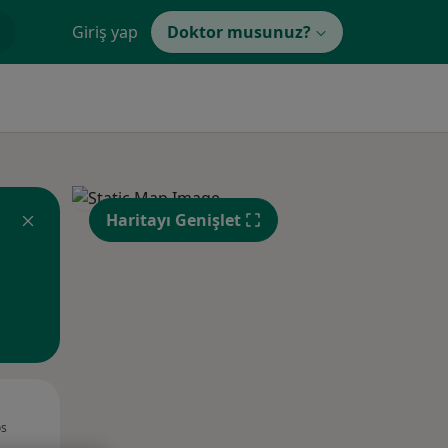
Giriş yap
Doktor musunuz?
Haritayı Genişlet
Sal,
Çar,
Per,
os
11 Ağustos
12 Ağustos
13 Ağustos