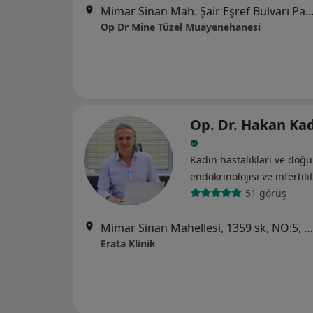
Mimar Sinan Mah. Şair Eşref Bulvarı Park Apt. No:58 K:2
Op Dr Mine Tüzel Muayenehanesi
Op. Dr. Hakan Ka
Kadın hastalıkları ve do
endokrinolojisi ve i̇nfertili
51 görüş
Mimar Sinan Mahellesi, 1359 sk, NO:5, D 8/9, İzmir
Erata Klinik