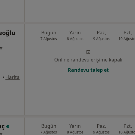
eoğlu
Bugün
Yarın
Paz,
Pzt,
7 Ağustos
8 Ağustos
9 Ağustos
10 Ağust
um
Online randevu erişime kapalı
Randevu talep et
•
Harita
aç
Bugün
Yarın
Paz,
Pzt,
7 Ağustos
8 Ağustos
9 Ağustos
10 Ağust
um