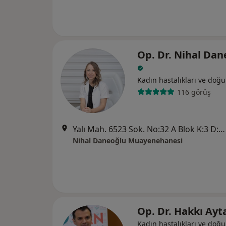
Op. Dr. Nihal Dan
Kadın hastalıkları ve doğ
116 görüş
Yalı Mah. 6523 Sok. No:32 A Blok K:3 D:310 Park Yaşam Mavişehir Ofisleri, Karşıyaka
Nihal Daneoğlu Muayenehanesi
Op. Dr. Hakkı Ayt
Kadın hastalıkları ve doğ