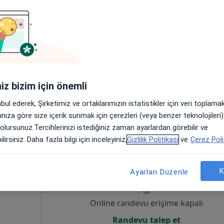
um
Online randevu erişime kapalı
Randevu talep et
iniz bizim için önemli
•
Harita
zi
abul ederek, Şirketimiz ve ortaklarımızın istatistikler için veri toplam
arınıza göre size içerik sunmak için çerezleri (veya benzer teknolojiler
 olursunuz.Tercihlerinizi istediğiniz zaman ayarlardan görebilir ve
lirsiniz. Daha fazla bilgi için inceleyiniz,
Gizlilik Politikası
ve
Çerez Poli
l
Bugün
Yarın
Paz,
Pzt,
7 Ağustos
8 Ağustos
9 Ağustos
10 Ağust
um, Ozon
K
Ayarları Düzenle
estetik
Online randevu erişime kapalı
Randevu talep et