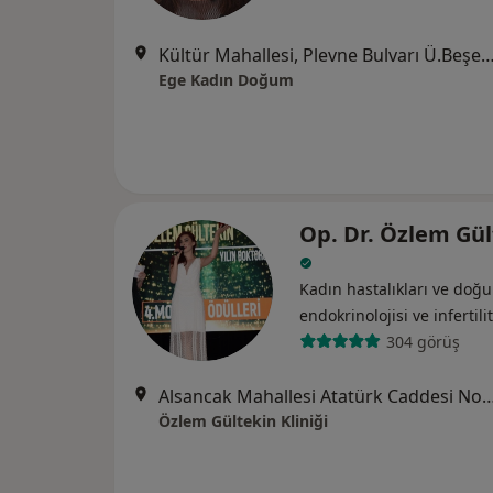
Kültür Mahallesi, Plevne Bulvarı Ü.Beşerler Apt.No:1 Kat:2 Da
Ege Kadın Doğum
Op. Dr. Özlem Gül
Kadın hastalıkları ve do
endokrinolojisi ve i̇nfertili
304 görüş
Alsancak Mahallesi Atatürk Caddesi No : 384 Berrin Reşat Aksoy Plaza Kat 7 D
Özlem Gültekin Kliniği