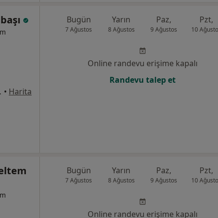
lbaşı
Bugün
Yarın
Paz,
Pzt,
7 Ağustos
8 Ağustos
9 Ağustos
10 Ağust
um
Online randevu erişime kapalı
Randevu talep et
 Towers A, İzmir
•
Harita
eltem
Bugün
Yarın
Paz,
Pzt,
7 Ağustos
8 Ağustos
9 Ağustos
10 Ağust
um
Online randevu erişime kapalı