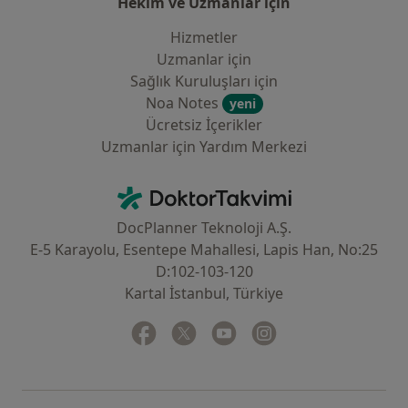
Hekim ve Uzmanlar için
Hizmetler
Uzmanlar için
Sağlık Kuruluşları için
Noa Notes
yeni
Ücretsiz İçerikler
Uzmanlar için Yardım Merkezi
İletişim
DoktorTakvimi - Ana Sayfa
DocPlanner Teknoloji A.Ş.
E-5 Karayolu, Esentepe Mahallesi, Lapis Han, No:25
D:102-103-120
Kartal İstanbul, Türkiye
Facebook
yeni bir sekmede açılır
Twitter
yeni bir sekmede açılır
Youtube
yeni bir sekmede açılır
Instagram
yeni bir sekmede aç