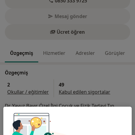
0850 333 9725
Mesaj gönder
Ücret öğren
Özgeçmiş
Hizmetler
Adresler
Görüşler
Özgeçmiş
2
49
Okullar / eğitimler
Kabul edilen sigortalar
Dr. Yavuz Bayır, Özel İlgi Çocuk ve Fizik Tedavi Tıp
Merkezi'nde İç Hastalıkları branşında hastalarına
sağlık hizmeti vermektedir.
Başlıca İlgi Alanları