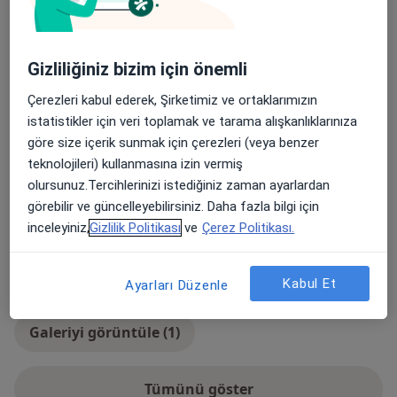
Yüksek Tansiyon (Hipertansiyon)
Diyabet (Şeker Hastalığı)
Anemi
a11y_sr_more_dise
Mide Hastalıkları
Tiroid Guatr
+5
Gizliliğiniz bizim için önemli
Çerezleri kabul ederek, Şirketimiz ve ortaklarımızın
Konsültasyon türleri
istatistikler için veri toplamak ve tarama alışkanlıklarınıza
Yüz yüze
Konumları görüntüle (1)
göre size içerik sunmak için çerezleri (veya benzer
teknolojileri) kullanmasına izin vermiş
Fotoğraflar ve videolar
olursunuz.Tercihlerinizi istediğiniz zaman ayarlardan
görebilir ve güncelleyebilirsiniz. Daha fazla bilgi için
inceleyiniz,
Gizlilik Politikası
ve
Çerez Politikası.
Kabul Et
Ayarları Düzenle
Galeriyi görüntüle (1)
Tümünü göster