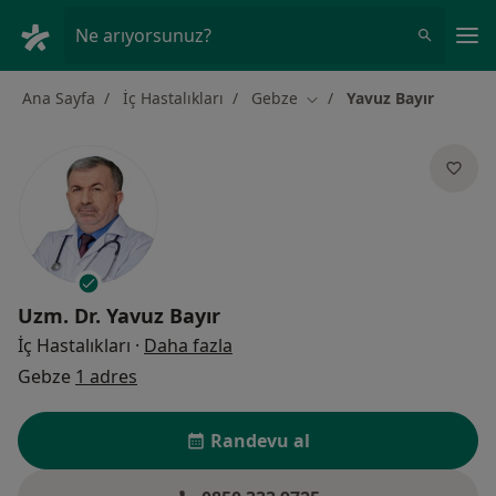
An
Ne arıyorsunuz?
Ana Sayfa
İç Hastalıkları
Gebze
Yavuz Bayır
Şehir değiştir
Uzm. Dr.
Yavuz Bayır
uzmanliklar hakkinda
İç Hastalıkları
·
Daha fazla
Gebze
1 adres
Randevu al