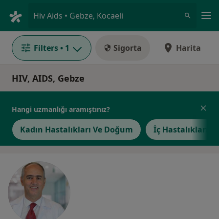
An
Hiv Aids • Gebze, Kocaeli
Filters
• 1
Sigorta
Harita
HIV, AIDS, Gebze
Hangi uzmanlığı aramıştınız?
Kadın Hastalıkları Ve Doğum
İç Hastalıkları