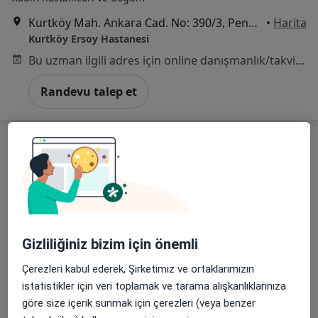
Kurtköy Mah. Ankara Cad. No: 390/3, Pendik
•
Harita
Kurtköy Ersoy Hastanesi
Bu uzman ilgili adres için online danışmanlık/takvim sunmuyor.
Randevu talep et
Gizliliğiniz bizim için önemli
Uzm. Dr. Güngör Alkan
Çerezleri kabul ederek, Şirketimiz ve ortaklarımızın
İç hastalıkları
istatistikler için veri toplamak ve tarama alışkanlıklarınıza
5 görüş
göre size içerik sunmak için çerezleri (veya benzer
Kurtköy Mah. Ankara Cad. No: 390/3, Pendik
•
Harita