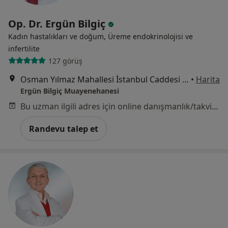
Op. Dr. Ergün Bilgiç
Kadın hastalıkları ve doğum, Üreme endokrinolojisi ve
i̇nfertilite
127 görüş
Osman Yılmaz Mahallesi İstanbul Caddesi Cadde İstanbul Plaza No: 26 Kat:2 Daire:12 Gebze, Kocaeli
•
Harita
Ergün Bilgiç Muayenehanesi
Bu uzman ilgili adres için online danışmanlık/takvim sunmuyor.
Randevu talep et