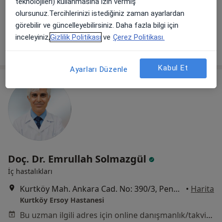
teknolojileri) kullanmasına izin vermiş
Kurtköy Ersoy Hastanesi
olursunuz.Tercihlerinizi istediğiniz zaman ayarlardan
Bu uzman ilgili adres için online danışmanlık/takvim sunmuyor.
görebilir ve güncelleyebilirsiniz. Daha fazla bilgi için
inceleyiniz,
Gizlilik Politikası
ve
Çerez Politikası.
Randevu talep et
Kabul Et
Ayarları Düzenle
Doç. Dr. Emrullah Solmazgül
İç hastalıkları
Kurtköy Mah. Ankara Cad. No: 390/3, Pendik
•
Harita
Kurtköy Ersoy Hastanesi
Bu uzman ilgili adres için online danışmanlık/takvim sunmuyor.