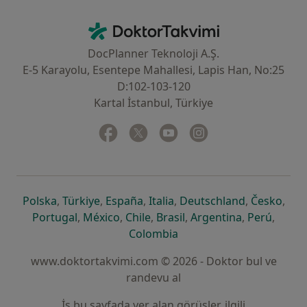
İletişim
DoktorTakvimi - Ana Sayfa
DocPlanner Teknoloji A.Ş.
E-5 Karayolu, Esentepe Mahallesi, Lapis Han, No:25
D:102-103-120
Kartal İstanbul, Türkiye
Facebook
yeni bir sekmede açılır
Twitter
yeni bir sekmede açılır
Youtube
yeni bir sekmede açılır
Instagram
yeni bir sekmede aç
yeni bir sekmede açılır
yeni bir sekmede açılır
yeni bir sekmede açılır
yeni bir sekmede açılır
yeni bir sek
yeni 
Polska
,
Türkiye
,
España
,
Italia
,
Deutschland
,
Česko
,
yeni bir sekmede açılır
yeni bir sekmede açılır
yeni bir sekmede açılır
yeni bir sekmede açılır
yeni bir sekm
yeni bi
Portugal
,
México
,
Chile
,
Brasil
,
Argentina
,
Perú
,
yeni bir sekmede açılır
Colombia
www.doktortakvimi.com © 2026 - Doktor bul ve
randevu al
İş bu sayfada yer alan görüşler, ilgili