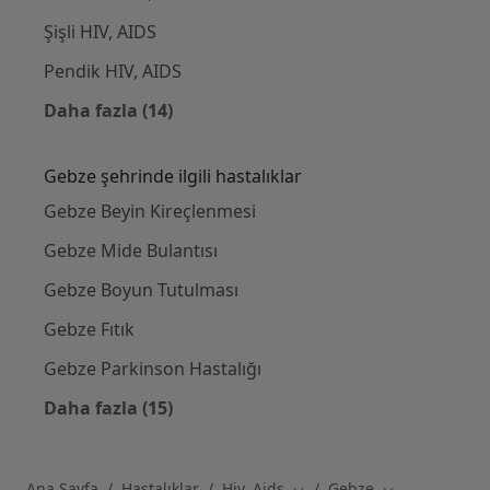
Şişli HIV, AIDS
Pendik HIV, AIDS
Daha fazla (14)
Kategoride daha fazlası: Gebze civarındaki i
Gebze şehrinde ilgili hastalıklar
Gebze Beyin Kireçlenmesi
Gebze Mide Bulantısı
Gebze Boyun Tutulması
Gebze Fıtık
Gebze Parkinson Hastalığı
Daha fazla (15)
Kategoride daha fazlası: Gebze şehrinde ilgil
Ana Sayfa
Hastalıklar
Hiv, Aids
Gebze
Şehir değiştir
Şehir değiştir