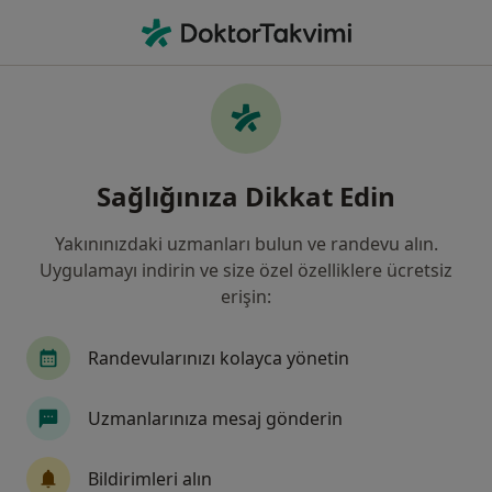
An
Diyabet Şeker Hastalığı • Gebze, Kocaeli
Filters
• 1
Sigorta
Harita
Diyabet (Şeker Hastalığı), Gebze
Sağlığınıza Dikkat Edin
Yakınınızdaki uzmanları bulun ve randevu alın.
Hangi uzmanlığı aramıştınız?
Uygulamayı indirin ve size özel özelliklere ücretsiz
Diyetisyen
İç Hastalıkları
Çocuk Sağlığı Ve
erişin:
Randevularınızı kolayca yönetin
Uzmanlarınıza mesaj gönderin
Bildirimleri alın