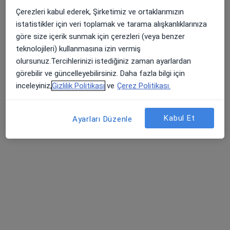
Çerezleri kabul ederek, Şirketimiz ve ortaklarımızın
istatistikler için veri toplamak ve tarama alışkanlıklarınıza
göre size içerik sunmak için çerezleri (veya benzer
Dyt. Yaprak Yılmaz
teknolojileri) kullanmasına izin vermiş
Diyetisyen
olursunuz.Tercihlerinizi istediğiniz zaman ayarlardan
88 görüş
görebilir ve güncelleyebilirsiniz. Daha fazla bilgi için
inceleyiniz,
Gizlilik Politikası
ve
Çerez Politikası.
Adres 1
Adres 2
Online
Kabul Et
Ayarları Düzenle
Kazımkarabekir Mahallesi İstasyon Caddesi No:427 Kat:2 D:204 Atilla Karademir İşmerkezi, Kocaeli
•
Harita
Andülasyon Terapisi
Bu uzman ilgili adres için online danışmanlık/takvim sunmuyor.
Randevu talep et