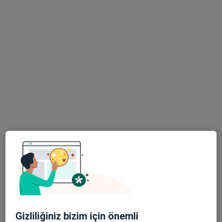
Doç. Dr. Sultan Kaba
Çocuk sağlığı ve hastalıkları, Çocuk endokrinolojisi
92 görüş
Osman Yılmaz Mahallesi İstanbul Caddesi. Tekkurtlar Plaza No:24/7Kat: 6 Gebze/Kocaeli, Kocaeli
•
Harita
Sultan Kaba Muayenehanesi
Bu uzman ilgili adres için online danışmanlık/takvim sunmuyor.
Randevu talep et
Gizliliğiniz bizim için önemli