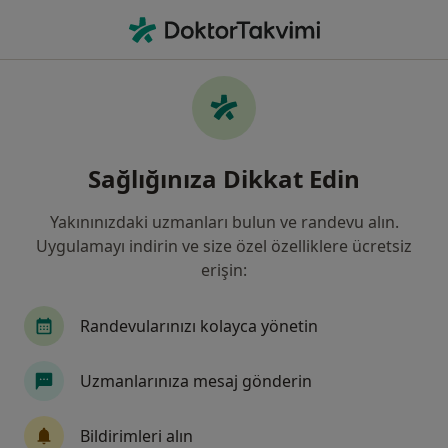
An
Radyoloji • Gebze, Kocaeli
Filters
Sigorta
Harita
Gebze, Radyoloji
Sağlığınıza Dikkat Edin
Yakınınızdaki uzmanları bulun ve randevu alın.
Uygulamayı indirin ve size özel özelliklere ücretsiz
erişin:
Randevularınızı kolayca yönetin
Uzm. Dr. İnci Etçioğlu
Uzmanlarınıza mesaj gönderin
Radyoloji
1 görüş
Bildirimleri alın