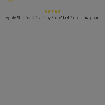
Kurtköy Mah. Ankara Cad. No: 390/3, Pendik
•
Harita
Kurtköy Ersoy Hastanesi
Bu uzman ilgili adres için online danışmanlık/takvim sunmuyor.
Apple Store’da 4,6 ve Play Store’da 4,7 ortalama puan
Randevu talep et
Uzm. Dr. Erdal Alpar
Radyoloji
Osman Yılmaz Mahallesi İstanbul Caddesi No:38, Gebze
•
Harita
Özel İlgi Çocuk ve Fizik Tedavi Tıp Merkezi
Bu uzman ilgili adres için online danışmanlık/takvim sunmuyor.