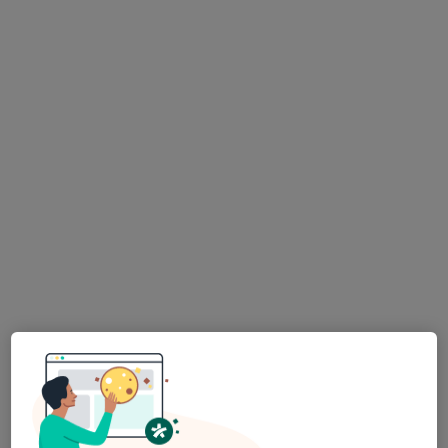
Bu kurumda online uygunluğu bulunan bir doktor veya uzman bulunamadı
Profili Gör
Uygun olan doktor/uzmanlar
Bu doktor/uzmanlar Gebze, Kocaeli aramanıza yakın
bölgelerde bulunuyor.
Uzm. Dr. Hikmet Karagüllü
Radyoloji