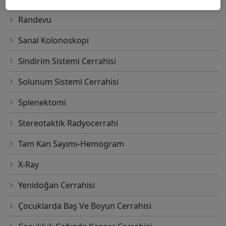
Randevu
Sanal Kolonoskopi
Sindirim Sistemi Cerrahisi
Solunum Sistemi Cerrahisi
Splenektomi
Stereotaktik Radyocerrahi
Tam Kan Sayımı-Hemogram
X-Ray
Yenidoğan Cerrahisi
Çocuklarda Baş Ve Boyun Cerrahisi