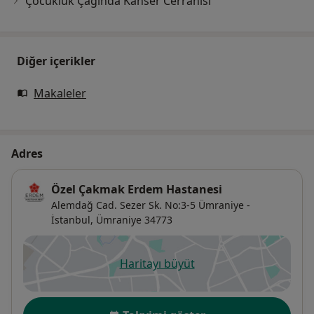
Çocukluk Çağında Kanser Cerrahisi
Diğer içerikler
Makaleler
Adres
Özel Çakmak Erdem Hastanesi
Alemdağ Cad. Sezer Sk. No:3-5 Ümraniye -
İstanbul,
Ümraniye
34773
Haritayı büyüt
yeni bir sekmede açılır
Uygunluk