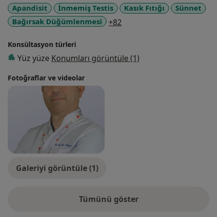
Apandisit
İnmemiş Testis
Kasık Fıtığı
Sünnet
a11y_sr_more_diseases
Bağırsak Düğümlenmesi
+82
Konsültasyon türleri
Yüz yüze
Konumları görüntüle (1)
Fotoğraflar ve videolar
Galeriyi görüntüle (1)
Tümünü göster
deneyim hakkında