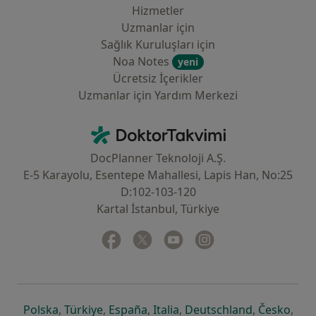
Hizmetler
Uzmanlar için
Sağlık Kuruluşları için
Noa Notes
yeni
Ücretsiz İçerikler
Uzmanlar için Yardım Merkezi
İletişim
DoktorTakvimi - Ana Sayfa
DocPlanner Teknoloji A.Ş.
E-5 Karayolu, Esentepe Mahallesi, Lapis Han, No:25
D:102-103-120
Kartal İstanbul, Türkiye
Facebook
yeni bir sekmede açılır
Twitter
yeni bir sekmede açılır
Youtube
yeni bir sekmede açılır
Instagram
yeni bir sekmede aç
yeni bir sekmede açılır
yeni bir sekmede açılır
yeni bir sekmede açılır
yeni bir sekmede açılır
yeni bir sek
yeni 
Polska
,
Türkiye
,
España
,
Italia
,
Deutschland
,
Česko
,