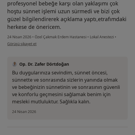
profesyonel bebeğe karşı olan yaklaşımı çok
hoştu sünnet işlemi uzun sürmedi ve bizi çok
güzel bilgilendirerek açıklama yaptı,etrafımdaki
herkese de önericem.
24 Nisan 2026
•
Özel Çakmak Erdem Hastanesi
•
Lokal Anestezi
•
kullanıcının görüşüne göre a....d
Görüşü şikayet et
Op. Dr. Zafer Dörtdoğan
Bu duygularınıza sevindim, sünnet öncesi,
sünnette ve sonrasında sizlerin yanında olmak
ve bebeğinizin sünnetinin ve sonrasının güvenli
ve konforlu geçmesini sağlamak benim için
mesleki mutluluktur. Sağlıkla kalın.
24 Nisan 2026