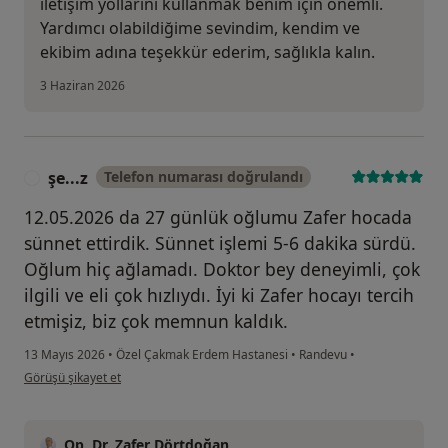
iletişim yollarını kullanmak benim için önemli.
Yardımcı olabildiğime sevindim, kendim ve
ekibim adına teşekkür ederim, sağlıkla kalın.
3 Haziran 2026
şe...z
Telefon numarası doğrulandı
Ş
12.05.2026 da 27 günlük oğlumu Zafer hocada
sünnet ettirdik. Sünnet işlemi 5-6 dakika sürdü.
Oğlum hiç ağlamadı. Doktor bey deneyimli, çok
ilgili ve eli çok hızlıydı. İyi ki Zafer hocayı tercih
etmişiz, biz çok memnun kaldık.
13 Mayıs 2026
•
Özel Çakmak Erdem Hastanesi
•
Randevu
•
kullanıcının görüşüne göre şe...z
Görüşü şikayet et
Op. Dr. Zafer Dörtdoğan