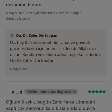
devamını dilerim
4 Mayıs 2026
•
Özel Çakmak Erdem Hastanesi
•
Diğer
•
kullanıcının görüşüne göre uğ...l
Görüşü şikayet et
Op. Dr. Zafer Dörtdoğan
U... bey K...'nin sünnetinin rahat ve güvenli
geçmesi bizim için önemli sizden de Allah razı
olsun. Kendim ve ekibim adına teşekkür ederim.
Op Dr Zafer Dörtdoğan.
6 Mayıs 2026
a....d
Telefon numarası doğrulandı
A
Oğlum 5 aylık, bugün Zafer hoca sünnetini
yaptı çok memnun kaldık alanında oldukça