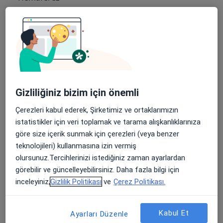
Jackson Pratt Dren
Laserasyon Onarımı
Lobektomi
Lokal Anestezi
Gizliliğiniz bizim için önemli
Melanom Alınması
Çerezleri kabul ederek, Şirketimiz ve ortaklarımızın
Mikrovasküler Oklüzyon
istatistikler için veri toplamak ve tarama alışkanlıklarınıza
göre size içerik sunmak için çerezleri (veya benzer
MRI
teknolojileri) kullanmasına izin vermiş
olursunuz.Tercihlerinizi istediğiniz zaman ayarlardan
Nebulizatör
görebilir ve güncelleyebilirsiniz. Daha fazla bilgi için
Normal Randevu
inceleyiniz,
Gizlilik Politikası
ve
Çerez Politikası.
Perkütan Iğne Aspirasyonu
Kabul Et
Ayarları Düzenle
Preoperatif Değerlendirme