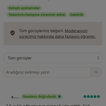
Detaylı açıklamalar
Tedavinin/danışma sürecinin etkisi
Dakiklik
Tüm görüşleriniz değerli.
Moderasyon
Görüş
sürecimiz hakkında daha fazlasını öğrenin.
Görüşler içerisinde ara
s.....
Randevu doğrulandı
S