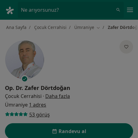
An
Ne arıyorsunuz?
Ana Sayfa
Çocuk Cerrahisi
Ümraniye
Zafer Dörtdo
Şehir değiştir
Op. Dr.
Zafer Dörtdoğan
uzmanliklar hakkinda
Çocuk Cerrahisi
·
Daha fazla
Ümraniye
1 adres
53 görüş
Randevu al