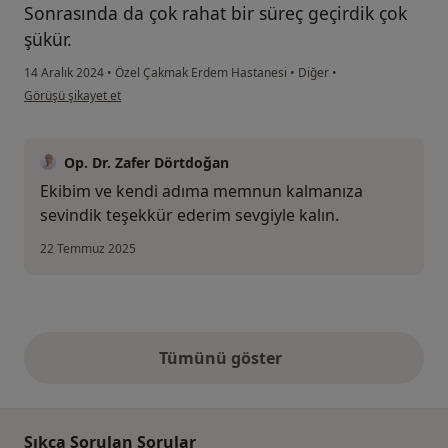
Sonrasında da çok rahat bir süreç geçirdik çok
şükür.
14 Aralık 2024
•
Özel Çakmak Erdem Hastanesi
•
Diğer
•
kullanıcının görüşüne göre e.....
Görüşü şikayet et
Op. Dr. Zafer Dörtdoğan
Ekibim ve kendi adıma memnun kalmanıza
sevindik teşekkür ederim sevgiyle kalın.
22 Temmuz 2025
Tümünü göster
yukarıdaki görüşler
Sıkça Sorulan Sorular