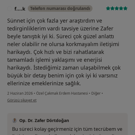
f....k
Telefon numarası doğrulandı
F
Sünnet için çok fazla yer araştırdım ve
tedirginliklerim vardı tavsiye üzerine Zafer
beyle tanıştık iyi ki. Süreci çok güzel anlattı
neler olabilir ne olursa korkmayalım iletişimi
harikaydı. Çok hızlı ve bizi rahatlatarak
tamamladı işlemi yaklaşımı ve enerjisi
harikaydı. İstediğimiz zaman ulaşabilmek çok
büyük bir detay benim için çok iyi ki varsınız
ellerinize emeklerinize sağlık.
2 Haziran 2026
•
Özel Çakmak Erdem Hastanesi
•
Diğer
•
kullanıcının görüşüne göre f....k
Görüşü şikayet et
Op. Dr. Zafer Dörtdoğan
Bu süreci kolay geçirmeniz için tüm tecrübem ve