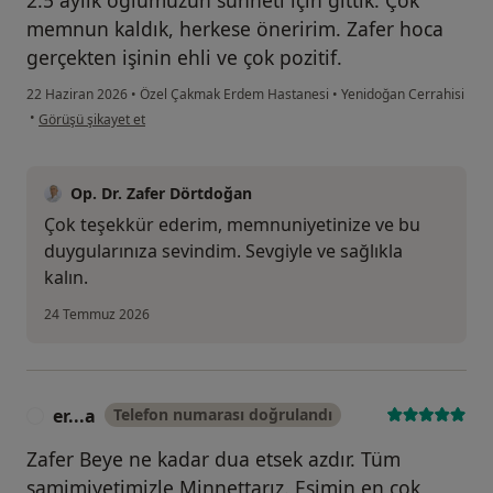
2.5 aylık oğlumuzun sünneti için gittik. Çok
memnun kaldık, herkese öneririm. Zafer hoca
gerçekten işinin ehli ve çok pozitif.
22 Haziran 2026
•
Özel Çakmak Erdem Hastanesi
•
Yenidoğan Cerrahisi
kullanıcının görüşüne göre s.....
•
Görüşü şikayet et
Op. Dr. Zafer Dörtdoğan
Çok teşekkür ederim, memnuniyetinize ve bu
duygularınıza sevindim. Sevgiyle ve sağlıkla
kalın.
24 Temmuz 2026
er...a
Telefon numarası doğrulandı
E
Zafer Beye ne kadar dua etsek azdır. Tüm
samimiyetimizle Minnettarız. Eşimin en çok