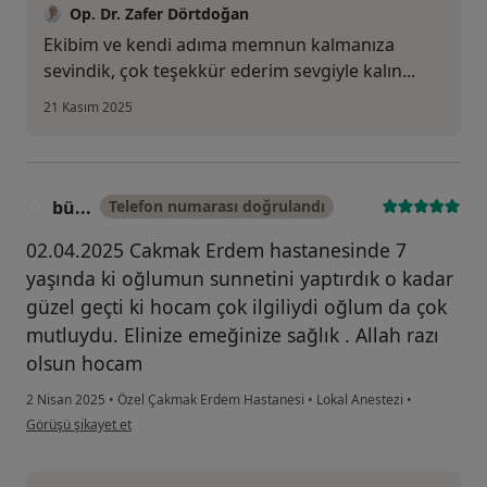
Op. Dr. Zafer Dörtdoğan
Ekibim ve kendi adıma memnun kalmanıza
sevindik, çok teşekkür ederim sevgiyle kalın...
21 Kasım 2025
bü...
Telefon numarası doğrulandı
B
02.04.2025 Cakmak Erdem hastanesinde 7
yaşında ki oğlumun sunnetini yaptırdık o kadar
güzel geçti ki hocam çok ilgiliydi oğlum da çok
mutluydu. Elinize emeğinize sağlık . Allah razı
olsun hocam
2 Nisan 2025
•
Özel Çakmak Erdem Hastanesi
•
Lokal Anestezi
•
kullanıcının görüşüne göre bü...
Görüşü şikayet et