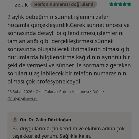
ze...k
Telefon numarası doğrulandı
Z
2 aylık bebeğimin sünnet işlemini zafer
hocamla gerçekleştirdik.Gerek sünnet öncesi ve
sonrasında detaylı bilgilendirmesi,işlemlerini
tam anlatığı gibi gerçekleştirmesi,sünnet
sonrasında oluşabilecek ihtimallerin olması gibi
durumlarda bilgilendirme kağıdının ayrıntılı bir
şekilde vermesi ve sünnet ile sormamız gereken
soruları ulaşılabilecek bir telefon numarasının
olması çok profesyonelceydi.
23 Şubat 2026
•
Özel Çakmak Erdem Hastanesi
•
Diğer
•
kullanıcının görüşüne göre ze...k
Görüşü şikayet et
Op. Dr. Zafer Dörtdoğan
Bu duygularınız için kendim ve ekibim adına çok
teşekkür ediyorum. Sağlıkla kalın.