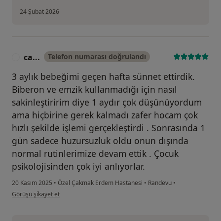
24 Şubat 2026
ca...
Telefon numarası doğrulandı
C
3 aylık bebeğimi geçen hafta sünnet ettirdik.
Biberon ve emzik kullanmadığı için nasıl
sakinleştiririm diye 1 aydır çok düşünüyordum
ama hiçbirine gerek kalmadı zafer hocam çok
hızlı şekilde işlemi gerçekleştirdi . Sonrasında 1
gün sadece huzursuzluk oldu onun dışında
normal rutinlerimize devam ettik . Çocuk
psikolojisinden çok iyi anlıyorlar.
20 Kasım 2025
•
Özel Çakmak Erdem Hastanesi
•
Randevu
•
kullanıcının görüşüne göre ca...
Görüşü şikayet et