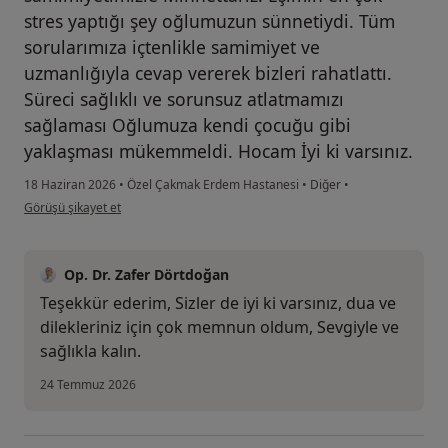
stres yaptığı şey oğlumuzun sünnetiydi. Tüm
sorularımıza içtenlikle samimiyet ve
uzmanlığıyla cevap vererek bizleri rahatlattı.
Süreci sağlıklı ve sorunsuz atlatmamızı
sağlaması Oğlumuza kendi çocuğu gibi
yaklaşması mükemmeldi. Hocam İyi ki varsınız.
18 Haziran 2026
•
Özel Çakmak Erdem Hastanesi
•
Diğer
•
kullanıcının görüşüne göre er...a
Görüşü şikayet et
Op. Dr. Zafer Dörtdoğan
Teşekkür ederim, Sizler de iyi ki varsınız, dua ve
dilekleriniz için çok memnun oldum, Sevgiyle ve
sağlıkla kalın.
24 Temmuz 2026