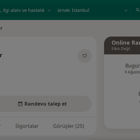
ilgi alanı ve hastalık, isim
örnek: İstanbul
er
Online Ra
Etkin Değil
r
manliklar hakkinda
Bugü
9 Ağusto
Randevu talep et
r
Sigortalar
Görüşler (25)