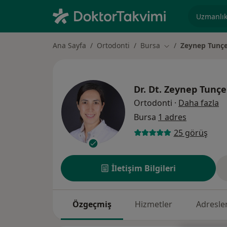
Uzmanlık, 
Ana Sayfa
Ortodonti
Bursa
Zeynep Tunç
Şehir değiştir
Dr. Dt.
Zeynep Tunçe
uz
Ortodonti
·
Daha fazla
Bursa
1 adres
25 görüş
İletişim Bilgileri
Özgeçmiş
Hizmetler
Adresle