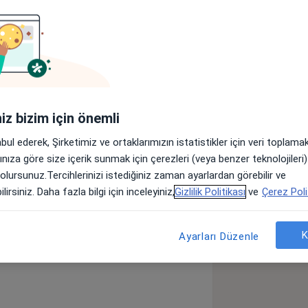
lar
si Diş Hekimliği Fakültesi'nden mezun
 Üniversitesi Diş Hekimliği Fakültesi
iniz bizim için önemli
mamlamıştır. Zeynep Tunçer, kurucusu
niği’nde 2016 yılından beri Dr. Dt. Alper
abul ederek, Şirketimiz ve ortaklarımızın istatistikler için veri toplam
stalarına tüm diş hekimliği
arınıza göre size içerik sunmak için çerezleri (veya benzer teknolojiler
 olursunuz.Tercihlerinizi istediğiniz zaman ayarlardan görebilir ve
lirsiniz. Daha fazla bilgi için inceleyiniz,
Gizlilik Politikası
ve
Çerez Poli
rdatma
Perikoronitis
K
Ayarları Düzenle
diseases