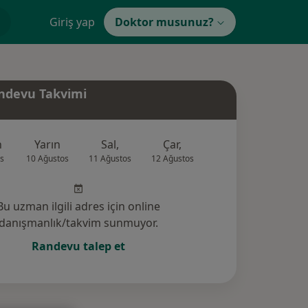
Giriş yap
Doktor musunuz?
ndevu Takvimi
n
Yarın
Sal,
Çar,
Per,
Cum
s
10 Ağustos
11 Ağustos
12 Ağustos
13 Ağustos
14 Ağus
Bu uzman ilgili adres için online
danışmanlık/takvim sunmuyor.
Randevu talep et