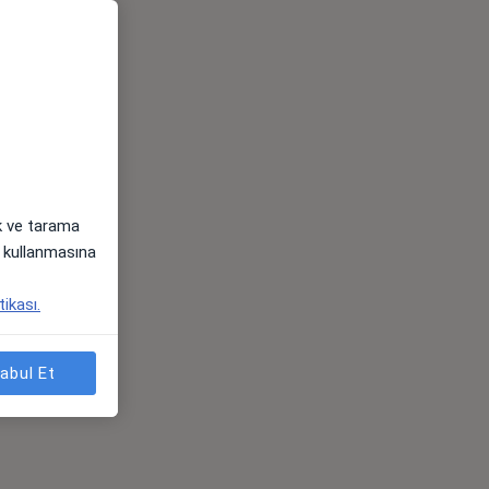
ak ve tarama
i) kullanmasına
tikası.
abul Et