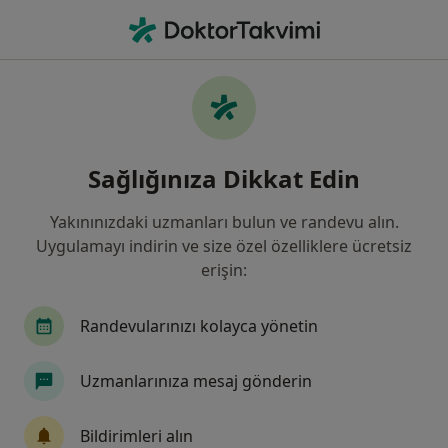
An
Ayrık Dişler • Türkiye, Bursa
Filters
• 1
Sigorta
Harita
Ayrık Dişler, Bursa
Sağlığınıza Dikkat Edin
Yakınınızdaki uzmanları bulun ve randevu alın.
Hangi uzmanlığı aramıştınız?
Uygulamayı indirin ve size özel özelliklere ücretsiz
Diş Hekimi
Ortodonti
Protetik Diş Tedavis
erişin:
Randevularınızı kolayca yönetin
Uzmanlarınıza mesaj gönderin
Bildirimleri alın