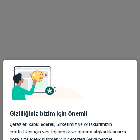
11 görüş
Kurtoğlu Mahallesi 1. Yeşil Caddesi No:2-B, Yıldırım
•
Harita
Setbaşı Ağız ve Diş Sağlığı Polikliniği
Bu uzman ilgili adres için online danışmanlık/takvim sunmuyor.
Randevu talep et
Gizliliğiniz bizim için önemli
Uzm. Dt. Furkan Kuyumcu
Çerezleri kabul ederek, Şirketimiz ve ortaklarımızın
Ortodonti
istatistikler için veri toplamak ve tarama alışkanlıklarınıza
25 görüş
göre size içerik sunmak için çerezleri (veya benzer