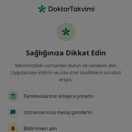
An
Çene Kistleri • Türkiye, Bursa
Filters
• 1
Sigorta
Harita
Çene Kistleri, Bursa
Sağlığınıza Dikkat Edin
Yakınınızdaki uzmanları bulun ve randevu alın.
Hangi uzmanlığı aramıştınız?
Uygulamayı indirin ve size özel özelliklere ücretsiz
Diş Hekimi
Ortodonti
Ağız Diş Ve Çene Ce
erişin:
Randevularınızı kolayca yönetin
Uzmanlarınıza mesaj gönderin
Bildirimleri alın