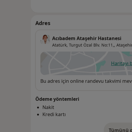
Adres
Acıbadem Ataşehir Hastanesi
Atatürk, Turgut Özal Blv. No:11,,
Ataşehi
Haritayı 
ye
Uygunluk
Bu adres için online randevu takvimi mev
Ödeme yöntemleri
Nakit
Kredi kartı
Tümünü g