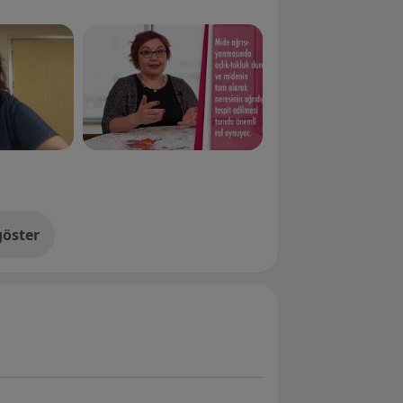
öster
neyim hakkında