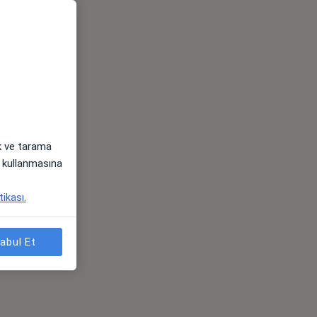
ak ve tarama
i) kullanmasına
tikası.
abul Et