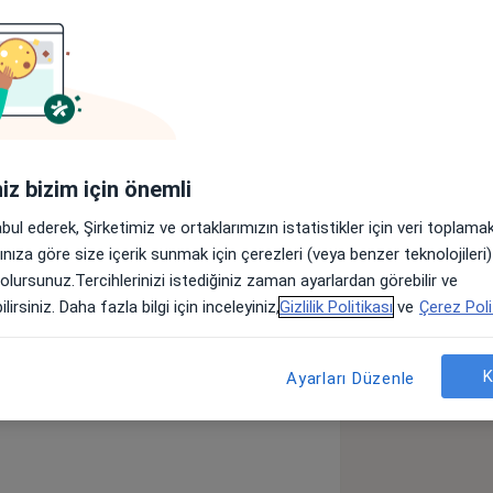
n 24 makale
 bildiri kitabında basılan 9 bildiri
akale
ri kitaplarında basılan 66 bildiri
iniz bizim için önemli
abul ederek, Şirketimiz ve ortaklarımızın istatistikler için veri toplam
arınıza göre size içerik sunmak için çerezleri (veya benzer teknolojiler
ra Yolları Hastalıkları
 olursunuz.Tercihlerinizi istediğiniz zaman ayarlardan görebilir ve
_sr_more_diseases
lirsiniz. Daha fazla bilgi için inceleyiniz,
Gizlilik Politikası
ve
Çerez Poli
K
Ayarları Düzenle