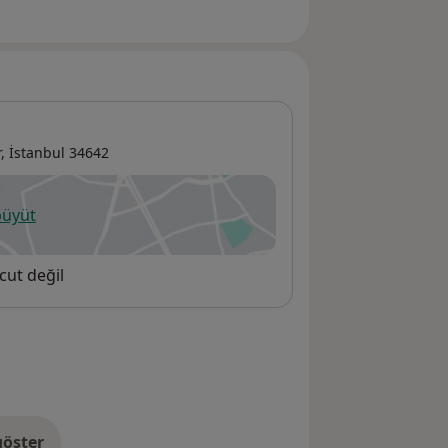
r
,
İstanbul
34642
büyüt
ni bir sekmede açılır
cut değil
öster