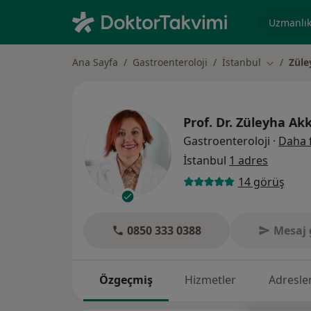
Uzmanlık, 
Ana Sayfa
Gastroenteroloji
İstanbul
Züle
Şehir deği
Prof. Dr.
Züleyha Ak
Gastroenteroloji
·
Daha 
İstanbul
1 adres
14 görüş
0850 333 0388
Mesaj 
Özgeçmiş
Hizmetler
Adresle