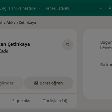
ilgi alanı ve hastalık, isim
örnek: İstanbul
yha Akkan Çetinkaya
ştir
Bugü
kan Çetinkaya
8 Ağusto
uzmanliklar hakkinda
fazla
Bu ku
gönder
Ücret öğren
r
Sigortalar
Görüşler (14)