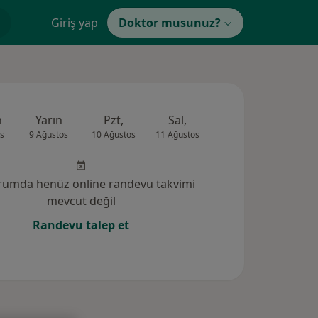
Giriş yap
Doktor musunuz?
n
Yarın
Pzt,
Sal,
Çar,
Per,
s
9 Ağustos
10 Ağustos
11 Ağustos
12 Ağustos
13 Ağus
rumda henüz online randevu takvimi
mevcut değil
Randevu talep et