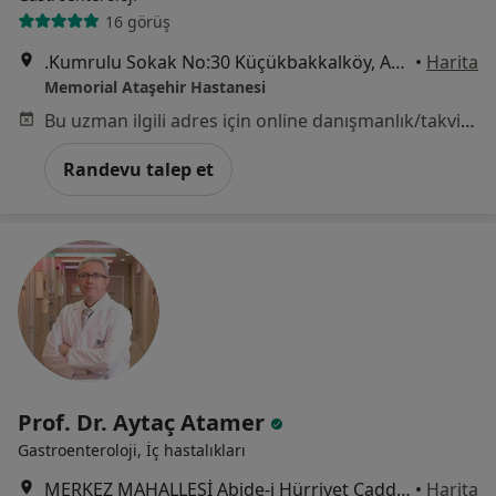
16 görüş
.Kumrulu Sokak No:30 Küçükbakkalköy, Ataşehir
•
Harita
Memorial Ataşehir Hastanesi
Bu uzman ilgili adres için online danışmanlık/takvim sunmuyor.
Randevu talep et
Prof. Dr. Aytaç Atamer
Gastroenteroloji, İç hastalıkları
MERKEZ MAHALLESİ Abide-i Hürriyet Caddesi ALİ RIZA IŞIL APARTMANI NO: 187 KAT : 1 DAİRE: 4, İstanbul
•
Harita