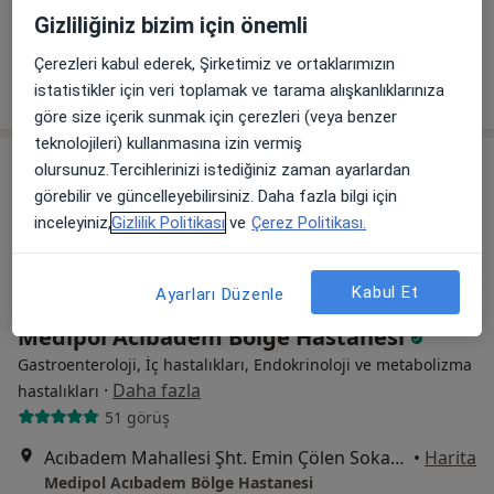
Medipol Acıbadem Bölge Hastanesi
Gizliliğiniz bizim için önemli
Bu uzman ilgili adres için online danışmanlık/takvim sunmuyor.
Çerezleri kabul ederek, Şirketimiz ve ortaklarımızın
Randevu talep et
istatistikler için veri toplamak ve tarama alışkanlıklarınıza
göre size içerik sunmak için çerezleri (veya benzer
teknolojileri) kullanmasına izin vermiş
olursunuz.Tercihlerinizi istediğiniz zaman ayarlardan
görebilir ve güncelleyebilirsiniz. Daha fazla bilgi için
inceleyiniz,
Gizlilik Politikası
ve
Çerez Politikası.
Kabul Et
Ayarları Düzenle
Medipol Acıbadem Bölge Hastanesi
Gastroenteroloji, İç hastalıkları, Endokrinoloji ve metabolizma
·
Daha fazla
hastalıkları
51 görüş
Acıbadem Mahallesi Şht. Emin Çölen Sokağı No:4, Kadıköy
•
Harita
Medipol Acıbadem Bölge Hastanesi