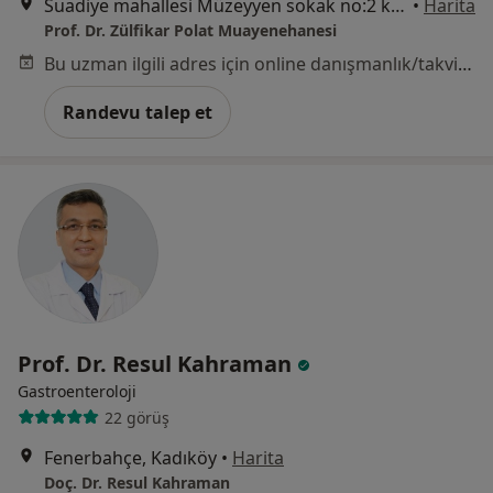
Suadiye mahallesi Müzeyyen sokak no:2 k:1 Kaya Plaza\Longevity Clinic, Üsküdar
•
Harita
Prof. Dr. Zülfikar Polat Muayenehanesi
Bu uzman ilgili adres için online danışmanlık/takvim sunmuyor.
Randevu talep et
Prof. Dr. Resul Kahraman
Gastroenteroloji
22 görüş
Fenerbahçe, Kadıköy
•
Harita
Doç. Dr. Resul Kahraman