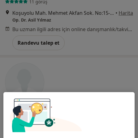
11 görüş
Koşuyolu Mah. Mehmet Akfan Sok. No:15-17/2 Kat:1, Kadıköy
•
Harita
Op. Dr. Asil Yılmaz
Bu uzman ilgili adres için online danışmanlık/takvim sunmuyor.
Randevu talep et
Prof. Dr. Yılmaz Bilgiç
Gastroenteroloji, İç hastalıkları
Acıbadem Mahallesi Şht. Emin Çölen Sokağı No:4, Kadıköy
•
Harita