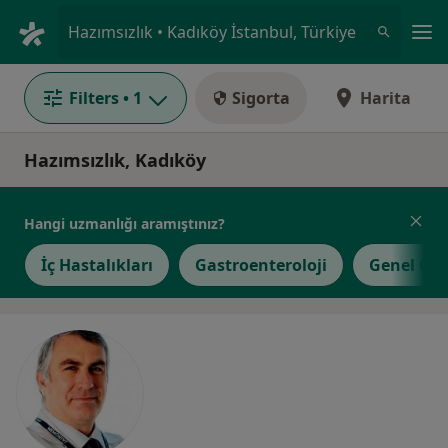
An
Hazımsızlık • Kadıköy İstanbul, Türkiye
Filters
• 1
Sigorta
Harita
Hazımsızlık, Kadıköy
Hangi uzmanlığı aramıştınız?
İç Hastalıkları
Gastroenteroloji
Genel Cer