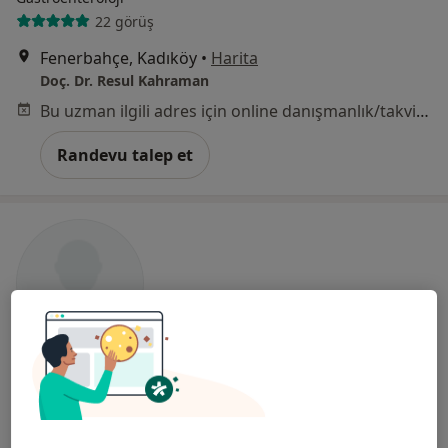
22 görüş
Fenerbahçe, Kadıköy
•
Harita
Doç. Dr. Resul Kahraman
Bu uzman ilgili adres için online danışmanlık/takvim sunmuyor.
Randevu talep et
Uzm. Dr. Gökhan Özdemir
İç hastalıkları
2 görüş