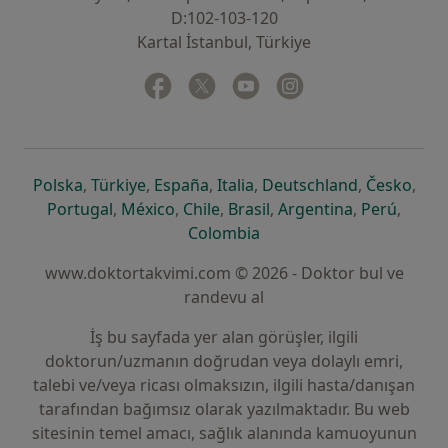
D:102-103-120
Kartal İstanbul, Türkiye
Facebook
yeni bir sekmede açılır
Twitter
yeni bir sekmede açılır
Youtube
yeni bir sekmede açılır
Instagram
yeni bir sekmede aç
yeni bir sekmede açılır
yeni bir sekmede açılır
yeni bir sekmede açılır
yeni bir sekmede açılır
yeni bir sek
yeni 
Polska
,
Türkiye
,
España
,
Italia
,
Deutschland
,
Česko
,
yeni bir sekmede açılır
yeni bir sekmede açılır
yeni bir sekmede açılır
yeni bir sekmede açılır
yeni bir sekm
yeni bi
Portugal
,
México
,
Chile
,
Brasil
,
Argentina
,
Perú
,
yeni bir sekmede açılır
Colombia
www.doktortakvimi.com © 2026 - Doktor bul ve
randevu al
İş bu sayfada yer alan görüşler, ilgili
doktorun/uzmanın doğrudan veya dolaylı emri,
talebi ve/veya ricası olmaksızın, ilgili hasta/danışan
tarafından bağımsız olarak yazılmaktadır. Bu web
sitesinin temel amacı, sağlık alanında kamuoyunun