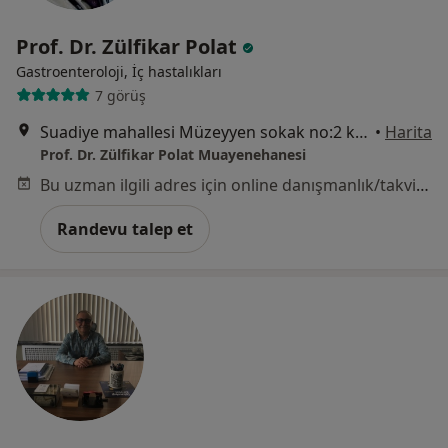
Prof. Dr. Zülfikar Polat
Gastroenteroloji, İç hastalıkları
7 görüş
Suadiye mahallesi Müzeyyen sokak no:2 k:1 Kaya Plaza\Longevity Clinic, Üsküdar
•
Harita
Prof. Dr. Zülfikar Polat Muayenehanesi
Bu uzman ilgili adres için online danışmanlık/takvim sunmuyor.
Randevu talep et