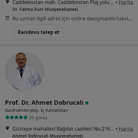
Caddebostan mah. Caddebostan Plaj yolu sok. No:1 D:15, İstanbul
•
Harita
Dr. Fatma Kurt Muayenehanesi
Bu uzman ilgili adres için online danışmanlık/takvim sunmuyor.
Randevu talep et
Prof. Dr. Ahmet Dobrucalı
Gastroenteroloji, İç hastalıkları
25 görüş
Göztepe mahallesi Bağdat caddesi No:216/19 Çiftehavuzlar, İstanbul
•
Harita
Ahmet Dobrucalı Muayenehanesi