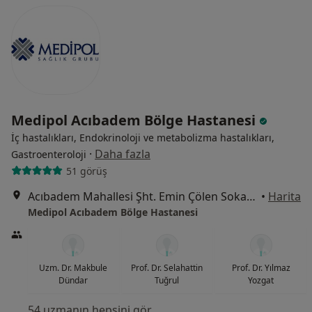
Medipol Acıbadem Bölge Hastanesi
İç hastalıkları, Endokrinoloji ve metabolizma hastalıkları,
·
Daha fazla
Gastroenteroloji
51 görüş
Acıbadem Mahallesi Şht. Emin Çölen Sokağı No:4, Kadıköy
•
Harita
Medipol Acıbadem Bölge Hastanesi
Uzm. Dr. Makbule
Prof. Dr. Selahattin
Prof. Dr. Yılmaz
Dündar
Tuğrul
Yozgat
54 uzmanın hepsini gör