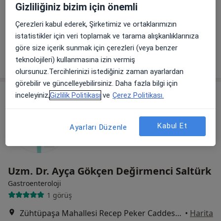
Gizliliğiniz bizim için önemli
Zühtüpaşa Mahallesi Recep Peker Caddesi No:11, Kadıköy
•
Harita
Medicana Kadıköy Hastanesi
Çerezleri kabul ederek, Şirketimiz ve ortaklarımızın
Bu uzman ilgili adres için online danışmanlık/takvim sunmuyor.
istatistikler için veri toplamak ve tarama alışkanlıklarınıza
göre size içerik sunmak için çerezleri (veya benzer
Randevu talep et
teknolojileri) kullanmasına izin vermiş
olursunuz.Tercihlerinizi istediğiniz zaman ayarlardan
görebilir ve güncelleyebilirsiniz. Daha fazla bilgi için
inceleyiniz,
Gizlilik Politikası
ve
Çerez Politikası.
Kabul Et
Ayarları Düzenle
Uzm. Dr. Ayça Gökçen Değirmenci Saltürk
Gastroenteroloji
1 görüş
Zühtüpaşa Mahallesi Recep Peker Caddesi No:11, Kadıköy
•
Harita