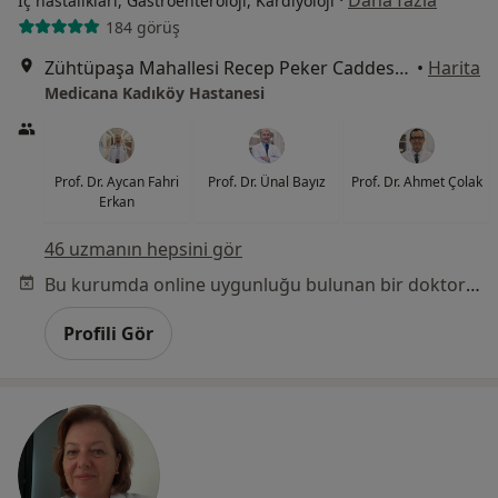
·
Daha fazla
İç hastalıkları, Gastroenteroloji, Kardiyoloji
184 görüş
Zühtüpaşa Mahallesi Recep Peker Caddesi No:11, Kadıköy
•
Harita
Medicana Kadıköy Hastanesi
Prof. Dr. Aycan Fahri
Prof. Dr. Ünal Bayız
Prof. Dr. Ahmet Çolak
Erkan
46 uzmanın hepsini gör
Bu kurumda online uygunluğu bulunan bir doktor veya uzman bulunamadı
Profili Gör