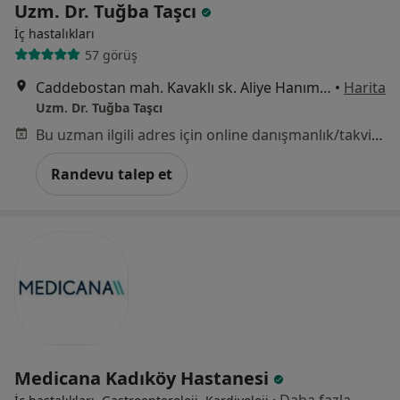
Uzm. Dr. Tuğba Taşcı
İç hastalıkları
57 görüş
Caddebostan mah. Kavaklı sk. Aliye Hanım Apt. No:2 D:5, İstanbul
•
Harita
Uzm. Dr. Tuğba Taşcı
Bu uzman ilgili adres için online danışmanlık/takvim sunmuyor.
Randevu talep et
Medicana Kadıköy Hastanesi