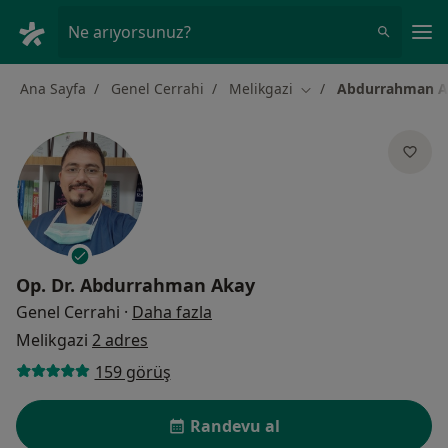
An
Ne arıyorsunuz?
Ana Sayfa
Genel Cerrahi
Melikgazi
Abdurrahman A
Şehir değiştir
Op. Dr.
Abdurrahman Akay
uzmanliklar hakkinda
Genel Cerrahi
·
Daha fazla
Melikgazi
2 adres
159 görüş
Randevu al