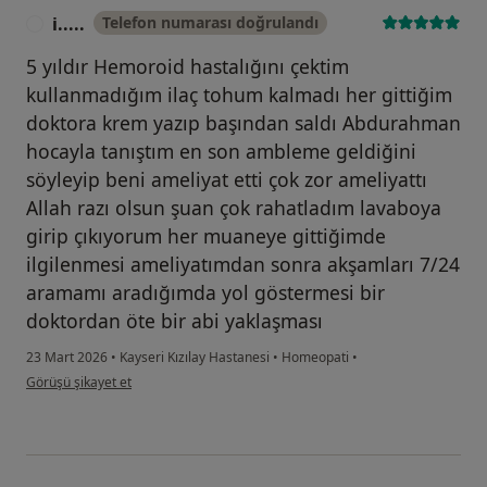
i.....
Telefon numarası doğrulandı
I
5 yıldır Hemoroid hastalığını çektim
kullanmadığım ilaç tohum kalmadı her gittiğim
doktora krem yazıp başından saldı Abdurahman
hocayla tanıştım en son ambleme geldiğini
söyleyip beni ameliyat etti çok zor ameliyattı
Allah razı olsun şuan çok rahatladım lavaboya
girip çıkıyorum her muaneye gittiğimde
ilgilenmesi ameliyatımdan sonra akşamları 7/24
aramamı aradığımda yol göstermesi bir
doktordan öte bir abi yaklaşması
23 Mart 2026
•
Kayseri Kızılay Hastanesi
•
Homeopati
•
kullanıcının görüşüne göre i.....
Görüşü şikayet et