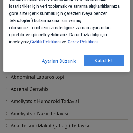
Tacettin Veli, Halit Narin Cd. No:5,,
istatistikler için veri toplamak ve tarama alışkanlıklarınıza
Ücretler Hakkında
Melikgazi
göre size içerik sunmak için çerezleri (veya benzer
Kayseri Kızılay Hastanesi
teknolojileri) kullanmasına izin vermiş
olursunuz.Tercihlerinizi istediğiniz zaman ayarlardan
Tüp Mide Ameliyatı
görebilir ve güncelleyebilirsiniz. Daha fazla bilgi için
inceleyiniz,
Gizlilik Politikası
ve
Çerez Politikası.
Tacettin Veli, Halit Narin Cd. No:5,,
Ücretler Hakkında
Melikgazi
Kayseri Kızılay Hastanesi
Kabul Et
Ayarları Düzenle
Diğer Hizmetler
Abdominal Laparoskopi
Adrenal Cerrahisi
Ameliyatsız Hemoroid Tedavisi
Ameliyatsız Nasır Tedavisi
Anal Fissür (Makat Çatlağı) Tedavisi