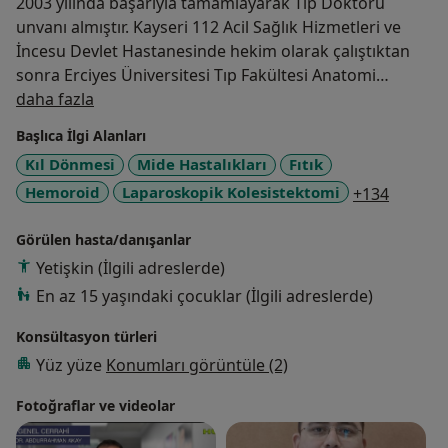
2003 yılında başarıyla tamamlayarak Tıp Doktoru
unvanı almıştır. Kayseri 112 Acil Sağlık Hizmetleri ve
İncesu Devlet Hastanesinde hekim olarak çalıştıktan
sonra Erciyes Üniversitesi Tıp Fakültesi Anatomi
Hakkımda
Asistanlığı sonrası İhtisasını ise, Erciyes Üniversitesi Tıp
daha fazla
Fakültesi'nde tamamlayarak Genel Cerrahi uzmanı
Başlıca İlgi Alanları
olmuştur. Fırat Üniversitesi Tıp Fakültesi'nde Bariatrik
Kıl Dönmesi
Mide Hastalıkları
Fıtık
Cerrahi (Obezeite Cerrahisi) eğitimi almıştır.
a11y_sr
Hemoroid
Laparoskopik Kolesistektomi
+134
2017 yılında da Erciyes Üniversitesi Tıp Fakültesi'nde
Görülen hasta/danışanlar
Cerrahi Endoskopi Eğitimini tamamlamıştır.
Yetişkin (İlgili adreslerde)
Op. Dr. Abdurrahman Akay, mesleki çalışmalarına ise
En az 15 yaşındaki çocuklar (İlgili adreslerde)
şu an Kayseri Kızılay Hastanesi'nde Genel Cerrahi
Konsültasyon türleri
Uzmanı olarak devam etmektedir.
Yutulabilir Mide Balonu, Mide Botoksu gibi ameliyatsız
Yüz yüze
Konumları görüntüle (2)
zayıflama yöntemlerinde ve Tüp Mide Ameliyatlarında
Fotoğraflar ve videolar
uzmanlaşmıştır.
Ameliyatsız Hemoroid Tedavisi, Laparoskopik Kasık