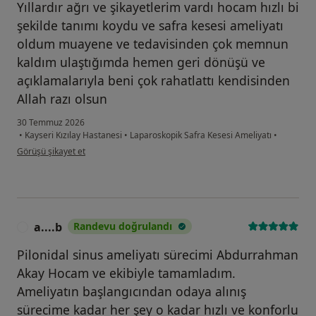
Yıllardır ağrı ve şikayetlerim vardı hocam hızlı bi
şekilde tanımı koydu ve safra kesesi ameliyatı
oldum muayene ve tedavisinden çok memnun
kaldım ulaştığımda hemen geri dönüşü ve
açıklamalarıyla beni çok rahatlattı kendisinden
Allah razı olsun
30 Temmuz 2026
•
Kayseri Kızılay Hastanesi
•
Laparoskopik Safra Kesesi Ameliyatı
•
kullanıcının görüşüne göre f.....
Görüşü şikayet et
a....b
Randevu doğrulandı
A
Pilonidal sinus ameliyatı sürecimi Abdurrahman
Akay Hocam ve ekibiyle tamamladım.
Ameliyatın başlangıcından odaya alınış
sürecime kadar her şey o kadar hızlı ve konforlu