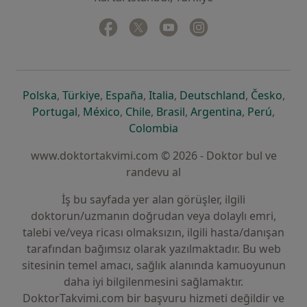
Facebook
yeni bir sekmede açılır
Twitter
yeni bir sekmede açılır
Youtube
yeni bir sekmede açılır
Instagram
yeni bir sekmede aç
yeni bir sekmede açılır
yeni bir sekmede açılır
yeni bir sekmede açılır
yeni bir sekmede açılır
yeni bir sek
yeni 
Polska
,
Türkiye
,
España
,
Italia
,
Deutschland
,
Česko
,
yeni bir sekmede açılır
yeni bir sekmede açılır
yeni bir sekmede açılır
yeni bir sekmede açılır
yeni bir sekm
yeni bi
Portugal
,
México
,
Chile
,
Brasil
,
Argentina
,
Perú
,
yeni bir sekmede açılır
Colombia
www.doktortakvimi.com © 2026 - Doktor bul ve
randevu al
İş bu sayfada yer alan görüşler, ilgili
doktorun/uzmanın doğrudan veya dolaylı emri,
talebi ve/veya ricası olmaksızın, ilgili hasta/danışan
tarafından bağımsız olarak yazılmaktadır. Bu web
sitesinin temel amacı, sağlık alanında kamuoyunun
daha iyi bilgilenmesini sağlamaktır.
DoktorTakvimi.com bir başvuru hizmeti değildir ve