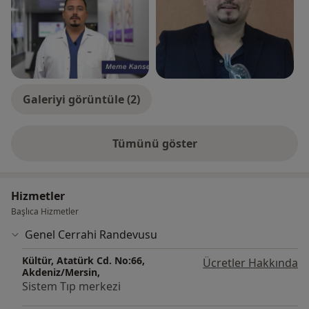
Fıtığı Ameliyatı ve Kıl Dönmesi ameliyatlarını küçük
kesilerle yaparak hastalarına yardımcı olmaktadır.
Galeriyi görüntüle (2)
Tümünü göster
deneyim hakkında
Hizmetler
Başlıca Hizmetler
Genel Cerrahi Randevusu
Kültür, Atatürk Cd. No:66,
Ücretler Hakkında
Akdeniz/Mersin,
Sistem Tıp merkezi