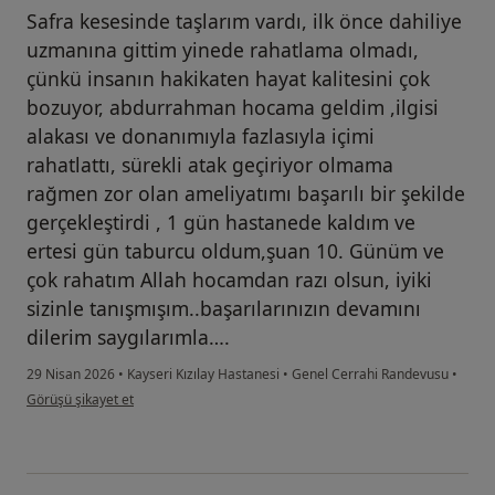
Safra kesesinde taşlarım vardı, ilk önce dahiliye
uzmanına gittim yinede rahatlama olmadı,
çünkü insanın hakikaten hayat kalitesini çok
bozuyor, abdurrahman hocama geldim ,ilgisi
alakası ve donanımıyla fazlasıyla içimi
rahatlattı, sürekli atak geçiriyor olmama
rağmen zor olan ameliyatımı başarılı bir şekilde
gerçekleştirdi , 1 gün hastanede kaldım ve
ertesi gün taburcu oldum,şuan 10. Günüm ve
çok rahatım Allah hocamdan razı olsun, iyiki
sizinle tanışmışım..başarılarınızın devamını
dilerim saygılarımla….
29 Nisan 2026
•
Kayseri Kızılay Hastanesi
•
Genel Cerrahi Randevusu
•
kullanıcının görüşüne göre yu...
Görüşü şikayet et