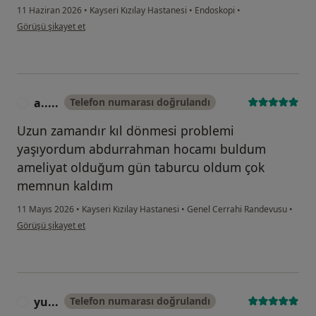
11 Haziran 2026
•
Kayseri Kızılay Hastanesi
•
Endoskopi
•
kullanıcının görüşüne göre gö...k
Görüşü şikayet et
a.....
Telefon numarası doğrulandı
A
Uzun zamandır kıl dönmesi problemi
yaşıyordum abdurrahman hocamı buldum
ameliyat olduğum gün taburcu oldum çok
memnun kaldım
11 Mayıs 2026
•
Kayseri Kızılay Hastanesi
•
Genel Cerrahi Randevusu
•
kullanıcının görüşüne göre a.....
Görüşü şikayet et
yu...
Telefon numarası doğrulandı
Y