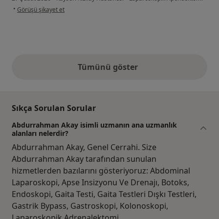
kullanıcının görüşüne göre b.....
•
Görüşü şikayet et
Tümünü göster
yukarıdaki görüşler
Sıkça Sorulan Sorular
Abdurrahman Akay isimli uzmanın ana uzmanlık
alanları nelerdir?
Abdurrahman Akay, Genel Cerrahi. Size
Abdurrahman Akay tarafından sunulan
hizmetlerden bazılarını gösteriyoruz: Abdominal
Laparoskopi, Apse Insizyonu Ve Drenajı, Botoks,
Endoskopi, Gaita Testi, Gaita Testleri Dışkı Testleri,
Gastrik Bypass, Gastroskopi, Kolonoskopi,
Laparoskopik Adrenalektomi.