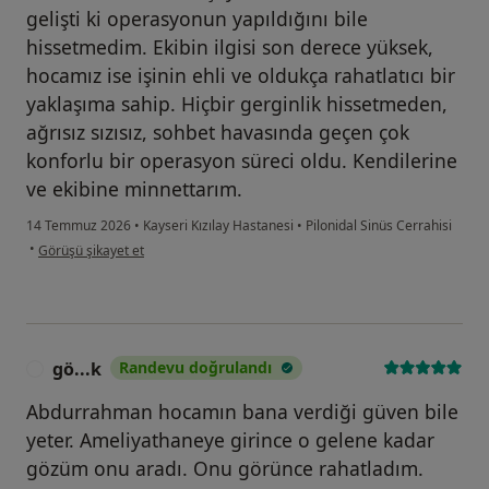
gelişti ki operasyonun yapıldığını bile
hissetmedim. Ekibin ilgisi son derece yüksek,
hocamız ise işinin ehli ve oldukça rahatlatıcı bir
yaklaşıma sahip. Hiçbir gerginlik hissetmeden,
ağrısız sızısız, sohbet havasında geçen çok
konforlu bir operasyon süreci oldu. Kendilerine
ve ekibine minnettarım.
14 Temmuz 2026
•
Kayseri Kızılay Hastanesi
•
Pilonidal Sinüs Cerrahisi
kullanıcının görüşüne göre a....b
•
Görüşü şikayet et
gö...k
Randevu doğrulandı
G
Abdurrahman hocamın bana verdiği güven bile
yeter. Ameliyathaneye girince o gelene kadar
gözüm onu aradı. Onu görünce rahatladım.