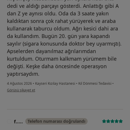
dedi ve aldığı parçayı gösterdi. Anlattığı gibi A
dan Z ye aynısı oldu. Oda da 3 saate yakın
kaldıktan sonra çok rahat yürüyerek ve araba
kullanarak taburcu oldum. Ağrı kesici dahi ara
da kullandım. Bugün 20. gün yara kapandı
sayılır (sigara konusunda doktor bey uyarmıştı).
Apselerden dayanılmaz ağrılarımdan
kurtuldum. Oturmam kalkmam yürümem bile
değişti. Keşke daha öncesinde operasyon
yaptırsaydım.
4 Ağustos 2026
•
Kayseri Kızılay Hastanesi
•
Kıl Dönmesi Tedavisi
•
kullanıcının görüşüne göre zn....
Görüşü şikayet et
f.....
Telefon numarası doğrulandı
F