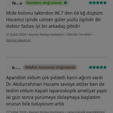
fe...u
Randevu doğrulandı
F
Mide bolonu taktırdım 98.7 den 64 kğ düştüm.
Hocamız işinde uzman güler yüzlü ilgilidir Bir
doktor fazlası iyi bir arkadaş gibidir
27 Şubat 2026
•
Kayseri Kızılay Hastanesi
•
Obezite Cerrahisi
•
kullanıcının görüşüne göre fe...u
Görüşü şikayet et
b.....
Telefon numarası doğrulandı
B
Apandisit oldum çok şiddetli karın ağrım vardı
Dr. Abdurrahman Hocamı tavsiye ettiler ben de
teslim oldum Kapali laparoskopik ameliyat yaptı
iki gün sonra yürümeye dolaşmaya başladım
orucun bile tutuyorum artık
27 Şubat 2026
•
Kayseri Kızılay Hastanesi
•
Laparoskopik Apendektomi