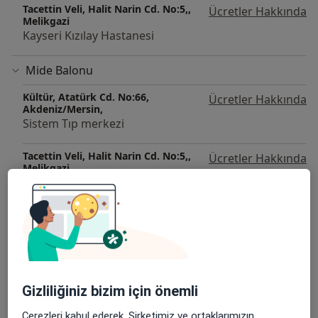
Tacettin Veli, Halit Narin Cd. No:5,,
Ücretler Hakkında
Melikgazi
Kayseri Kızılay Hastanesi
Mide Balonu
Kültür, Atatürk Cd. No:66,
Ücretler Hakkında
Akdeniz/Mersin,
Sistem Tıp merkezi
Tacettin Veli, Halit Narin Cd. No:5,,
Ücretler Hakkında
Melikgazi
Kayseri Kızılay Hastanesi
Mide Botoksu
Tacettin Veli, Halit Narin Cd. No:5,,
Ücretler Hakkında
Melikgazi
Kayseri Kızılay Hastanesi
Gizliliğiniz bizim için önemli
Obezite Cerrahisi
Çerezleri kabul ederek, Şirketimiz ve ortaklarımızın