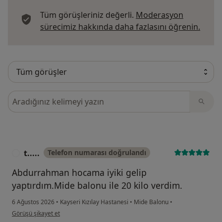
Tüm görüşleriniz değerli.
Moderasyon
Görüş
sürecimiz hakkında daha fazlasını öğrenin.
Görüşler içerisinde ara
t.....
Telefon numarası doğrulandı
T
Abdurrahman hocama iyiki gelip
yaptırdım.Mide balonu ile 20 kilo verdim.
6 Ağustos 2026
•
Kayseri Kızılay Hastanesi
•
Mide Balonu
•
kullanıcının görüşüne göre t.....
Görüşü şikayet et