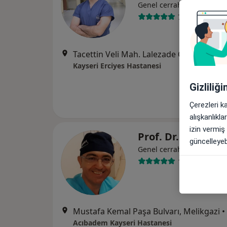
Genel cerrahi
70 görüş
Tacettin Veli Mah. Lalezade Cd., Kayseri
•
Kayseri Erciyes Hastanesi
Gizliliğ
Çerezleri k
alışkanlıkl
izin vermiş
Prof. Dr. Can Küç
güncelleyebi
Genel cerrahi
142 görüş
Mustafa Kemal Paşa Bulvarı, Melikgazi
•
Acıbadem Kayseri Hastanesi