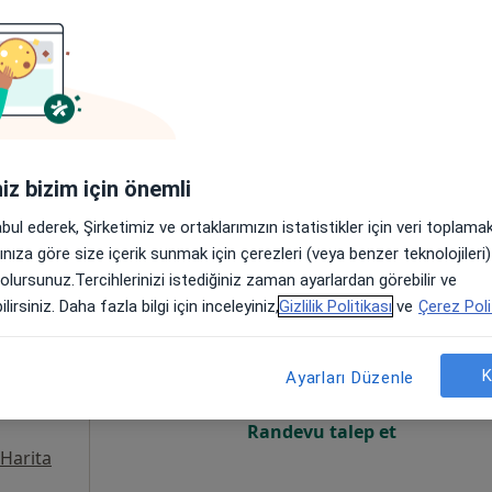
Online randevu erişime kapalı
Randevu talep et
Harita
iniz bizim için önemli
abul ederek, Şirketimiz ve ortaklarımızın istatistikler için veri toplam
arınıza göre size içerik sunmak için çerezleri (veya benzer teknolojiler
 olursunuz.Tercihlerinizi istediğiniz zaman ayarlardan görebilir ve
ük
Bugün
Yarın
Pzt,
Sal,
lirsiniz. Daha fazla bilgi için inceleyiniz,
Gizlilik Politikası
ve
Çerez Poli
8 Ağustos
9 Ağustos
10 Ağustos
11 Ağust
K
Ayarları Düzenle
Online randevu erişime kapalı
Randevu talep et
Harita