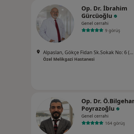
Op. Dr. İbrahim
Gürcüoğlu
Genel cerrahi
9 görüş
Alpaslan, Gökçe Fidan Sk.Sokak No: 6 (Kayseripark AVM arkası), Melikgazi
Özel Melikgazi Hastanesi
Op. Dr. Ö.Bilgeha
Poyrazoğlu
Genel cerrahi
164 görüş