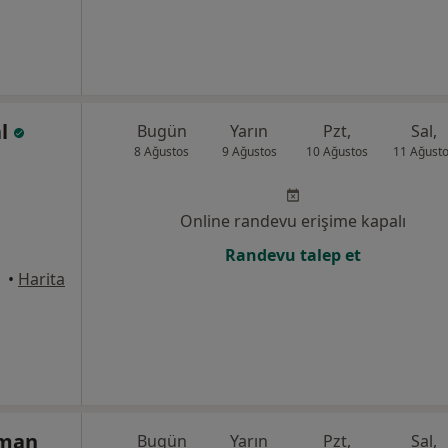
al
Bugün
Yarın
Pzt,
Sal,
8 Ağustos
9 Ağustos
10 Ağustos
11 Ağust
Online randevu erişime kapalı
Randevu talep et
•
Harita
hman
Bugün
Yarın
Pzt,
Sal,