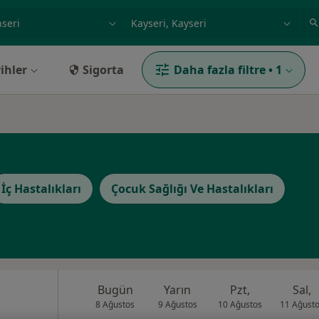
ilgi alanı ve hastalık, isim
örnek: İstanbul
ihler
Sigorta
Daha fazla filtre
•
1
İç Hastalıkları
Çocuk Sağlığı Ve Hastalıkları
Bugün
Yarın
Pzt,
Sal,
8 Ağustos
9 Ağustos
10 Ağustos
11 Ağust