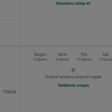
Randevu talep et
Bugün
Yarın
Pzt,
Sal,
8 Ağustos
9 Ağustos
10 Ağustos
11 Ağust
Online randevu erişime kapalı
Telefonla ulaşın
•
Harita