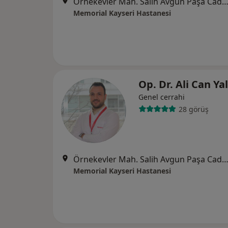
Örnekevler Mah. Salih Avgun Paşa Cad. Temizel Sok. No: 13 38010, Koc
Memorial Kayseri Hastanesi
Op. Dr. Ali Can Ya
Genel cerrahi
28 görüş
Örnekevler Mah. Salih Avgun Paşa Cad. Temizel Sok. No: 13 38010, Koc
Memorial Kayseri Hastanesi