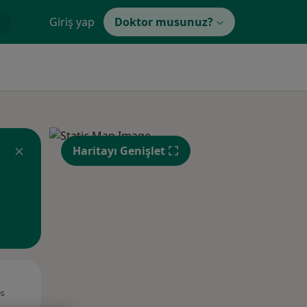
Giriş yap
Doktor musunuz?
Haritayı Genişlet
Çar,
Per,
Cum,
os
12 Ağustos
13 Ağustos
14 Ağustos