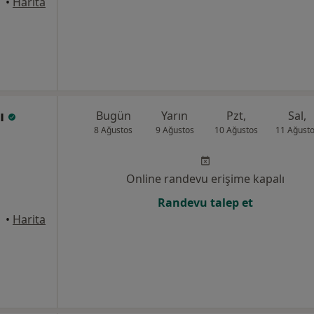
asinan
•
Harita
lı
Bugün
Yarın
Pzt,
Sal,
8 Ağustos
9 Ağustos
10 Ağustos
11 Ağust
Online randevu erişime kapalı
Randevu talep et
asinan
•
Harita