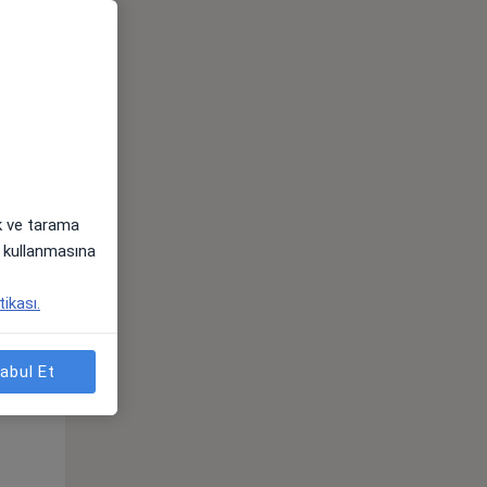
ak ve tarama
i) kullanmasına
Çar,
Per,
Cum,
tikası.
os
12 Ağustos
13 Ağustos
14 Ağustos
abul Et