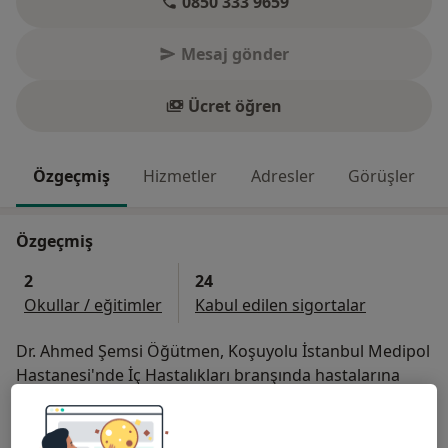
0850 333 9659
Mesaj gönder
Ücret öğren
Özgeçmiş
Hizmetler
Adresler
Görüşler
Özgeçmiş
2
24
Okullar / eğitimler
Kabul edilen sigortalar
Dr. Ahmed Şemsi Öğütmen, Koşuyolu İstanbul Medipol
Hastanesi'nde İç Hastalıkları branşında hastalarına
sağlık hizmeti vermektedir.
Başlıca İlgi Alanları