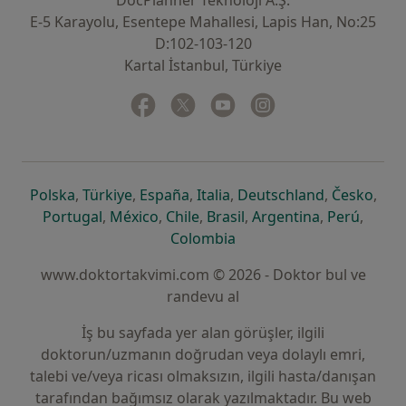
DocPlanner Teknoloji A.Ş.
E-5 Karayolu, Esentepe Mahallesi, Lapis Han, No:25
D:102-103-120
Kartal İstanbul, Türkiye
Facebook
yeni bir sekmede açılır
Twitter
yeni bir sekmede açılır
Youtube
yeni bir sekmede açılır
Instagram
yeni bir sekmede aç
yeni bir sekmede açılır
yeni bir sekmede açılır
yeni bir sekmede açılır
yeni bir sekmede açılır
yeni bir sek
yeni 
Polska
,
Türkiye
,
España
,
Italia
,
Deutschland
,
Česko
,
yeni bir sekmede açılır
yeni bir sekmede açılır
yeni bir sekmede açılır
yeni bir sekmede açılır
yeni bir sekm
yeni bi
Portugal
,
México
,
Chile
,
Brasil
,
Argentina
,
Perú
,
yeni bir sekmede açılır
Colombia
www.doktortakvimi.com © 2026 - Doktor bul ve
randevu al
İş bu sayfada yer alan görüşler, ilgili
doktorun/uzmanın doğrudan veya dolaylı emri,
talebi ve/veya ricası olmaksızın, ilgili hasta/danışan
tarafından bağımsız olarak yazılmaktadır. Bu web