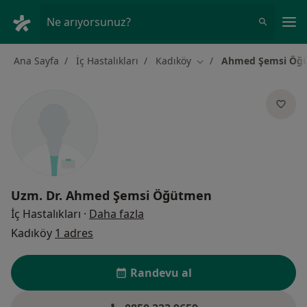
An
Ne arıyorsunuz?
Ana Sayfa
İç Hastalıkları
Kadıköy
Ahmed Şemsi Öğ
Şehir değiştir
Uzm. Dr.
Ahmed Şemsi Öğütmen
uzmanliklar hakkinda
İç Hastalıkları
·
Daha fazla
Kadıköy
1 adres
Randevu al