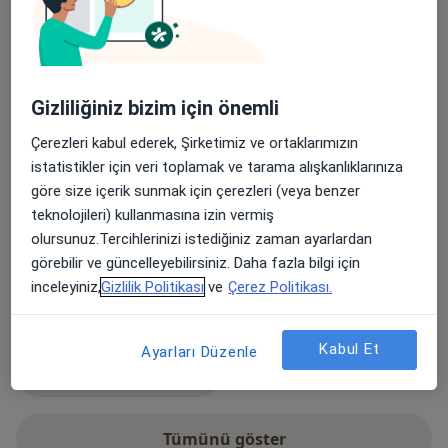
Diyabet (Şeker Hastalığı)
Yüksek Tansiyon (Hipertansiyon)
Anemi
a11y_sr_more_dise
Mide Hastalıkları
Tiroid Guatr
+5
Gizliliğiniz bizim için önemli
Konsültasyon türleri
Çerezleri kabul ederek, Şirketimiz ve ortaklarımızın
Yüz yüze
Konumları görüntüle (1)
istatistikler için veri toplamak ve tarama alışkanlıklarınıza
Fotoğraflar ve videolar
göre size içerik sunmak için çerezleri (veya benzer
teknolojileri) kullanmasına izin vermiş
olursunuz.Tercihlerinizi istediğiniz zaman ayarlardan
görebilir ve güncelleyebilirsiniz. Daha fazla bilgi için
inceleyiniz,
Gizlilik Politikası
ve
Çerez Politikası.
Kabul Et
Ayarları Düzenle
Galeriyi görüntüle (1)
Tümünü göster