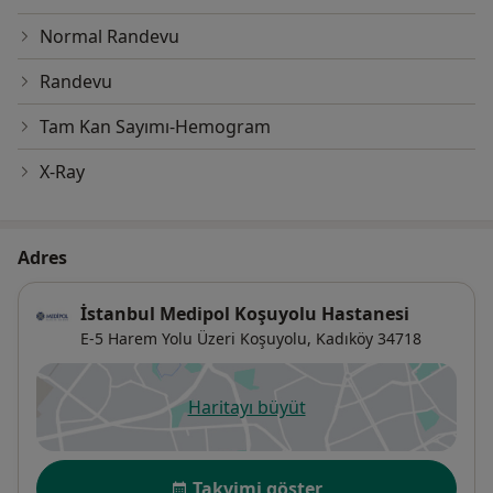
Normal Randevu
Randevu
Tam Kan Sayımı-Hemogram
X-Ray
Adres
İstanbul Medipol Koşuyolu Hastanesi
E-5 Harem Yolu Üzeri Koşuyolu,
Kadıköy
34718
Haritayı büyüt
yeni bir sekmede açılır
Uygunluk
Takvimi göster