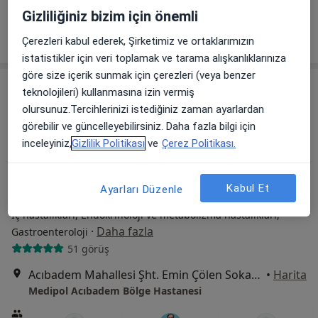
Bu kurumda online uygunluğu bulunan bir doktor veya uzman bulunamadı
Gizliliğiniz bizim için önemli
Profili Gör
Çerezleri kabul ederek, Şirketimiz ve ortaklarımızın
istatistikler için veri toplamak ve tarama alışkanlıklarınıza
göre size içerik sunmak için çerezleri (veya benzer
teknolojileri) kullanmasına izin vermiş
olursunuz.Tercihlerinizi istediğiniz zaman ayarlardan
görebilir ve güncelleyebilirsiniz. Daha fazla bilgi için
inceleyiniz,
Gizlilik Politikası
ve
Çerez Politikası.
Kabul Et
Ayarları Düzenle
Medipol Acıbadem Bölge Hastanesi
İç hastalıkları, Endokrinoloji ve metabolizma hastalıkları,
·
Daha fazla
Gastroenteroloji
51 görüş
Acıbadem Mahallesi Şht. Emin Çölen Sokağı No:4, Kadıköy
•
Harita
Medipol Acıbadem Bölge Hastanesi