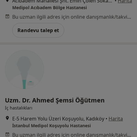
Acıbadem Mahallesi Şht. Emin Çölen Sokağı No:4, Kadıköy
•
Harita
Medipol Acıbadem Bölge Hastanesi
Bu uzman ilgili adres için online danışmanlık/takvim sunmuyor.
Randevu talep et
Uzm. Dr. Ahmed Şemsi Öğütmen
İç hastalıkları
E-5 Harem Yolu Üzeri Koşuyolu, Kadıköy
•
Harita
İstanbul Medipol Koşuyolu Hastanesi
Bu uzman ilgili adres için online danışmanlık/takvim sunmuyor.