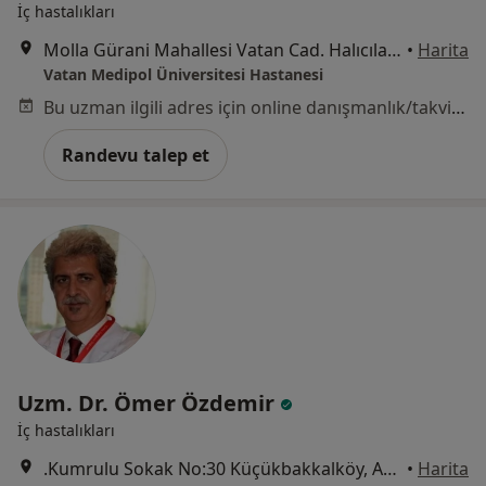
İç hastalıkları
Molla Gürani Mahallesi Vatan Cad. Halıcılar Köşkü Sk. No:11 Aksaray, Fatih
•
Harita
Vatan Medipol Üniversitesi Hastanesi
Bu uzman ilgili adres için online danışmanlık/takvim sunmuyor.
Randevu talep et
Uzm. Dr. Ömer Özdemir
İç hastalıkları
.Kumrulu Sokak No:30 Küçükbakkalköy, Ataşehir
•
Harita