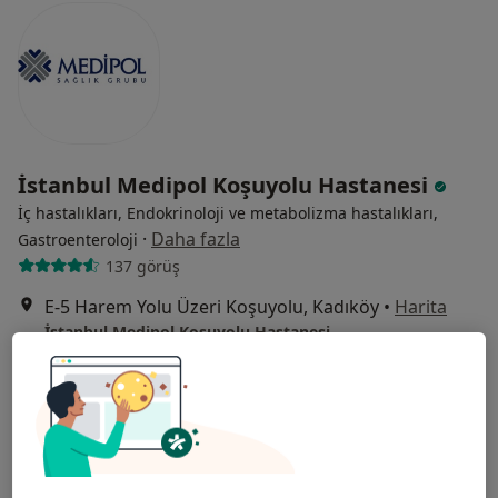
İstanbul Medipol Koşuyolu Hastanesi
İç hastalıkları, Endokrinoloji ve metabolizma hastalıkları,
·
Daha fazla
Gastroenteroloji
137 görüş
E-5 Harem Yolu Üzeri Koşuyolu, Kadıköy
•
Harita
İstanbul Medipol Koşuyolu Hastanesi
Prof. Dr. Murat
Uzm. Dr. Ahmed
Atmaca
Şemsi Öğütmen
İç hastalıkları
İç hastalıkları