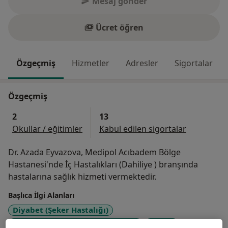
Mesaj gönder
Ücret öğren
Özgeçmiş
Hizmetler
Adresler
Sigortalar
Özgeçmiş
2
13
Okullar / eğitimler
Kabul edilen sigortalar
Dr. Azada Eyvazova, Medipol Acıbadem Bölge
Hastanesi'nde İç Hastalıkları (Dahiliye ) branşında
hastalarına sağlık hizmeti vermektedir.
Başlıca İlgi Alanları
Diyabet (Şeker Hastalığı)
Yüksek Tansiyon (Hipertansiyon)
Anemi