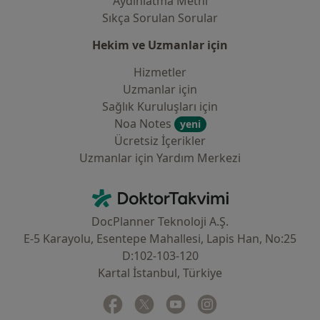
Aydınlatma Metni
Sıkça Sorulan Sorular
Hekim ve Uzmanlar için
Hizmetler
Uzmanlar için
Sağlık Kuruluşları için
Noa Notes
yeni
Ücretsiz İçerikler
Uzmanlar için Yardım Merkezi
İletişim
DoktorTakvimi - Ana Sayfa
DocPlanner Teknoloji A.Ş.
E-5 Karayolu, Esentepe Mahallesi, Lapis Han, No:25
D:102-103-120
Kartal İstanbul, Türkiye
Facebook
yeni bir sekmede açılır
Twitter
yeni bir sekmede açılır
Youtube
yeni bir sekmede açılır
Instagram
yeni bir sekmede aç