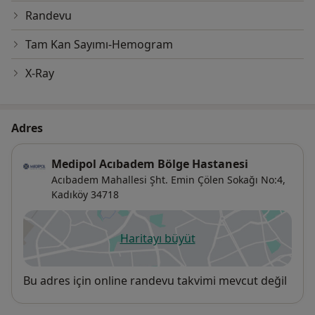
Randevu
Tam Kan Sayımı-Hemogram
X-Ray
Adres
Medipol Acıbadem Bölge Hastanesi
Acıbadem Mahallesi Şht. Emin Çölen Sokağı No:4,
Kadıköy
34718
Haritayı büyüt
yeni bir sekmede açılır
Uygunluk
Bu adres için online randevu takvimi mevcut değil