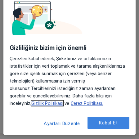
a11y_sr_more_dise
Mide Hastalıkları
Tiroid Guatr
+5
Konsültasyon türleri
Yüz yüze
Konumları görüntüle (1)
Fotoğraflar ve videolar
Gizliliğiniz bizim için önemli
Çerezleri kabul ederek, Şirketimiz ve ortaklarımızın
istatistikler için veri toplamak ve tarama alışkanlıklarınıza
göre size içerik sunmak için çerezleri (veya benzer
teknolojileri) kullanmasına izin vermiş
olursunuz.Tercihlerinizi istediğiniz zaman ayarlardan
görebilir ve güncelleyebilirsiniz. Daha fazla bilgi için
Galeriyi görüntüle (1)
inceleyiniz,
Gizlilik Politikası
ve
Çerez Politikası.
Tümünü göster
deneyim hakkında
Kabul Et
Ayarları Düzenle