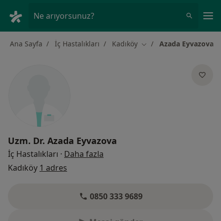
An
Ne arıyorsunuz?
Ana Sayfa
İç Hastalıkları
Kadıköy
Azada Eyvazova
Şehir değiştir
Uzm. Dr.
Azada Eyvazova
uzmanliklar hakkinda
İç Hastalıkları
·
Daha fazla
Kadıköy
1 adres
0850 333 9689