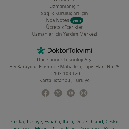
Uzmanlar için
Sağlık Kuruluşları için
Noa Notes
yeni
Ücretsiz İçerikler
Uzmanlar için Yardım Merkezi
İletişim
DoktorTakvimi - Ana Sayfa
DocPlanner Teknoloji A.Ş.
E-5 Karayolu, Esentepe Mahallesi, Lapis Han, No:25
D:102-103-120
Kartal İstanbul, Türkiye
Facebook
yeni bir sekmede açılır
Twitter
yeni bir sekmede açılır
Youtube
yeni bir sekmede açılır
Instagram
yeni bir sekmede aç
yeni bir sekmede açılır
yeni bir sekmede açılır
yeni bir sekmede açılır
yeni bir sekmede açılır
yeni bir sek
yeni 
Polska
,
Türkiye
,
España
,
Italia
,
Deutschland
,
Česko
,
yeni bir sekmede açılır
yeni bir sekmede açılır
yeni bir sekmede açılır
yeni bir sekmede açılır
yeni bir sekm
yeni bi
Portugal
,
México
,
Chile
,
Brasil
,
Argentina
,
Perú
,