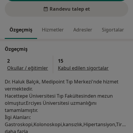
Randevu talep et
Özgeçmiş
Hizmetler
Adresler
Sigortalar
Özgeçmiş
2
15
Okullar / eğitimler
Kabul edilen sigortalar
Dr. Haluk Balçık, Medipoint Tıp Merkezi'nde hizmet
vermektedir.
Hacettepe Üniversitesi Tıp Fakültesinden mezun
olmuştur.Erciyes Üniversitesi uzmanlığını
tamamlamıştır.
İlgi Alanları:
Gastroskopi,Kolonoskopi,kansızlık,Hipertansiyon,Tiroi
Hakkımda
d hastalıkları,Diabet ve metabolizma,hormonal
daha fazla