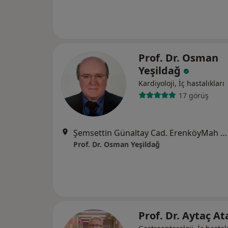
Prof. Dr. Osman
Yeşildağ
Kardiyoloji, İç hastalıkları
17 görüş
Şemsettin Günaltay Cad. ErenköyMah No: 189/6 Tüccarbaşı Durağı , Güven Apt. Kat:1, İstanbul
Prof. Dr. Osman Yeşildağ
Prof. Dr. Aytaç 