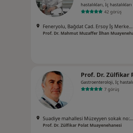
hastalıkları, İç hastalıkları
42 görüş
Feneryolu, Bağdat Cad. Ersoy İş Merkezi, No:53-59, A Blok, Kat:2 Daire:6, İstanbul
Prof. Dr. Mahmut Muzaffer İlhan Muayeneh
Prof. Dr. Zülfikar
Gastroenteroloji, İç hastalı
7 görüş
Suadiye mahallesi Müzeyyen sokak no:2 k:1 Kaya Plaza\Longevity Cli
Prof. Dr. Zülfikar Polat Muayenehanesi