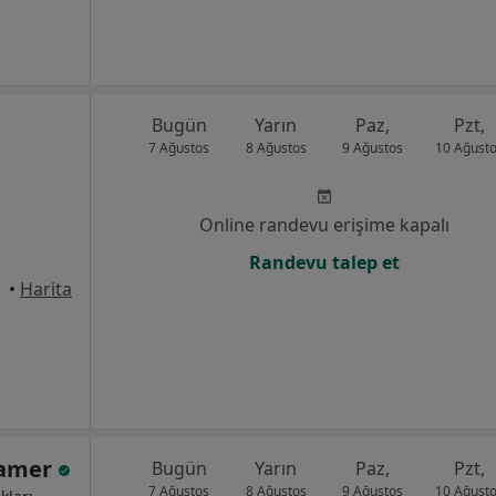
Bugün
Yarın
Paz,
Pzt,
7 Ağustos
8 Ağustos
9 Ağustos
10 Ağust
Online randevu erişime kapalı
Randevu talep et
•
Harita
Atamer
Bugün
Yarın
Paz,
Pzt,
7 Ağustos
8 Ağustos
9 Ağustos
10 Ağust