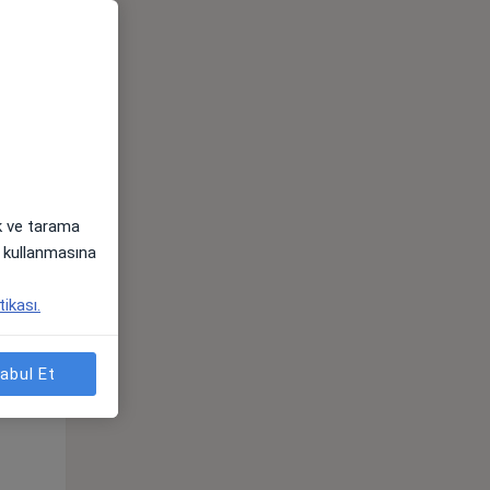
Sal,
Çar,
Per,
os
11 Ağustos
12 Ağustos
13 Ağustos
ak ve tarama
i) kullanmasına
tikası.
Sal,
Çar,
Per,
abul Et
os
11 Ağustos
12 Ağustos
13 Ağustos