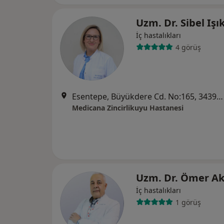
Uzm. Dr. Sibel Işı
İç hastalıkları
4 görüş
Esentepe, Büyükdere Cd. No:165, 34394 Şişli/İstanbul, İstanbul
Medicana Zincirlikuyu Hastanesi
Uzm. Dr. Ömer A
İç hastalıkları
1 görüş