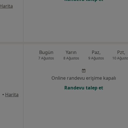
Harita
Bugün
Yarın
Paz,
Pzt,
7 Ağustos
8 Ağustos
9 Ağustos
10 Ağust
Online randevu erişime kapalı
Randevu talep et
•
Harita