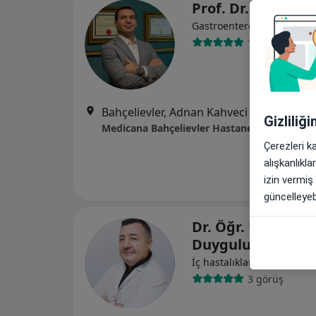
Prof. Dr. Turan Ç
Gastroenteroloji, İç hastalı
12 görüş
Bahçelievler, Adnan Kahveci Blv. No:2, 34180, İst
Gizliliğ
Medicana Bahçelievler Hastanesi
Çerezleri k
alışkanlıkl
izin vermiş
güncelleyebi
Dr. Öğr. Üyesi Ce
Duygulu
İç hastalıkları
3 görüş