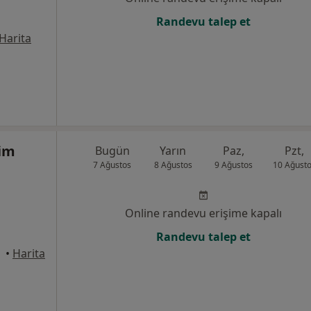
Randevu talep et
Harita
şim
Bugün
Yarın
Paz,
Pzt,
7 Ağustos
8 Ağustos
9 Ağustos
10 Ağust
Online randevu erişime kapalı
Randevu talep et
•
Harita