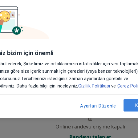
alhan
Bugün
Yarın
Paz,
Pzt,
7 Ağustos
8 Ağustos
9 Ağustos
10 Ağust
kları
Online randevu erişime kapalı
Randevu talep et
anbul
•
Harita
iniz bizim için önemli
abul ederek, Şirketimiz ve ortaklarımızın istatistikler için veri toplam
arınıza göre size içerik sunmak için çerezleri (veya benzer teknolojiler
 olursunuz.Tercihlerinizi istediğiniz zaman ayarlardan görebilir ve
lirsiniz. Daha fazla bilgi için inceleyiniz,
Gizlilik Politikası
ve
Çerez Poli
ngiz
Bugün
Yarın
Paz,
Pzt,
K
7 Ağustos
8 Ağustos
9 Ağustos
10 Ağust
Ayarları Düzenle
Online randevu erişime kapalı
Randevu talep et