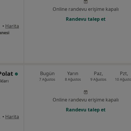
Online randevu erişime kapalı
Randevu talep et
•
Harita
anesi
 Polat
Bugün
Yarın
Paz,
Pzt,
7 Ağustos
8 Ağustos
9 Ağustos
10 Ağust
kları
Online randevu erişime kapalı
Randevu talep et
nic, Üsküdar
•
Harita