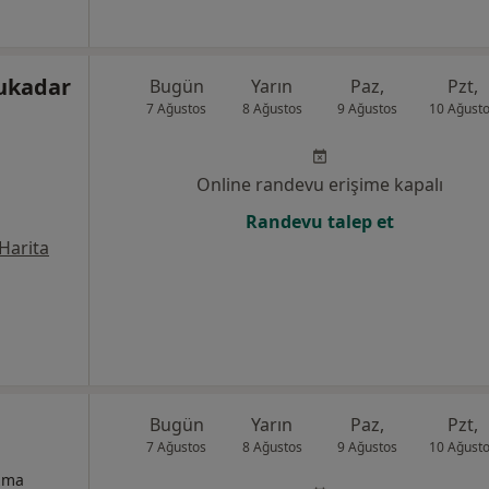
ukadar
Bugün
Yarın
Paz,
Pzt,
7 Ağustos
8 Ağustos
9 Ağustos
10 Ağust
Online randevu erişime kapalı
Randevu talep et
Harita
Bugün
Yarın
Paz,
Pzt,
7 Ağustos
8 Ağustos
9 Ağustos
10 Ağust
izma