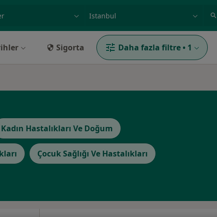
ilgi alanı ve hastalık, isim
örnek: İstanbul
ihler
Sigorta
Daha fazla filtre
•
1
Kadın Hastalıkları Ve Doğum
kları
Çocuk Sağlığı Ve Hastalıkları