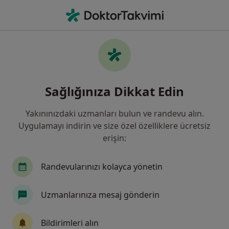
An
Guatr Yumrulu • Istanbul
Filters
• 1
Sigorta
Harita
Guatr (yumrulu), İstanbul
Sağlığınıza Dikkat Edin
Yakınınızdaki uzmanları bulun ve randevu alın.
Hangi uzmanlığı aramıştınız?
Uygulamayı indirin ve size özel özelliklere ücretsiz
Genel Cerrahi
Kulak Burun Boğaz
İç Hast
erişin:
Randevularınızı kolayca yönetin
Uzmanlarınıza mesaj gönderin
Bildirimleri alın