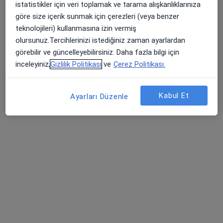
istatistikler için veri toplamak ve tarama alışkanlıklarınıza
Altunizade Mahallesi Yurtcan Sokak No:1, Üsküdar
•
Harita
göre size içerik sunmak için çerezleri (veya benzer
Acıbadem Altunizade Hastanesi
teknolojileri) kullanmasına izin vermiş
Bu uzman ilgili adres için online danışmanlık/takvim sunmuyor.
olursunuz.Tercihlerinizi istediğiniz zaman ayarlardan
görebilir ve güncelleyebilirsiniz. Daha fazla bilgi için
Randevu talep et
inceleyiniz,
Gizlilik Politikası
ve
Çerez Politikası.
Kabul Et
Ayarları Düzenle
Prof. Dr. Metin Kement
Genel cerrahi, Cerrahi onkoloji
35 görüş
Fevzi Çakmak Mahallesi Cemal Gürsel Caddesi No:9, İstanbul
•
Harita