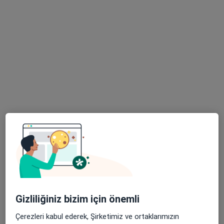
55 görüş
Bahçelievler Mahallesi Adnan Menderes Bulvarı No:31, Pendik
•
Harita
Pendik Medipol Üniversitesi Hastanesi
Bu uzman ilgili adres için online danışmanlık/takvim sunmuyor.
Randevu talep et
Doç. Dr. Mehmet Köstek
Gizliliğiniz bizim için önemli
Genel cerrahi
20 görüş
Çerezleri kabul ederek, Şirketimiz ve ortaklarımızın