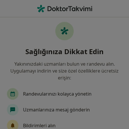
An
Guatr Yumrulu • Kadıköy İstanbul, Türkiye
Filters
• 1
Sigorta
Harita
Guatr (yumrulu), Kadıköy
Sağlığınıza Dikkat Edin
Yakınınızdaki uzmanları bulun ve randevu alın.
Hangi uzmanlığı aramıştınız?
Uygulamayı indirin ve size özel özelliklere ücretsiz
Kulak Burun Boğaz
Genel Cerrahi
İç Hast
erişin:
Randevularınızı kolayca yönetin
Uzmanlarınıza mesaj gönderin
Bildirimleri alın