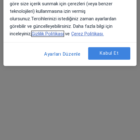
göre size içerik sunmak için çerezleri (veya benzer
Feneryolu, Bağdat Cad. Ersoy İş Merkezi, No:53-59, A Blok, Kat:2 Daire:6, İstanbul
•
Harita
teknolojileri) kullanmasına izin vermiş
Prof. Dr. Mahmut Muzaffer İlhan Muayenehanesi
olursunuz.Tercihlerinizi istediğiniz zaman ayarlardan
Bu uzman ilgili adres için online danışmanlık/takvim sunmuyor.
görebilir ve güncelleyebilirsiniz. Daha fazla bilgi için
inceleyiniz,
Gizlilik Politikası
ve
Çerez Politikası.
Randevu talep et
Kabul Et
Ayarları Düzenle
Op. Dr. Esin Kaplan
Genel cerrahi
1 görüş
AYAR PLAZA, Kozyatağı, Hüseyin Çelik Sokak No:3, İstanbul
•
Harita