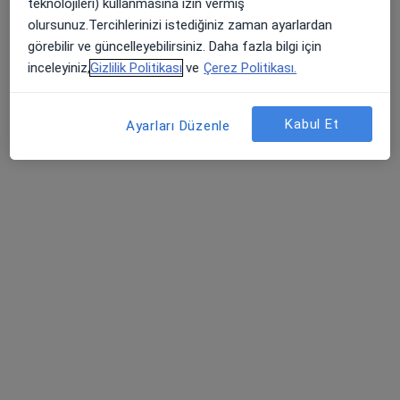
teknolojileri) kullanmasına izin vermiş
olursunuz.Tercihlerinizi istediğiniz zaman ayarlardan
görebilir ve güncelleyebilirsiniz. Daha fazla bilgi için
inceleyiniz,
Gizlilik Politikası
ve
Çerez Politikası.
Kabul Et
Ayarları Düzenle
Uzm. Dr. Elif Ulusoy Demir
İç hastalıkları
15 görüş
Kayışdağı Mahallesi Raci Caddesi No:1, Ataşehir
•
Harita
Medikal Park Ataşehir
Bu uzman ilgili adres için online danışmanlık/takvim sunmuyor.
Randevu talep et