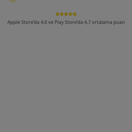
Altayçeşme Mah. Varna Sok.No:16, İstanbul
•
Harita
Maltepe Ersoy Hastanesi
Bu uzman ilgili adres için online danışmanlık/takvim sunmuyor.
Apple Store’da 4,6 ve Play Store’da 4,7 ortalama puan
Randevu talep et
Uzm. Dr. Ebru Hacer İnan
İç hastalıkları
Altayçeşme Mah. Varna Sok.No:16, İstanbul
•
Harita
Maltepe Ersoy Hastanesi
Bu uzman ilgili adres için online danışmanlık/takvim sunmuyor.