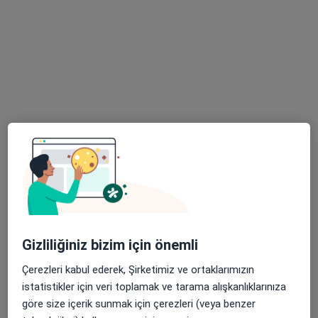
Uzm. Dr. Zeynep Ertürk
İç hastalıkları, Romatoloji
17 görüş
Bulgurlu Mahallesi Alemdağ Caddesi No:100, Üsküdar
•
Harita
Medipol Üniversitesi Çamlıca Hastanesi
Bu uzman ilgili adres için online danışmanlık/takvim sunmuyor.
Gizliliğiniz bizim için önemli
Çerezleri kabul ederek, Şirketimiz ve ortaklarımızın
Randevu talep et
istatistikler için veri toplamak ve tarama alışkanlıklarınıza
göre size içerik sunmak için çerezleri (veya benzer