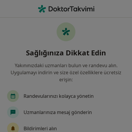
An
İç Hastalıkları • Istanbul
Filters
Sigorta:
Türkiye Sigorta
İstanbul bölgesinde Türkiye Sigorta kabul
Sağlığınıza Dikkat Edin
eden İç Hastalıkları Uzmanları
Yakınınızdaki uzmanları bulun ve randevu alın.
Uygulamayı indirin ve size özel özelliklere ücretsiz
erişin:
Randevularınızı kolayca yönetin
Uzmanlarınıza mesaj gönderin
Uzm. Dr. Enver Eroğlu
İç hastalıkları
Bildirimleri alın