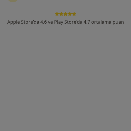
.Kumrulu Sokak No:30 Küçükbakkalköy, Ataşehir
•
Harita
Memorial Ataşehir Hastanesi
Bu uzman ilgili adres için online danışmanlık/takvim sunmuyor.
Apple Store’da 4,6 ve Play Store’da 4,7 ortalama puan
Randevu talep et
Prof. Dr. Aydın Ünal
İç hastalıkları, Nefroloji
1 görüş
Tem Avrupa Otoyolu Göztepe Çıkışı No: 1Bağcılar, İstanbul
•
Harita
Bağcılar Medipol Mega Üniversite Hastanesi