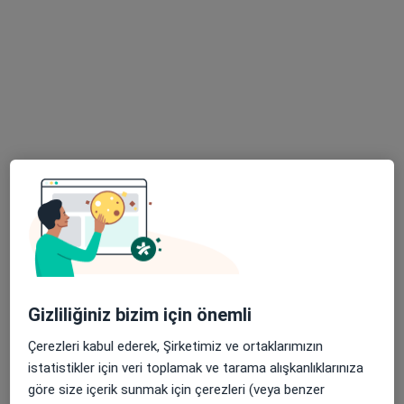
Randevu talep et
Uzm. Dr. Elif Ulusoy Demir
İç hastalıkları
15 görüş
Kayışdağı Mahallesi Raci Caddesi No:1, Ataşehir
•
Harita
Medikal Park Ataşehir
Gizliliğiniz bizim için önemli
Bu uzman ilgili adres için online danışmanlık/takvim sunmuyor.
Çerezleri kabul ederek, Şirketimiz ve ortaklarımızın
istatistikler için veri toplamak ve tarama alışkanlıklarınıza
Randevu talep et
göre size içerik sunmak için çerezleri (veya benzer