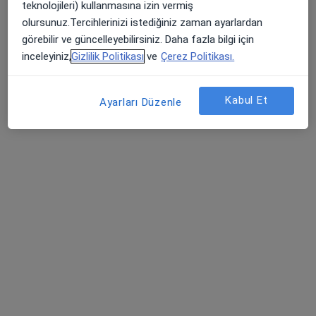
teknolojileri) kullanmasına izin vermiş
olursunuz.Tercihlerinizi istediğiniz zaman ayarlardan
görebilir ve güncelleyebilirsiniz. Daha fazla bilgi için
inceleyiniz,
Gizlilik Politikası
ve
Çerez Politikası.
Kabul Et
Ayarları Düzenle
Uzm. Dr. Ebru Hacer İnan
İç hastalıkları
Altayçeşme Mah. Varna Sok.No:16, İstanbul
•
Harita
Maltepe Ersoy Hastanesi
Bu uzman ilgili adres için online danışmanlık/takvim sunmuyor.
Randevu talep et