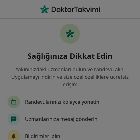
An
İç Hastalıkları • Istanbul
Filters
Sigorta:
Unico Sigorta
İstanbul bölgesinde Unico Sigorta kabul
Sağlığınıza Dikkat Edin
eden İç Hastalıkları Uzmanları
Yakınınızdaki uzmanları bulun ve randevu alın.
Uygulamayı indirin ve size özel özelliklere ücretsiz
erişin:
Randevularınızı kolayca yönetin
Uzmanlarınıza mesaj gönderin
Uzm. Dr. Ömer Özdemir
İç hastalıkları
Bildirimleri alın