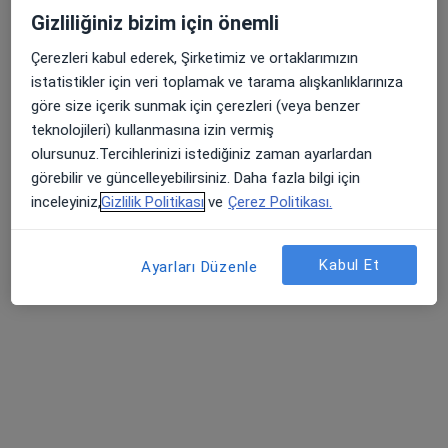
Bu uzman ilgili adres için online danışmanlık/takvim sunmuyor.
Gizliliğiniz bizim için önemli
Randevu talep et
Çerezleri kabul ederek, Şirketimiz ve ortaklarımızın
istatistikler için veri toplamak ve tarama alışkanlıklarınıza
göre size içerik sunmak için çerezleri (veya benzer
teknolojileri) kullanmasına izin vermiş
olursunuz.Tercihlerinizi istediğiniz zaman ayarlardan
görebilir ve güncelleyebilirsiniz. Daha fazla bilgi için
inceleyiniz,
Gizlilik Politikası
ve
Çerez Politikası.
Kabul Et
Ayarları Düzenle
Prof. Dr. Celalettin Camcı
İç hastalıkları, Tıbbi onkoloji
6 görüş
Atakent Mahallesi 4. Caddesi No:36, Küçükçekmece
•
Harita
Bht Clinic İstanbul Tema Hastanesi
Bu uzman ilgili adres için online danışmanlık/takvim sunmuyor.