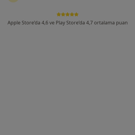
Adnan Kahveci Mah. Alemdağ Cad. No:2/1 Centro İş merkezi A Blok K:3 No:21 Beylikdüzü, İstanbul
•
Harita
GASTRO EXPERT CLINIC
Bu uzman ilgili adres için online danışmanlık/takvim sunmuyor.
Apple Store’da 4,6 ve Play Store’da 4,7 ortalama puan
Randevu talep et
Uygun olan doktor/uzmanlar
Bu doktor/uzmanlar Büyükçekmece, Istanbul
aramanıza yakın bölgelerde bulunuyor.