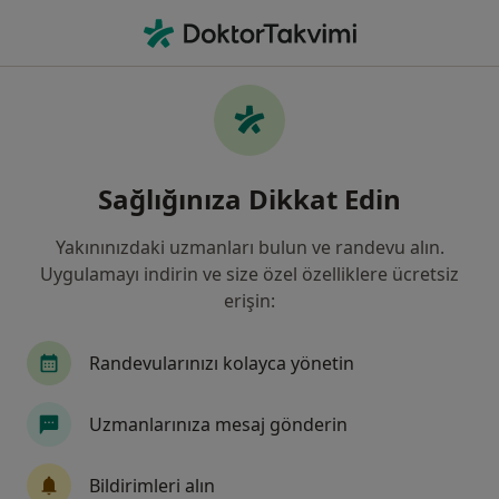
An
İç Hastalıkları • Büyükçekmece, Istanbul
Filters
Sigorta
Harita
İç Hastalıkları, Büyükçekmece, İstanbul
Sağlığınıza Dikkat Edin
Yakınınızdaki uzmanları bulun ve randevu alın.
Uygulamayı indirin ve size özel özelliklere ücretsiz
erişin:
Randevularınızı kolayca yönetin
Dr. Öğr. Üyesi Enver Akbaş
Uzmanlarınıza mesaj gönderin
İç hastalıkları, Gastroenteroloji
59 görüş
Bildirimleri alın