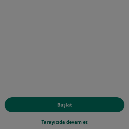
Hasan Baştürk Muayenehanesi
Bu uzman ilgili adres için online danışmanlık/takvim sunmuyor.
Randevu talep et
Uzm. Dr. Şadi Şinik
İç hastalıkları
Başlat
5 görüş
Adres 1
Adres 2
Tarayıcıda devam et