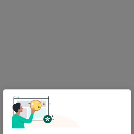
Atlas Üniversitesi Hastanesi
Bu uzman ilgili adres için online danışmanlık/takvim sunmuyor.
Randevu talep et
Doç. Dr. Ahmed Cihad Genç
İç hastalıkları
16 görüş
Başakşehir Mahallesi Mimar Kemalettin Bulvarı No:16-A, İstanbul
•
Harita
Ahmed Cihad Genç Muayenehanesi