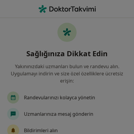
An
Ne arıyorsunuz?
Ana Sayfa
Çocuk Cerrahisi
Bornova
Ali Tekin
Şehir değiştir
Sağlığınıza Dikkat Edin
Yakınınızdaki uzmanları bulun ve randevu alın.
Uygulamayı indirin ve size özel özelliklere ücretsiz
erişin:
Doç. Dr.
Ali Tekin
uzmanliklar hakkinda
Çocuk Cerrahisi
·
Daha fazla
Randevularınızı kolayca yönetin
Bornova
1 adres
12 görüş
Uzmanlarınıza mesaj gönderin
Randevu al
Bildirimleri alın