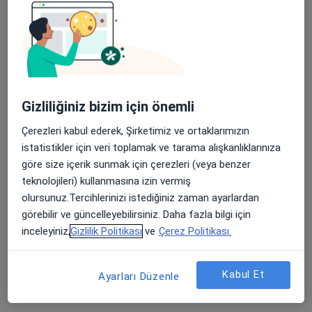
Dikiş
Elektron Işınlı Bilgisayarlı Tomografi
Enjeksiyon Im
Enjeksiyon Iv
Gizliliğiniz bizim için önemli
Hemaferez
Çerezleri kabul ederek, Şirketimiz ve ortaklarımızın
istatistikler için veri toplamak ve tarama alışkanlıklarınıza
Hipospadias (Yarım Sünnet) Ameliyatı
göre size içerik sunmak için çerezleri (veya benzer
teknolojileri) kullanmasına izin vermiş
Jackson Pratt Dren
olursunuz.Tercihlerinizi istediğiniz zaman ayarlardan
Karaciğer Kisti
görebilir ve güncelleyebilirsiniz. Daha fazla bilgi için
inceleyiniz,
Gizlilik Politikası
ve
Çerez Politikası.
Kasık Fıtığı Cerrahisi
Laparoskopik Apendektomi
Kabul Et
Ayarları Düzenle
Laparoskopik Kolesistektomi