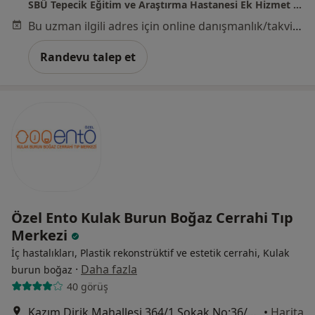
SBÜ Tepecik Eğitim ve Araştırma Hastanesi Ek Hizmet Binası
Bu uzman ilgili adres için online danışmanlık/takvim sunmuyor.
Randevu talep et
Özel Ento Kulak Burun Boğaz Cerrahi Tıp
Merkezi
İç hastalıkları, Plastik rekonstrüktif ve estetik cerrahi, Kulak
·
Daha fazla
burun boğaz
40 görüş
Kazım Dirik Mahallesi 364/1 Sokak No:36/A, Bornova
•
Harita