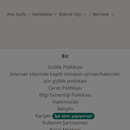
Ana Sayfa
Hastalıklar
Böbrek Taşı
Bornova
Şehir değiştir
Şehir deği
Biz
Gizlilik Politikası
İnternet sitesinde kayıtlı olmayan uzman/hekimler
i̇çin gizlilik politikası
Çerez Politikası
Bilgi Güvenliği Politikası
Hakkımızda
İletişim
Kariyer
İşe alım yapıyoruz!
Kullanım Şartnamesi
Basın Merkezi