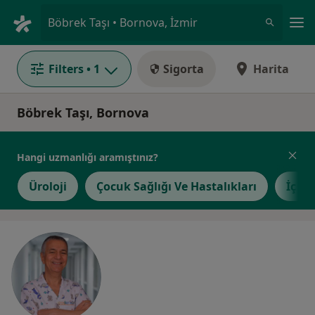
An
Böbrek Taşı • Bornova, İzmir
Filters
• 1
Sigorta
Harita
Böbrek Taşı, Bornova
Hangi uzmanlığı aramıştınız?
Üroloji
Çocuk Sağlığı Ve Hastalıkları
İç Ha