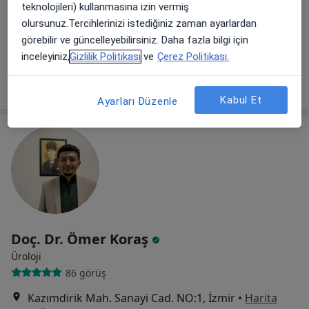
teknolojileri) kullanmasına izin vermiş
Kazımdirik Mah. No 9 Ege Üniversitesi, Bornova
•
Harita
olursunuz.Tercihlerinizi istediğiniz zaman ayarlardan
Ege Üniversitesi Tıp Fakültesi Hastanesi
görebilir ve güncelleyebilirsiniz. Daha fazla bilgi için
Bu uzman ilgili adres için online danışmanlık/takvim sunmuyor.
inceleyiniz,
Gizlilik Politikası
ve
Çerez Politikası.
Randevu talep et
Kabul Et
Ayarları Düzenle
Doç. Dr. Ömer Koraş
Üroloji
86 görüş
Kazımdirik Mah. Sanayi Cad. NO:1, İzmir
•
Harita