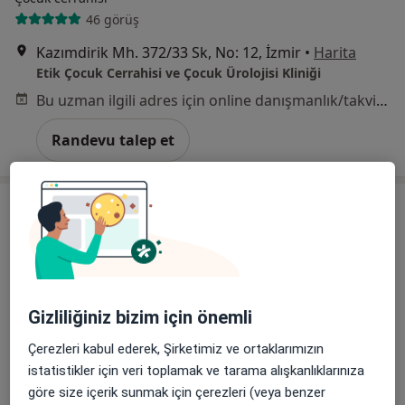
46 görüş
Kazımdirik Mh. 372/33 Sk, No: 12, İzmir
•
Harita
Etik Çocuk Cerrahisi ve Çocuk Ürolojisi Kliniği
Bu uzman ilgili adres için online danışmanlık/takvim sunmuyor.
Randevu talep et
Gizliliğiniz bizim için önemli
Doç. Dr. Ali Tekin
Çerezleri kabul ederek, Şirketimiz ve ortaklarımızın
Çocuk cerrahisi, Çocuk ürolojisi
istatistikler için veri toplamak ve tarama alışkanlıklarınıza
12 görüş
göre size içerik sunmak için çerezleri (veya benzer