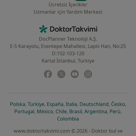
Ücretsiz İçerikler
Uzmanlar için Yardım Merkezi
İletişim
DoktorTakvimi - Ana Sayfa
DocPlanner Teknoloji A.Ş.
E-5 Karayolu, Esentepe Mahallesi, Lapis Han, No:25
D:102-103-120
Kartal İstanbul, Türkiye
Facebook
yeni bir sekmede açılır
Twitter
yeni bir sekmede açılır
Youtube
yeni bir sekmede açılır
Instagram
yeni bir sekmede aç
yeni bir sekmede açılır
yeni bir sekmede açılır
yeni bir sekmede açılır
yeni bir sekmede açılır
yeni bir sek
yeni 
Polska
,
Türkiye
,
España
,
Italia
,
Deutschland
,
Česko
,
yeni bir sekmede açılır
yeni bir sekmede açılır
yeni bir sekmede açılır
yeni bir sekmede açılır
yeni bir sekm
yeni bi
Portugal
,
México
,
Chile
,
Brasil
,
Argentina
,
Perú
,
yeni bir sekmede açılır
Colombia
www.doktortakvimi.com © 2026 - Doktor bul ve