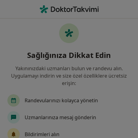
An
Anesteziyoloji Ve Reanimasyon • Sivas, Sivas
Filters
Sigorta:
Groupama Sigorta
Sivas bölgesinde Groupama Sigorta kabul
Sağlığınıza Dikkat Edin
eden Anesteziyoloji Ve Reanimasyon
Uzmanlar
Yakınınızdaki uzmanları bulun ve randevu alın.
Uygulamayı indirin ve size özel özelliklere ücretsiz
erişin:
Randevularınızı kolayca yönetin
Uzmanlarınıza mesaj gönderin
Medicana Sivas Hastanesi
Bildirimleri alın
Anesteziyoloji ve reanimasyon, İç hastalıkları, Gastroenteroloji