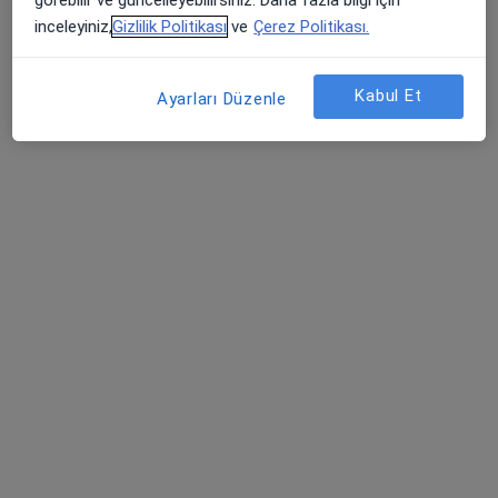
Şehit, Kızılırmak, M. Fethi Akyüz Cd. No: 8Merkez/Sivas, Sivas
•
Harita
inceleyiniz,
Gizlilik Politikası
ve
Çerez Politikası.
Medicana Sivas Hastanesi
Bu uzman ilgili adres için online danışmanlık/takvim sunmuyor.
Kabul Et
Ayarları Düzenle
Randevu talep et
Uzm. Dr. Hasan Örgen
Anesteziyoloji ve reanimasyon
1 görüş
Şehit, Kızılırmak, M. Fethi Akyüz Cd. No: 8Merkez/Sivas, Sivas
•
Harita
Medicana Sivas Hastanesi