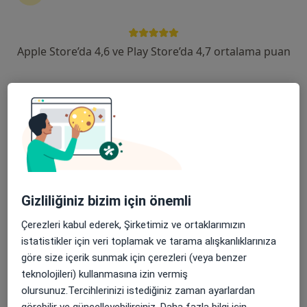
·
Daha fazla
119 görüş
Şehit, Kızılırmak, M. Fethi Akyüz Cd. No: 8Merkez/Sivas, Sivas
•
Harita
Apple Store’da 4,6 ve Play Store’da 4,7 ortalama puan
Medicana Sivas Hastanesi
Bu kurumda online uygunluğu bulunan bir doktor veya uzman bulunamadı
Profili Gör
Gizliliğiniz bizim için önemli
Çerezleri kabul ederek, Şirketimiz ve ortaklarımızın
istatistikler için veri toplamak ve tarama alışkanlıklarınıza
göre size içerik sunmak için çerezleri (veya benzer
Uzm. Dr. Koray Ak
teknolojileri) kullanmasına izin vermiş
Anesteziyoloji ve reanimasyon
olursunuz.Tercihlerinizi istediğiniz zaman ayarlardan
görebilir ve güncelleyebilirsiniz. Daha fazla bilgi için