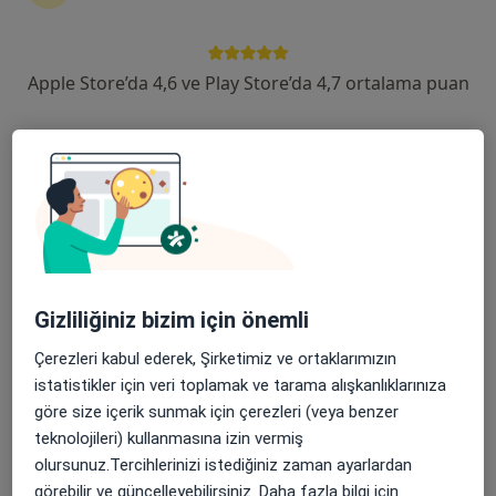
119 görüş
Şehit, Kızılırmak, M. Fethi Akyüz Cd. No: 8Merkez/Sivas, Sivas
•
Harita
Apple Store’da 4,6 ve Play Store’da 4,7 ortalama puan
Medicana Sivas Hastanesi
Bu kurumda online uygunluğu bulunan bir doktor veya uzman bulunamadı
Profili Gör
Gizliliğiniz bizim için önemli
Çerezleri kabul ederek, Şirketimiz ve ortaklarımızın
istatistikler için veri toplamak ve tarama alışkanlıklarınıza
Uzm. Dr. Koray Ak
göre size içerik sunmak için çerezleri (veya benzer
teknolojileri) kullanmasına izin vermiş
Anesteziyoloji ve reanimasyon
olursunuz.Tercihlerinizi istediğiniz zaman ayarlardan
Şehit, Kızılırmak, M. Fethi Akyüz Cd. No: 8Merkez/Sivas, Sivas
•
Harita
görebilir ve güncelleyebilirsiniz. Daha fazla bilgi için