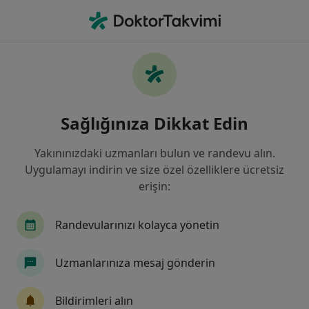
An
Anesteziyoloji Ve Reanimasyon • Sivas, Sivas
Filters
Sigorta:
Güneş Sigorta
Sivas bölgesinde Güneş Sigorta kabul eden
Sağlığınıza Dikkat Edin
Anesteziyoloji Ve Reanimasyon Uzmanlar
Yakınınızdaki uzmanları bulun ve randevu alın.
Uygulamayı indirin ve size özel özelliklere ücretsiz
erişin:
Randevularınızı kolayca yönetin
Uzmanlarınıza mesaj gönderin
Medicana Sivas Hastanesi
Anesteziyoloji ve reanimasyon, İç hastalıkları, Gastroenteroloji
Bildirimleri alın
·
Daha fazla