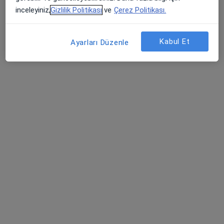
Medicana Sivas Hastanesi
inceleyiniz,
Gizlilik Politikası
ve
Çerez Politikası.
Bu uzman ilgili adres için online danışmanlık/takvim sunmuyor.
Kabul Et
Randevu talep et
Ayarları Düzenle
Uzm. Dr. Hasan Örgen
Anesteziyoloji ve reanimasyon
1 görüş
Şehit, Kızılırmak, M. Fethi Akyüz Cd. No: 8Merkez/Sivas, Sivas
•
Harita
Medicana Sivas Hastanesi