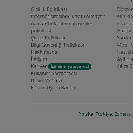
Gizlilik Politikası
Doktor
İnternet sitesinde kayıtlı olmayan
Klinikl
uzman/hekimler i̇çin gizlilik
Hizmet
politikası
Hastali
Çerez Politikası
Yardım
Bilgi Güvenliği Politikası
Mobil 
Hakkımızda
Hastala
İletişim
Aydınl
Kariyer
Sıkça S
İşe alım yapıyoruz!
Kullanım Şartnamesi
Basın Merkezi
Etik ve Uyum Kanalı
yeni bir sekmede a
yeni bir 
y
Polska
,
Türkiye
,
España
,