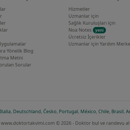
lar
Hizmetler
er
Uzmanlar için
ler
Sağlık Kuruluşları için
klar
Noa Notes
yeni
Ücretsiz İçerikler
Uygulamalar
Uzmanlar için Yardım Merke
ra Yönelik Blog
atma Metni
orulan Sorular
çılır
sekmede açılır
eni bir sekmede açılır
yeni bir sekmede açılır
yeni bir sekmede açılır
yeni bir sekmede açılır
yeni bir sekmede açılır
yeni bir sekmede
yeni bir s
yen
Italia
,
Deutschland
,
Česko
,
Portugal
,
México
,
Chile
,
Brasil
,
A
www.doktortakvimi.com © 2026 - Doktor bul ve randevu al