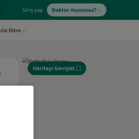
Giriş yap
Doktor musunuz?
la filtre
Pzt,
Sal,
Çar,
Haritayı Genişlet
s
10 Ağustos
11 Ağustos
12 Ağustos