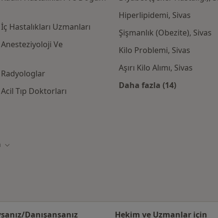
Hiperlipidemi, Sivas
İç Hastalıkları Uzmanları
Şişmanlık (Obezite), Sivas
Anesteziyoloji Ve
Kilo Problemi, Sivas
Aşırı Kilo Alımı, Sivas
 Radyologlar
Daha fazla (14)
cil Tıp Doktorları
Kategoride daha f
gorta kabul eden diğer doktorlar
a
Şehir değiştir
sanız/Danışansanız
Hekim ve Uzmanlar için