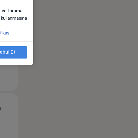
ak ve tarama
Pzt,
Sal,
Çar,
i) kullanmasına
s
10 Ağustos
11 Ağustos
12 Ağustos
tikası.
abul Et
Pzt,
Sal,
Çar,
s
10 Ağustos
11 Ağustos
12 Ağustos