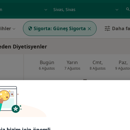
ilgi alanı ve hastalık, isim
örnek: İstanbul
ihler
Sigorta:
Güneş Sigorta
Daha faz
eden Diyetisyenler
Bugün
Yarın
Cmt,
Paz,
6 Ağustos
7 Ağustos
8 Ağustos
9 Ağusto
zla
Online randevu erişime kapalı
Profili Gör
8Merkez/Sivas, Sivas
•
Harita
iniz bizim için önemli