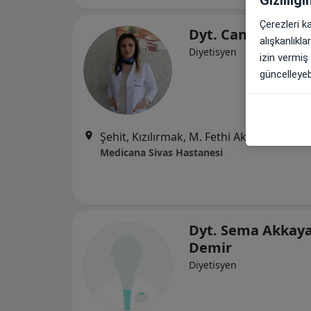
Çerezleri k
Dyt. Cansu Arsla
alışkanlıkl
Diyetisyen
izin vermiş
güncelleyebi
Şehit, Kızılırmak, M. Fethi Akyüz Cd. No: 
Medicana Sivas Hastanesi
Dyt. Sema Akkay
Demir
Diyetisyen