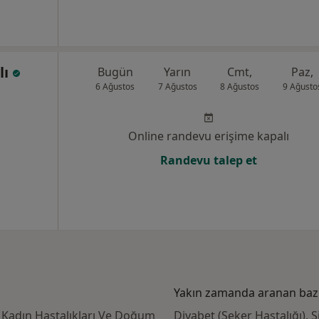
lı
Bugün
Yarın
Cmt,
Paz,
6 Ağustos
7 Ağustos
8 Ağustos
9 Ağusto
Online randevu erişime kapalı
Randevu talep et
Yakın zamanda aranan bazı 
 Kadın Hastalıkları Ve Doğum
Diyabet (Şeker Hastalığı), S