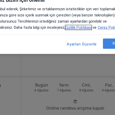
abul ederek, Şirketimiz ve ortaklarımızın istatistikler için veri toplam
n
Bugün
Yarın
Cmt,
Paz,
arınıza göre size içerik sunmak için çerezleri (veya benzer teknolojiler
6 Ağustos
7 Ağustos
8 Ağustos
9 Ağusto
 olursunuz.Tercihlerinizi istediğiniz zaman ayarlardan görebilir ve
lirsiniz. Daha fazla bilgi için inceleyiniz,
Gizlilik Politikası
ve
Çerez Poli
Online randevu erişime kapalı
K
Randevu talep et
Ayarları Düzenle
8Merkez/Sivas, Sivas
•
Harita
a
Bugün
Yarın
Cmt,
Paz,
6 Ağustos
7 Ağustos
8 Ağustos
9 Ağusto
Online randevu erişime kapalı