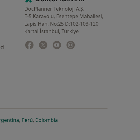
DocPlanner Teknoloji A.Ş.
E-5 Karayolu, Esentepe Mahallesi,
Lapis Han, No:25 D:102-103-120
Kartal İstanbul, Türkiye
Facebook
yeni bir sekmede açılır
Twitter
yeni bir sekmede açılır
Youtube
yeni bir sekmede açılır
Instagram
yeni bir sekmede açılır
zi
 açılır
ekmede açılır
i bir sekmede açılır
yeni bir sekmede açılır
yeni bir sekmede açılır
yeni bir sekmede açılır
rgentina
,
Perú
,
Colombia