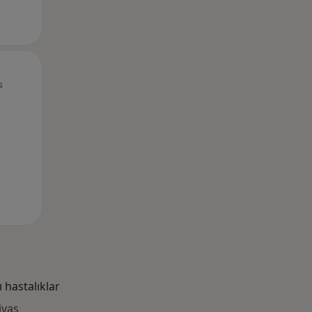
Pzt,
Sal,
Çar,
s
10 Ağustos
11 Ağustos
12 Ağustos
hastalıklar
ivas