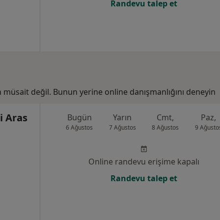
Randevu talep et
n müsait değil. Bunun yerine online danışmanlığını deneyin
i Aras
Bugün
Yarın
Cmt,
Paz,
6 Ağustos
7 Ağustos
8 Ağustos
9 Ağusto
Online randevu erişime kapalı
Randevu talep et