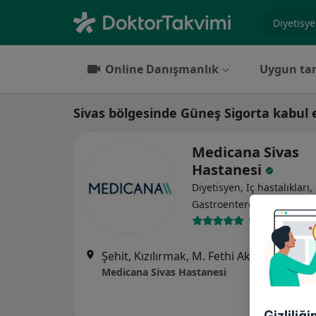
Uzmanlık, 
Online Danışmanlık
Uygun tar
Sivas bölgesinde Güneş Sigorta kabul 
Medicana Sivas
Hastanesi
Diyetisyen, İç hastalıkları,
·
Daha fa
Gastroenteroloji
119 görüş
Şehit, Kızılırmak, M. Fethi Akyüz Cd. No: 
Medicana Sivas Hastanesi
Gizliliğ