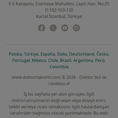
E-5 Karayolu, Esentepe Mahallesi, Lapis Han, No:25
D:102-103-120
Kartal İstanbul, Türkiye
Facebook
yeni bir sekmede açılır
Twitter
yeni bir sekmede açılır
Youtube
yeni bir sekmede açılır
Instagram
yeni bir sekmede aç
yeni bir sekmede açılır
yeni bir sekmede açılır
yeni bir sekmede açılır
yeni bir sekmede açılır
yeni bir sek
yeni 
Polska
,
Türkiye
,
España
,
Italia
,
Deutschland
,
Česko
,
yeni bir sekmede açılır
yeni bir sekmede açılır
yeni bir sekmede açılır
yeni bir sekmede açılır
yeni bir sekm
yeni bi
Portugal
,
México
,
Chile
,
Brasil
,
Argentina
,
Perú
,
yeni bir sekmede açılır
Colombia
www.doktortakvimi.com © 2026 - Doktor bul ve
randevu al
İş bu sayfada yer alan görüşler, ilgili
doktorun/uzmanın doğrudan veya dolaylı emri,
talebi ve/veya ricası olmaksızın, ilgili hasta/danışan
tarafından bağımsız olarak yazılmaktadır. Bu web