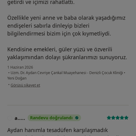
getirdi ve içimizi rahatlattı.
Özellikle yeni anne ve baba olarak yaşadığımız
endişeleri sabırla dinleyip bizleri
bilgilendirmesi bizim için çok kıymetliydi.
Kendisine emekleri, güler yüzü ve özverili
yaklaşımından dolayı şükranlarımızı sunuyoruz.
1 Haziran 2026
•
Uzm. Dr. Aydan Cevriye Çankal Muayehanesi - Denizli Çocuk Kliniği
•
Yeni Doğan
kullanıcının görüşüne göre ta....
•
Görüşü şikayet et
a.....
Randevu doğrulandı
A
Aydan hanımla tesadüfen karşılaşmadık