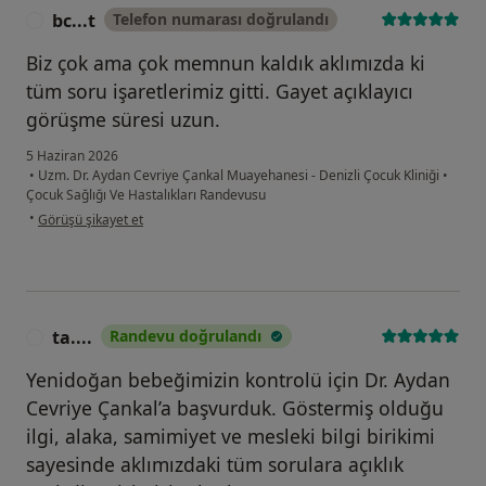
bc...t
Telefon numarası doğrulandı
B
Biz çok ama çok memnun kaldık aklımızda ki
tüm soru işaretlerimiz gitti. Gayet açıklayıcı
görüşme süresi uzun.
5 Haziran 2026
•
Uzm. Dr. Aydan Cevriye Çankal Muayehanesi - Denizli Çocuk Kliniği
•
Çocuk Sağlığı Ve Hastalıkları Randevusu
kullanıcının görüşüne göre bc...t
•
Görüşü şikayet et
ta....
Randevu doğrulandı
T
Yenidoğan bebeğimizin kontrolü için Dr. Aydan
Cevriye Çankal’a başvurduk. Göstermiş olduğu
ilgi, alaka, samimiyet ve mesleki bilgi birikimi
sayesinde aklımızdaki tüm sorulara açıklık