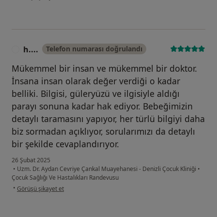
h....
Telefon numarası doğrulandı
H
Mükemmel bir insan ve mükemmel bir doktor.
İnsana insan olarak değer verdiği o kadar
belliki. Bilgisi, güleryüzü ve ilgisiyle aldığı
parayı sonuna kadar hak ediyor. Bebeğimizin
detaylı taramasını yapıyor, her türlü bilgiyi daha
biz sormadan açıklıyor, sorularımızı da detaylı
bir şekilde cevaplandırıyor.
26 Şubat 2025
•
Uzm. Dr. Aydan Cevriye Çankal Muayehanesi - Denizli Çocuk Kliniği
•
Çocuk Sağlığı Ve Hastalıkları Randevusu
kullanıcının görüşüne göre h....
•
Görüşü şikayet et