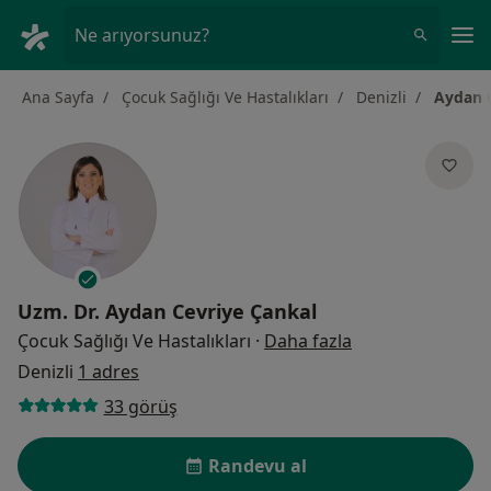
An
Ne arıyorsunuz?
Ana Sayfa
Çocuk Sağlığı Ve Hastalıkları
Denizli
Aydan 
Uzm. Dr.
Aydan Cevriye Çankal
uzmanliklar hak
Çocuk Sağlığı Ve Hastalıkları
·
Daha fazla
Denizli
1 adres
33 görüş
Randevu al