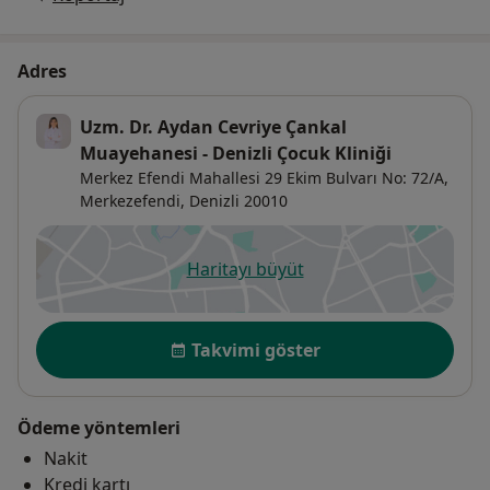
Adres
Uzm. Dr. Aydan Cevriye Çankal
Muayehanesi - Denizli Çocuk Kliniği
Merkez Efendi Mahallesi 29 Ekim Bulvarı No: 72/A,
Merkezefendi
,
Denizli
20010
Haritayı büyüt
yeni bir sekmede açılır
Uygunluk
Takvimi göster
Ödeme yöntemleri
Nakit
Kredi kartı