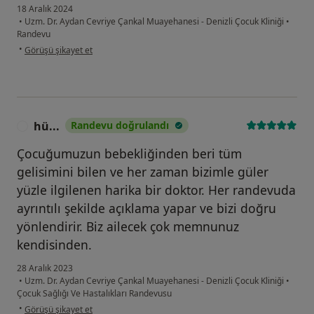
18 Aralık 2024
•
Uzm. Dr. Aydan Cevriye Çankal Muayehanesi - Denizli Çocuk Kliniği
•
Randevu
kullanıcının görüşüne göre de....
•
Görüşü şikayet et
hü...
Randevu doğrulandı
H
Çocuğumuzun bebekliğinden beri tüm
gelisimini bilen ve her zaman bizimle güler
yüzle ilgilenen harika bir doktor. Her randevuda
ayrıntılı şekilde açıklama yapar ve bizi doğru
yönlendirir. Biz ailecek çok memnunuz
kendisinden.
28 Aralık 2023
•
Uzm. Dr. Aydan Cevriye Çankal Muayehanesi - Denizli Çocuk Kliniği
•
Çocuk Sağlığı Ve Hastalıkları Randevusu
kullanıcının görüşüne göre hü...
•
Görüşü şikayet et