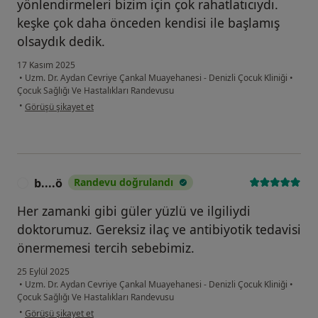
yönlendirmeleri bizim için çok rahatlatıcıydı.
keşke çok daha önceden kendisi ile başlamış
olsaydık dedik.
17 Kasım 2025
•
Uzm. Dr. Aydan Cevriye Çankal Muayehanesi - Denizli Çocuk Kliniği
•
Çocuk Sağlığı Ve Hastalıkları Randevusu
kullanıcının görüşüne göre se...ş
•
Görüşü şikayet et
b....ö
Randevu doğrulandı
B
Her zamanki gibi güler yüzlü ve ilgiliydi
doktorumuz. Gereksiz ilaç ve antibiyotik tedavisi
önermemesi tercih sebebimiz.
25 Eylül 2025
•
Uzm. Dr. Aydan Cevriye Çankal Muayehanesi - Denizli Çocuk Kliniği
•
Çocuk Sağlığı Ve Hastalıkları Randevusu
kullanıcının görüşüne göre b....ö
•
Görüşü şikayet et