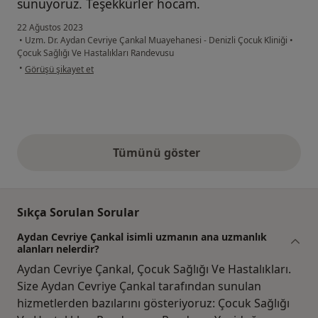
sunuyoruz. Teşekkürler hocam.
22 Ağustos 2023
•
Uzm. Dr. Aydan Cevriye Çankal Muayehanesi - Denizli Çocuk Kliniği
•
Çocuk Sağlığı Ve Hastalıkları Randevusu
kullanıcının görüşüne göre mu...ı
•
Görüşü şikayet et
Tümünü göster
yukarıdaki görüşler
Sıkça Sorulan Sorular
Aydan Cevriye Çankal isimli uzmanın ana uzmanlık
alanları nelerdir?
Aydan Cevriye Çankal, Çocuk Sağlığı Ve Hastalıkları.
Size Aydan Cevriye Çankal tarafından sunulan
hizmetlerden bazılarını gösteriyoruz: Çocuk Sağlığı