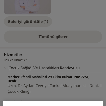
Galeriyi görüntüle (1)
Tümünü göster
deneyim hakkında
Hizmetler
Başlıca Hizmetler
Çocuk Sağlığı Ve Hastalıkları Randevusu
Merkez Efendi Mahallesi 29 Ekim Bulvarı No: 72/A,
Denizli
Uzm. Dr. Aydan Cevriye Çankal Muayehanesi - Denizli
Çocuk Kliniği
Diğer Hizmetler