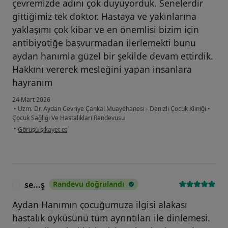
çevremizde adını çok duyuyorduk. Senelerdir
gittiğimiz tek doktor. Hastaya ve yakınlarına
yaklaşımı çok kibar ve en önemlisi bizim için
antibiyotiğe başvurmadan ilerlemekti bunu
aydan hanımla güzel bir şekilde devam ettirdik.
Hakkını vererek mesleğini yapan insanlara
hayranım
24 Mart 2026
•
Uzm. Dr. Aydan Cevriye Çankal Muayehanesi - Denizli Çocuk Kliniği
•
Çocuk Sağlığı Ve Hastalıkları Randevusu
kullanıcının görüşüne göre a.....
•
Görüşü şikayet et
se...ş
Randevu doğrulandı
S
Aydan Hanımın çocuğumuza ilgisi alakası
hastalık öyküsünü tüm ayrıntıları ile dinlemesi.