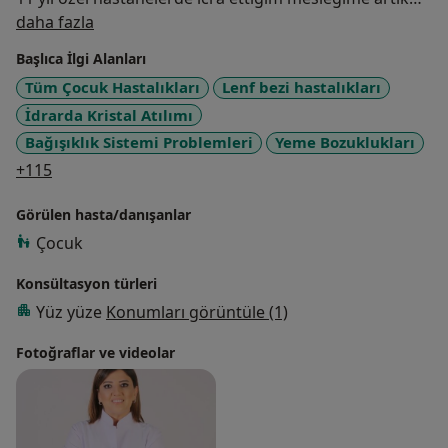
Hakkımda
kendi özel muayenehanemde devam ediyorum.
daha fazla
Başlıca İlgi Alanları
Tüm Çocuk Hastalıkları
Lenf bezi hastalıkları
İdrarda Kristal Atılımı
Bağışıklık Sistemi Problemleri
Yeme Bozuklukları
a11y_sr_more_diseases
+115
Görülen hasta/danışanlar
Çocuk
Konsültasyon türleri
Yüz yüze
Konumları görüntüle (1)
Fotoğraflar ve videolar