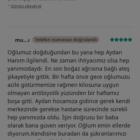
kullanıcının görüşüne göre h ...k
•
Görüşü şikayet et
mu...ı
Telefon numarası doğrulandı
M
Oğlumuz doğduğundan bu yana hep Aydan
Hanım ilgilendi. Ne zaman ihtiyacımız olsa hep
yanımızdaydı. En son boğaz ağrısına bağlı ateş
şikayetiyle gittik. Bir hafta önce gece oğlumuzu
acile götürmemize rağmen kilosuna uygun
olmayan antibiyotik yüzünden bir haftamız
boşa gitti. Aydan hocamıza gidince gerek kendi
merkezinde gerekse hastane sürecinde sürekli
hep yanımızda oldu. İşin doğrusu bir baba
olarak bana güven veriyor. Oğlum emin ellerde
diyorum.Kendisine buradan da şükranlarımızı