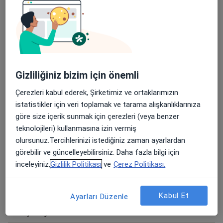
Apgar Skoru
Astım
Aşı Takibi
Aşı takvimi
Gizliliğiniz bizim için önemli
Bebek Takibi ve Aşılar
Çerezleri kabul ederek, Şirketimiz ve ortaklarımızın
istatistikler için veri toplamak ve tarama alışkanlıklarınıza
Boğaz İltihabı Testi (Hızlı Streptokok Bakteri Testi)
göre size içerik sunmak için çerezleri (veya benzer
teknolojileri) kullanmasına izin vermiş
Büyüme Takibi
olursunuz.Tercihlerinizi istediğiniz zaman ayarlardan
Crp(C-Reaktif Protein Testi)
görebilir ve güncelleyebilirsiniz. Daha fazla bilgi için
inceleyiniz,
Gizlilik Politikası
ve
Çerez Politikası.
Ek Gıdaya Geçiş
Emzirme Danışmanlığı
Kabul Et
Ayarları Düzenle
Enjeksiyon Im