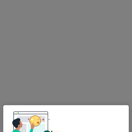
Özel Denizli Cerrahi Hastanesi
Bu uzman ilgili adres için online danışmanlık/takvim sunmuyor.
Randevu talep et
Uzm. Dr. Kazım Küçüktaşçı
Çocuk sağlığı ve hastalıkları
9 görüş
Merkez Efendi Mahallesi 29 Ekim Bulvarı No:102, Denizli
•
Harita
Denizli Özel Denipol Hastanesi