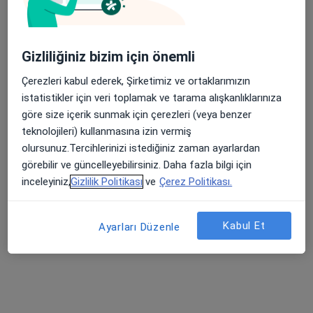
Bu uzman ilgili adres için online danışmanlık/takvim sunmuyor.
Randevu talep et
Gizliliğiniz bizim için önemli
Çerezleri kabul ederek, Şirketimiz ve ortaklarımızın
istatistikler için veri toplamak ve tarama alışkanlıklarınıza
göre size içerik sunmak için çerezleri (veya benzer
teknolojileri) kullanmasına izin vermiş
olursunuz.Tercihlerinizi istediğiniz zaman ayarlardan
görebilir ve güncelleyebilirsiniz. Daha fazla bilgi için
inceleyiniz,
Gizlilik Politikası
ve
Çerez Politikası.
Uzm. Dr. Salih Özcan
Çocuk sağlığı ve hastalıkları
Kabul Et
Ayarları Düzenle
3 görüş
Bağbaşı, Zeytinköy Mah Acıpayan Bulv, Antalya Yolu No:5, Denizli
•
Harita
Özel Denizli Cerrahi Hastanesi
Bu uzman ilgili adres için online danışmanlık/takvim sunmuyor.