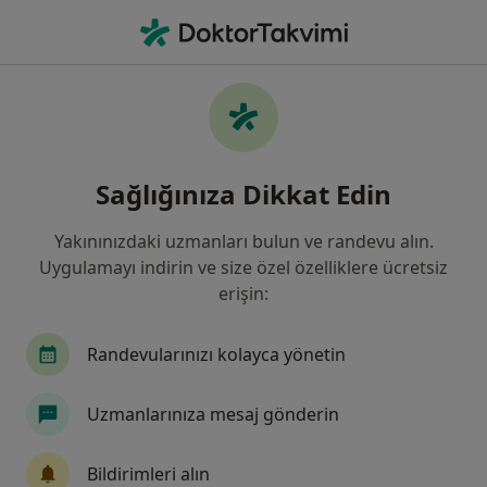
An
Çocuk Sağlığı Ve Hastalıkları • Denizli, Denizli, Türkiye
Filters
Sigorta:
Allianz Sigorta
Denizli bölgesinde Allianz Sigorta kabul
Sağlığınıza Dikkat Edin
eden Çocuk Sağlığı Ve Hastalıkları Doktorla
Yakınınızdaki uzmanları bulun ve randevu alın.
Uygulamayı indirin ve size özel özelliklere ücretsiz
erişin:
Randevularınızı kolayca yönetin
Uzmanlarınıza mesaj gönderin
Uzm. Dr. Hazal Tancer Elçi
Çocuk sağlığı ve hastalıkları
Bildirimleri alın
67 görüş