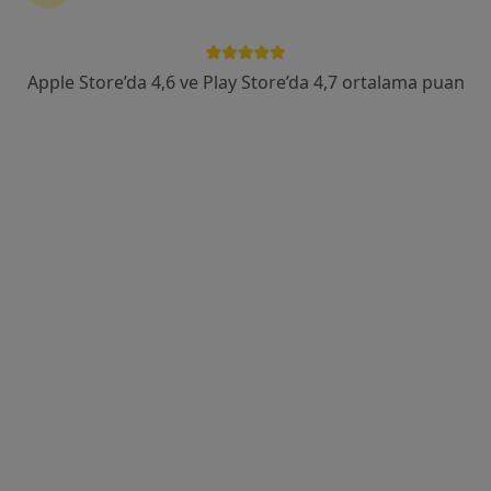
Servergazi Mahallesi Şehit Öğretmen Yusuf Batur Caddesi No:5/1 Koşuyolu File Market Üstü, Denizli
•
Harita
Uzm.Dr Hazal Tancer Elçi Muayehanesi
Apple Store’da 4,6 ve Play Store’da 4,7 ortalama puan
Bu uzman ilgili adres için online danışmanlık/takvim sunmuyor.
Randevu talep et
Uzm. Dr. Hasan Akşık
Çocuk sağlığı ve hastalıkları
13 görüş
Bağbaşı, Zeytinköy Mah Acıpayan Bulv, Antalya Yolu No:5, Denizli
•
Harita