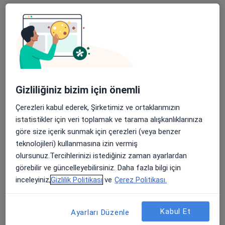
Başlıca İlgi Alanları
KOAH - Kronik Obstrüktif Akciğer Hastalığı
a11y
Pnömoni
Akciğer Kanseri
Astım
Bronşit
+5
Konsültasyon türleri
Yüz yüze
Konumları görüntüle (1)
Gizliliğiniz bizim için önemli
Fotoğraflar ve videolar
Çerezleri kabul ederek, Şirketimiz ve ortaklarımızın
istatistikler için veri toplamak ve tarama alışkanlıklarınıza
göre size içerik sunmak için çerezleri (veya benzer
teknolojileri) kullanmasına izin vermiş
olursunuz.Tercihlerinizi istediğiniz zaman ayarlardan
görebilir ve güncelleyebilirsiniz. Daha fazla bilgi için
inceleyiniz,
Gizlilik Politikası
ve
Çerez Politikası.
Galeriyi görüntüle (1)
Kabul Et
Ayarları Düzenle
Tümünü göster