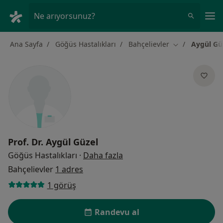
An
Ne arıyorsunuz?
Ana Sayfa
Göğüs Hastalıkları
Bahçelievler
Aygül Gü
Şehir değiştir
Prof. Dr.
Aygül Güzel
uzmanliklar hakkinda
Göğüs Hastalıkları
·
Daha fazla
Bahçelievler
1 adres
1 görüş
Randevu al