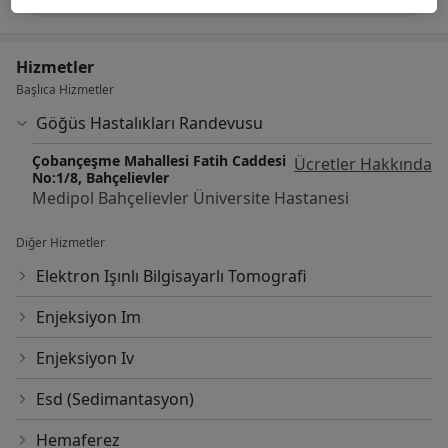
deneyim hakkında
Hizmetler
Başlıca Hizmetler
Göğüs Hastalıkları Randevusu
Çobançeşme Mahallesi Fatih Caddesi
Ücretler Hakkında
No:1/8, Bahçelievler
Medipol Bahçelievler Üniversite Hastanesi
Diğer Hizmetler
Elektron Işınlı Bilgisayarlı Tomografi
Enjeksiyon Im
Enjeksiyon Iv
Esd (Sedimantasyon)
Hemaferez