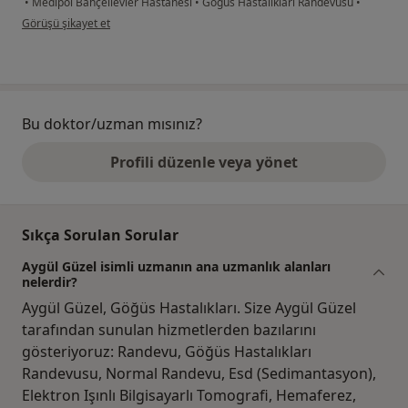
•
Medipol Bahçelievler Hastanesi
•
Göğüs Hastalıkları Randevusu
•
kullanıcının görüşüne göre ü.....
Görüşü şikayet et
Bu doktor/uzman mısınız?
Profili düzenle veya yönet
Sıkça Sorulan Sorular
Aygül Güzel isimli uzmanın ana uzmanlık alanları
nelerdir?
Aygül Güzel, Göğüs Hastalıkları. Size Aygül Güzel
tarafından sunulan hizmetlerden bazılarını
gösteriyoruz: Randevu, Göğüs Hastalıkları
Randevusu, Normal Randevu, Esd (Sedimantasyon),
Elektron Işınlı Bilgisayarlı Tomografi, Hemaferez,