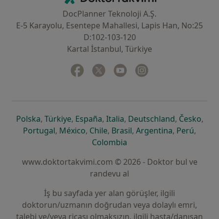
DocPlanner Teknoloji A.Ş.
E-5 Karayolu, Esentepe Mahallesi, Lapis Han, No:25
D:102-103-120
Kartal İstanbul, Türkiye
Facebook
yeni bir sekmede açılır
Twitter
yeni bir sekmede açılır
Youtube
yeni bir sekmede açılır
Instagram
yeni bir sekmede aç
yeni bir sekmede açılır
yeni bir sekmede açılır
yeni bir sekmede açılır
yeni bir sekmede açılır
yeni bir sek
yeni 
Polska
,
Türkiye
,
España
,
Italia
,
Deutschland
,
Česko
,
yeni bir sekmede açılır
yeni bir sekmede açılır
yeni bir sekmede açılır
yeni bir sekmede açılır
yeni bir sekm
yeni bi
Portugal
,
México
,
Chile
,
Brasil
,
Argentina
,
Perú
,
yeni bir sekmede açılır
Colombia
www.doktortakvimi.com © 2026 - Doktor bul ve
randevu al
İş bu sayfada yer alan görüşler, ilgili
doktorun/uzmanın doğrudan veya dolaylı emri,
talebi ve/veya ricası olmaksızın, ilgili hasta/danışan