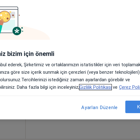
. Üyesi Tuba
Çiftçi
hastalıkları
amanıza yakın bölgelerde bulunuyor.
iniz bizim için önemli
abul ederek, Şirketimiz ve ortaklarımızın istatistikler için veri toplam
ındık
Bugün
Yarın
Paz,
Pzt,
arınıza göre size içerik sunmak için çerezleri (veya benzer teknolojiler
7 Ağustos
8 Ağustos
9 Ağustos
10 Ağust
 olursunuz.Tercihlerinizi istediğiniz zaman ayarlardan görebilir ve
lirsiniz. Daha fazla bilgi için inceleyiniz,
Gizlilik Politikası
ve
Çerez Poli
Online randevu erişime kapalı
K
Randevu talep et
Ayarları Düzenle
•
Harita