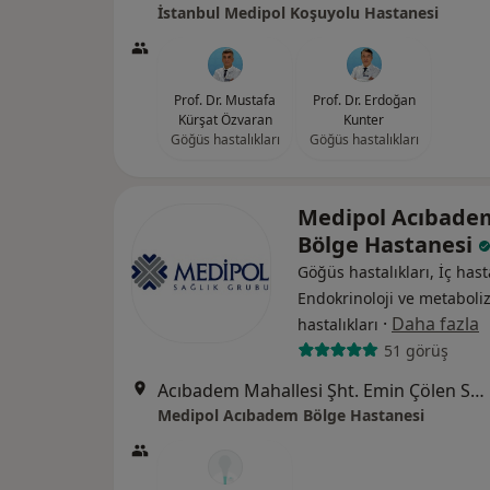
İstanbul Medipol Koşuyolu Hastanesi
Prof. Dr. Mustafa
Prof. Dr. Erdoğan
Kürşat Özvaran
Kunter
Göğüs hastalıkları
Göğüs hastalıkları
Medipol Acıbade
Bölge Hastanesi
Göğüs hastalıkları, İç hasta
Endokrinoloji ve metabol
·
Daha fazla
hastalıkları
51 görüş
Acıbadem Mahallesi Şht. Emin Çölen Sokağı No:4, Kadıköy
Medipol Acıbadem Bölge Hastanesi