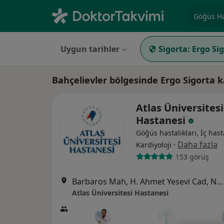
Uzmanlık, 
Uygun tarihler
Sigorta:
Ergo Si
Bahçelievler bölgesinde Ergo Sigorta k
Atlas Üniversitesi
Hastanesi
Göğüs hastalıkları, İç hasta
·
Daha fazla
Kardiyoloji
153 görüş
Barbaros Mah, H. Ahmet Yesevi Cad, No: 149 Güneşli - Bağcılar / İstanbul, Bağcılar
Atlas Üniversitesi Hastanesi