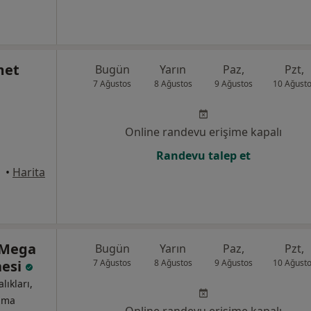
met
Bugün
Yarın
Paz,
Pzt,
7 Ağustos
8 Ağustos
9 Ağustos
10 Ağust
Online randevu erişime kapalı
Randevu talep et
anbul
•
Harita
 Mega
Bugün
Yarın
Paz,
Pzt,
nesi
7 Ağustos
8 Ağustos
9 Ağustos
10 Ağust
lıkları,
izma