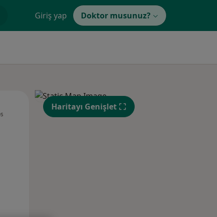
Giriş yap
Doktor musunuz?
Sal,
Çar,
Per,
Haritayı Genişlet
os
11 Ağustos
12 Ağustos
13 Ağustos