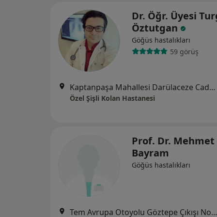
Dr. Öğr. Üyesi Tu
Öztutgan
Göğüs hastalıkları
59 görüş
Kaptanpaşa Mahallesi Darülaceze Caddesi No:14 Okmeydanı, İstanbul
Özel Şişli Kolan Hastanesi
Prof. Dr. Mehmet
Bayram
Göğüs hastalıkları
Tem Avrupa Otoyolu Göztepe Çıkışı No: 1Bağcılar, İst