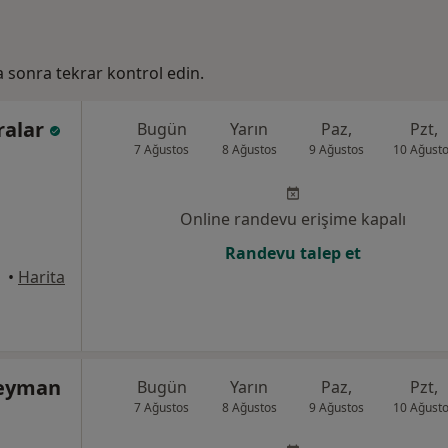
ha sonra tekrar kontrol edin.
ralar
Bugün
Yarın
Paz,
Pzt,
7 Ağustos
8 Ağustos
9 Ağustos
10 Ağust
Online randevu erişime kapalı
Randevu talep et
•
Harita
leyman
Bugün
Yarın
Paz,
Pzt,
7 Ağustos
8 Ağustos
9 Ağustos
10 Ağust