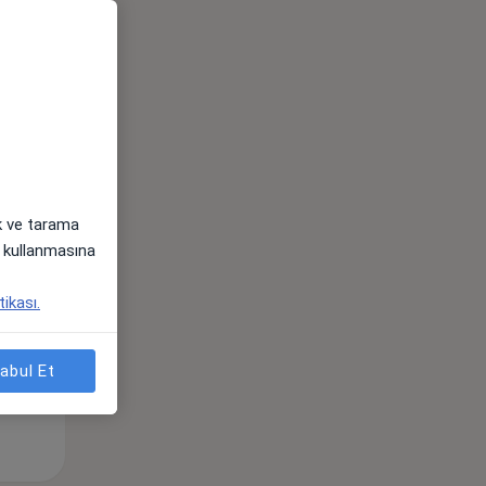
ak ve tarama
Sal,
Çar,
Per,
i) kullanmasına
os
11 Ağustos
12 Ağustos
13 Ağustos
tikası.
abul Et