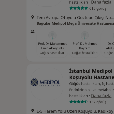
·
Daha fazla
hastalıkları
615 görüş
Tem Avrupa Otoyolu Göztepe Çıkışı No: 1Bağcılar, İst
Bağcılar Medipol Mega Üniversite Hastanesi
Prof. Dr. Muhammet
Prof. Dr. Mehmet
Dr. 
Emin Akkoyunlu
Bayram
Abdul
Göğüs hastalıkları
Göğüs hastalıkları
Göğüs 
İstanbul Medipol
Koşuyolu Hastan
Göğüs hastalıkları, İç hasta
Endokrinoloji ve metabol
·
Daha fazla
hastalıkları
137 görüş
E-5 Harem Yolu Üzeri Koşuyolu, Kadıköy