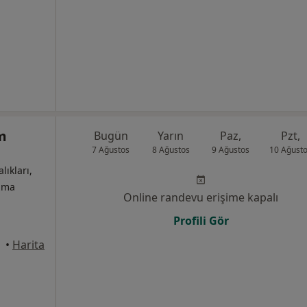
m
Bugün
Yarın
Paz,
Pzt,
7 Ağustos
8 Ağustos
9 Ağustos
10 Ağust
lıkları,
izma
Online randevu erişime kapalı
Profili Gör
•
Harita