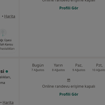
Online randevu erişime kapalı
Profili Gör
anbul
•
Harita
Öğr. Üyesi
lah Kansu
hastalıkları
Bugün
Yarın
Paz,
Pzt,
esi
7 Ağustos
8 Ağustos
9 Ağustos
10 Ağust
lıkları,
izma
Online randevu erişime kapalı
Profili Gör
•
Harita