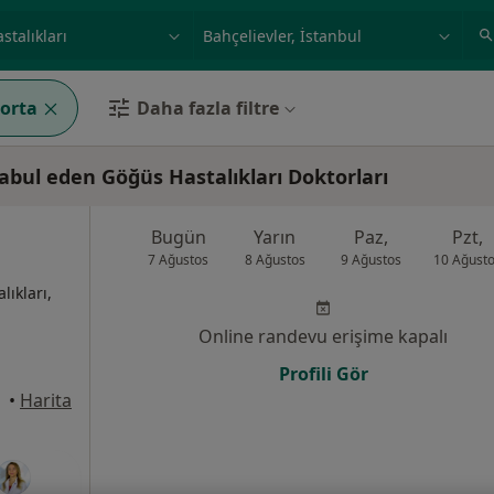
ilgi alanı ve hastalık, isim
örnek: İstanbul
gorta
Daha fazla filtre
abul eden Göğüs Hastalıkları Doktorları
Bugün
Yarın
Paz,
Pzt,
7 Ağustos
8 Ağustos
9 Ağustos
10 Ağust
lıkları,
Online randevu erişime kapalı
Profili Gör
•
Harita