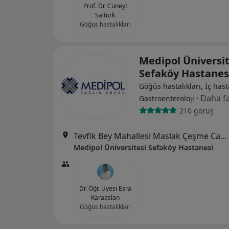
Prof. Dr. Cüneyt
Saltürk
Göğüs hastalıkları
Medipol Üniversit
Sefaköy Hastanes
Göğüs hastalıkları, İç hasta
·
Daha fa
Gastroenteroloji
210 görüş
Tevfik Bey Mahallesi Maslak Çeşme Caddesi No:30, Küçükçekmece
Medipol Üniversitesi Sefaköy Hastanesi
Dr. Öğr. Üyesi Esra
Karaaslan
Göğüs hastalıkları