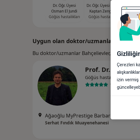
Dr. Öğr. Üyesi
Dr. Öğr. Üyesi Nimet
Dr. Öğr
Osman El Jundi
Kaptan Zengince
Göğüs hastalıkları
Göğüs hastalıkları
Göğüs 
Uygun olan doktor/uzmanlar
Bu doktor/uzmanlar Bahçelievler, İstanbul ar
Gizliliğ
Çerezleri k
Prof. Dr. Serhat F
alışkanlıkl
Göğüs hastalıkları
izin vermiş
141 görüş
güncelleyebi
Ağaoğlu MyPrestige Barbaros Mahallesi Sarkaç Sok No 1Kat 16 Daire 141 (Ülker Arena'nın yanı) Batı ATAŞEHİR, İstanbul
Serhat Fındık Muayenehanesi