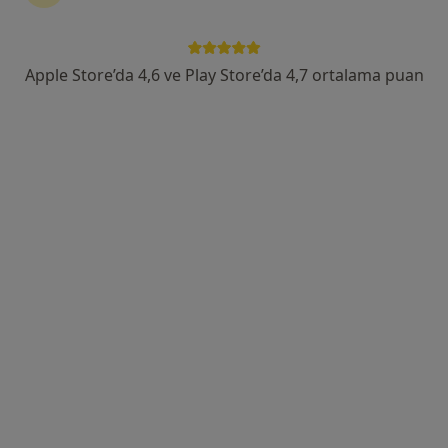
Barbaros Mah, H. Ahmet Yesevi Cad, No: 149 Güneşli - Bağcılar / İstanbul, Bağcılar
•
Harita
Atlas Üniversitesi Hastanesi
Apple Store’da 4,6 ve Play Store’da 4,7 ortalama puan
Doç. Dr. Hasan Anıl
Atalay
Üroloji
Bu kurumda online uygunluğu bulunan bir doktor veya uzman bulunamadı
Profili Gör
Uygun olan doktor/uzmanlar
Bu doktor/uzmanlar Bahçelievler, İstanbul aramanıza
yakın bölgelerde bulunuyor.