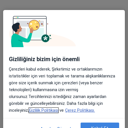
Op. Dr. Cem Kezer
Üroloji, Cerrahi onkoloji, Üreme endokrinolojisi ve i̇nfertilite
4 görüş
Gizliliğiniz bizim için önemli
Güneşli Mahallesi Fevzi Çakmak Caddesi No:72-74, Bağcılar
•
Harita
Çerezleri kabul ederek, Şirketimiz ve ortaklarımızın
Özel Güneşli Erdem Hastanesi
istatistikler için veri toplamak ve tarama alışkanlıklarınıza
Bu uzman ilgili adres için online danışmanlık/takvim sunmuyor.
göre size içerik sunmak için çerezleri (veya benzer
teknolojileri) kullanmasına izin vermiş
Randevu talep et
olursunuz.Tercihlerinizi istediğiniz zaman ayarlardan
görebilir ve güncelleyebilirsiniz. Daha fazla bilgi için
inceleyiniz,
Gizlilik Politikası
ve
Çerez Politikası.