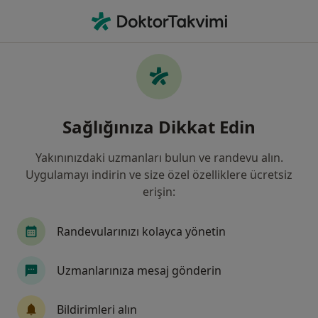
An
Üroloji • Bahçelievler, İstanbul
Filters
Sigorta:
Ergo Sigorta
Bahçelievler bölgesinde Ergo Sigorta kabul
Sağlığınıza Dikkat Edin
eden Ürologlar
Yakınınızdaki uzmanları bulun ve randevu alın.
Uygulamayı indirin ve size özel özelliklere ücretsiz
erişin:
Randevularınızı kolayca yönetin
Uzmanlarınıza mesaj gönderin
Atlas Üniversitesi Hastanesi
·
Daha fazla
Üroloji, İç hastalıkları, Kardiyoloji
Bildirimleri alın
153 görüş