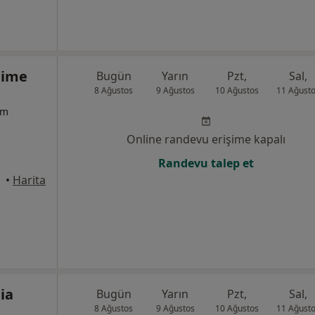
hime
Bugün
Yarın
Pzt,
Sal,
8 Ağustos
9 Ağustos
10 Ağustos
11 Ağust
um
Online randevu erişime kapalı
Randevu talep et
•
Harita
ia
Bugün
Yarın
Pzt,
Sal,
8 Ağustos
9 Ağustos
10 Ağustos
11 Ağust