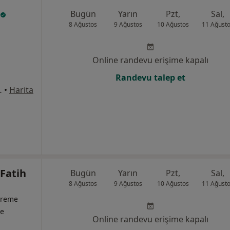
Bugün
Yarın
Pzt,
Sal,
8 Ağustos
9 Ağustos
10 Ağustos
11 Ağust
Online randevu erişime kapalı
Randevu talep et
1/8, Bahçelievler
•
Harita
Fatih
Bugün
Yarın
Pzt,
Sal,
8 Ağustos
9 Ağustos
10 Ağustos
11 Ağust
 Üreme
te
Online randevu erişime kapalı