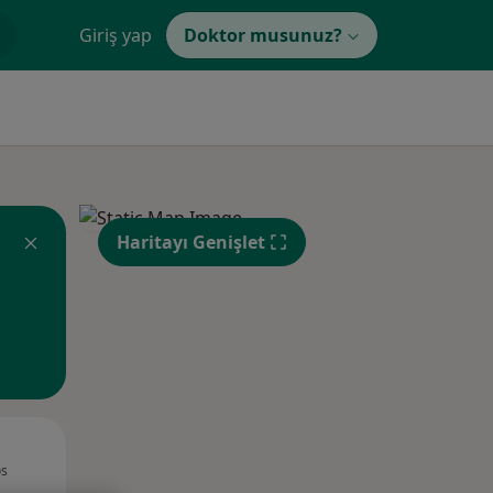
Giriş yap
Doktor musunuz?
Haritayı Genişlet
Çar,
Per,
Cum,
os
12 Ağustos
13 Ağustos
14 Ağustos