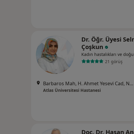
Dr. Öğr. Üyesi Se
Çoşkun
Kadın hastalıkları ve doğ
21 görüş
Barbaros Mah, H. Ahmet Yesevi Cad, No: 149 Güneşli - Bağcılar / İstanbul, Bağcılar
Atlas Üniversitesi Hastanesi
Doç. Dr. Hasan An