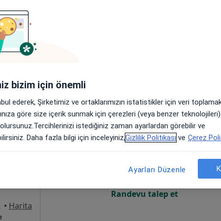
Online randevu erişime kapalı
Randevu talep et
1/8, Bahçelievler
•
Harita
iniz bizim için önemli
abul ederek, Şirketimiz ve ortaklarımızın istatistikler için veri toplam
arınıza göre size içerik sunmak için çerezleri (veya benzer teknolojiler
 olursunuz.Tercihlerinizi istediğiniz zaman ayarlardan görebilir ve
entürk
Bugün
Yarın
Pzt,
Sal,
lirsiniz. Daha fazla bilgi için inceleyiniz,
Gizlilik Politikası
ve
Çerez Poli
8 Ağustos
9 Ağustos
10 Ağustos
11 Ağust
um
K
Ayarları Düzenle
Online randevu erişime kapalı
Randevu talep et
İstanbul
•
Harita
e