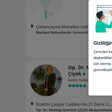
Çobançeşme Mahallesi Fatih Caddesi No:
Medipol Bahçelievler Üniversite Hastanesi
Gizliliğ
Çerezleri k
alışkanlıkl
izin vermiş
Op. Dr. Mehtap Ş
güncelleyebi
Çiçek
Kadın hastalıkları ve doğ
209 görüş
İzzettin Çalışlar Caddesi No:21 Daire: 2, 
Op. Dr. Mehtap Şentürk ÇİÇEK Muayenehan