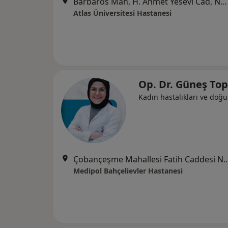
Barbaros Mah, H. Ahmet Yesevi Cad, No: 149 Güneşli - Bağcılar / İstanbul, Bağcılar
Atlas Üniversitesi Hastanesi
Op. Dr. Güneş To
Kadın hastalıkları ve doğ
Çobançeşme Mahallesi Fatih Caddesi No:
Medipol Bahçelievler Hastanesi