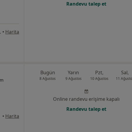
Randevu talep et
1/8, Bahçelievler
•
Harita
Bugün
Yarın
Pzt,
Sal,
8 Ağustos
9 Ağustos
10 Ağustos
11 Ağust
um
Online randevu erişime kapalı
Randevu talep et
•
Harita