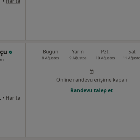
•
Harita
pçu
Bugün
Yarın
Pzt,
Sal,
8 Ağustos
9 Ağustos
10 Ağustos
11 Ağust
um
Online randevu erişime kapalı
Randevu talep et
1/8, Bahçelievler
•
Harita