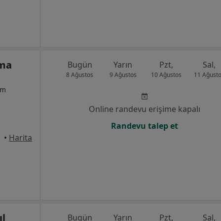
lma
Bugün
Yarın
Pzt,
Sal,
8 Ağustos
9 Ağustos
10 Ağustos
11 Ağust
um
Online randevu erişime kapalı
Randevu talep et
•
Harita
ıl
Bugün
Yarın
Pzt,
Sal,