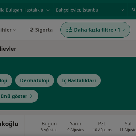
ilgi alanı ve hastalık, isim
örnek: İstanbul
ihler
Sigorta
Daha fazla filtre
•
1
lievler
loji
Dermatoloji
İç Hastalıkları
ünü göster
akoğlu
Bugün
Yarın
Pzt,
Sal,
8 Ağustos
9 Ağustos
10 Ağustos
11 Ağust