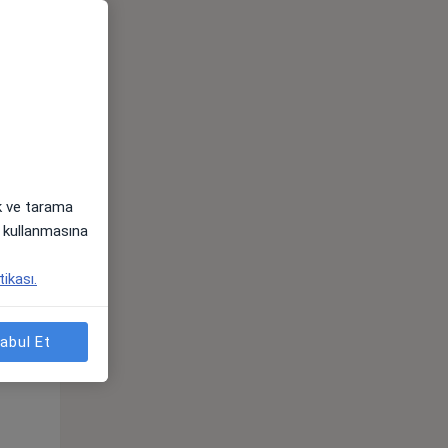
ak ve tarama
i) kullanmasına
Çar,
Per,
Cum,
tikası.
os
12 Ağustos
13 Ağustos
14 Ağustos
abul Et