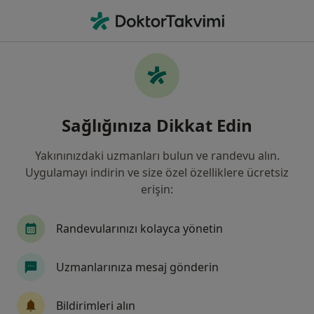
An
Endometriosis • Bahçelievler, İstanbul
Filters
• 1
Sigorta
Harita
Endometriosis, Bahçelievler
Sağlığınıza Dikkat Edin
Yakınınızdaki uzmanları bulun ve randevu alın.
Hangi uzmanlığı aramıştınız?
Uygulamayı indirin ve size özel özelliklere ücretsiz
Kadın Hastalıkları Ve Doğum
İç Hastalıkları
erişin:
Randevularınızı kolayca yönetin
Uzmanlarınıza mesaj gönderin
Bildirimleri alın