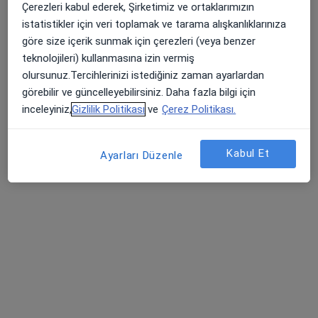
Çerezleri kabul ederek, Şirketimiz ve ortaklarımızın
Barbaros Mah, H. Ahmet Yesevi Cad, No: 149 Güneşli - Bağcılar / İstanbul, Bağcılar
•
Harita
istatistikler için veri toplamak ve tarama alışkanlıklarınıza
Atlas Üniversitesi Hastanesi
göre size içerik sunmak için çerezleri (veya benzer
Bu uzman ilgili adres için online danışmanlık/takvim sunmuyor.
teknolojileri) kullanmasına izin vermiş
olursunuz.Tercihlerinizi istediğiniz zaman ayarlardan
Randevu talep et
görebilir ve güncelleyebilirsiniz. Daha fazla bilgi için
inceleyiniz,
Gizlilik Politikası
ve
Çerez Politikası.
Kabul Et
Ayarları Düzenle
Dr. Öğr. Üyesi Rahime Bekar
Kadın hastalıkları ve doğum
9 görüş
Barbaros Mah, H. Ahmet Yesevi Cad, No: 149 Güneşli - Bağcılar / İstanbul, Bağcılar
•
Harita