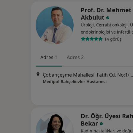
Prof. Dr. Mehmet 
Akbulut
Üroloji, Cerrahi onkoloji,
endokrinolojisi ve i̇nfertili
14 görüş
Adres 1
Adres 2
Çobançeşme Mahallesi, Fatih Cd. No:1/8, İsta
Medipol Bahçelievler Hastanesi
Dr. Öğr. Üyesi Ra
Bekar
Kadın hastalıkları ve doğ