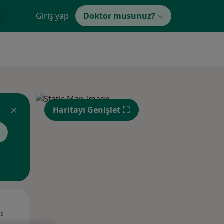
Giriş yap
Doktor musunuz?
Haritayı Genişlet
Sal,
Çar,
Per,
os
11 Ağustos
12 Ağustos
13 Ağustos