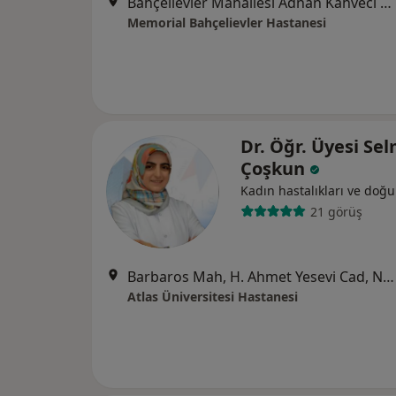
Bahçelievler Mahallesi Adnan Kahveci Bulvarı No:227, Bahçelievler
Memorial Bahçelievler Hastanesi
Dr. Öğr. Üyesi Se
Çoşkun
Kadın hastalıkları ve doğ
21 görüş
Barbaros Mah, H. Ahmet Yesevi Cad, No: 149 Güneşli - Bağcılar / İstanbul, Bağcılar
Atlas Üniversitesi Hastanesi