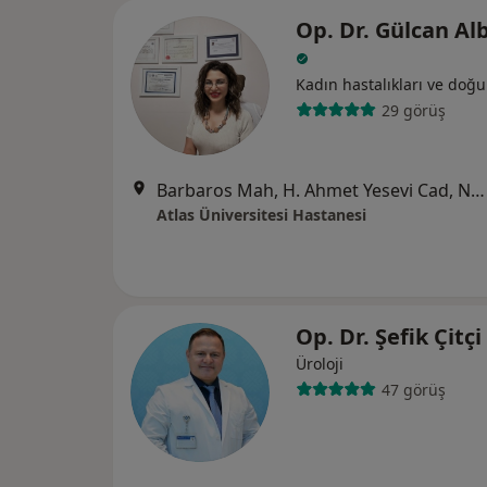
Op. Dr. Gülcan Al
Kadın hastalıkları ve doğ
29 görüş
Barbaros Mah, H. Ahmet Yesevi Cad, No: 149 Güneşli - Bağcılar / İstanbul, Bağcılar
Atlas Üniversitesi Hastanesi
Op. Dr. Şefik Çitçi
Üroloji
47 görüş