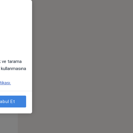
ak ve tarama
i) kullanmasına
Sal,
Çar,
Per,
tikası.
os
11 Ağustos
12 Ağustos
13 Ağustos
abul Et