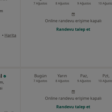
7 Ağustos
8 Ağustos
9 Ağustos
10 Ağust
um
Online randevu erişime kapalı
Randevu talep et
•
Harita
al
Bugün
Yarın
Paz,
Pzt,
7 Ağustos
8 Ağustos
9 Ağustos
10 Ağust
um,
si
Online randevu erişime kapalı
Randevu talep et