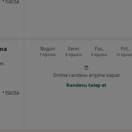
•
Harita
lma
Bugün
Yarın
Paz,
Pzt,
7 Ağustos
8 Ağustos
9 Ağustos
10 Ağust
um
Online randevu erişime kapalı
Randevu talep et
•
Harita