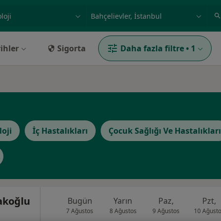
ilgi alanı ve hastalık, isim
örnek: İstanbul
ihler
Sigorta
Daha fazla filtre
•
1
loji
İç Hastalıkları
Çocuk Sağlığı Ve Hastalıkları
akoğlu
Bugün
Yarın
Paz,
Pzt,
7 Ağustos
8 Ağustos
9 Ağustos
10 Ağust