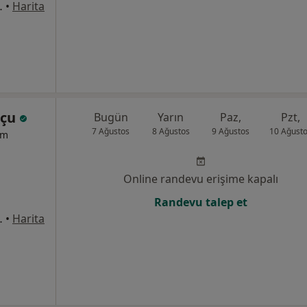
1/8, Bahçelievler
•
Harita
pçu
Bugün
Yarın
Paz,
Pzt,
7 Ağustos
8 Ağustos
9 Ağustos
10 Ağust
um
Online randevu erişime kapalı
Randevu talep et
1/8, Bahçelievler
•
Harita