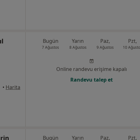
ıl
Bugün
Yarın
Paz,
Pzt,
7 Ağustos
8 Ağustos
9 Ağustos
10 Ağust
Online randevu erişime kapalı
Randevu talep et
•
Harita
rin
Bugün
Yarın
Paz,
Pzt,