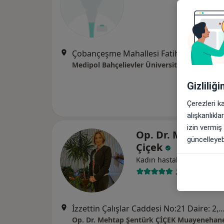
Çobançeşme Mahallesi Fatih Caddesi No:
Medipol Bahçelievler Üniversite Hastanesi
Gizliliğ
Çerezleri k
alışkanlıkl
izin vermiş
Op. Dr. Mehtap Ş
güncelleyebi
Çiçek
Kadın hastalıkları ve doğ
209 görüş
İzzettin Çalışlar Caddesi No:21 Daire: 2, 
Op. Dr. Mehtap Şentürk ÇİÇEK Muayenehan