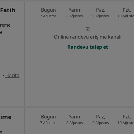
Fatih
Bugün
Yarın
Paz,
Pzt,
7 Ağustos
8 Ağustos
9 Ağustos
10 Ağust
 Üreme
te
Online randevu erişime kapalı
Randevu talep et
nbul
•
Harita
hime
Bugün
Yarın
Paz,
Pzt,
7 Ağustos
8 Ağustos
9 Ağustos
10 Ağust
um