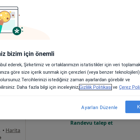
Online randevu erişime kapalı
Randevu talep et
1/8, Bahçelievler
•
Harita
iniz bizim için önemli
abul ederek, Şirketimiz ve ortaklarımızın istatistikler için veri toplam
arınıza göre size içerik sunmak için çerezleri (veya benzer teknolojiler
 olursunuz.Tercihlerinizi istediğiniz zaman ayarlardan görebilir ve
entürk
Bugün
Yarın
Paz,
Pzt,
lirsiniz. Daha fazla bilgi için inceleyiniz,
Gizlilik Politikası
ve
Çerez Poli
7 Ağustos
8 Ağustos
9 Ağustos
10 Ağust
um
K
Ayarları Düzenle
Online randevu erişime kapalı
Randevu talep et
İstanbul
•
Harita
e