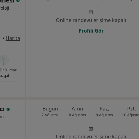
tanesi
oloji,
Online randevu erişime kapalı
Profili Gör
31, Pendik
•
Harita
 Dr. Yılmaz
ozgat
acı
Bugün
Yarın
Paz,
Pzt,
7 Ağustos
8 Ağustos
9 Ağustos
10 Ağust
um
Online randevu erişime kapalı