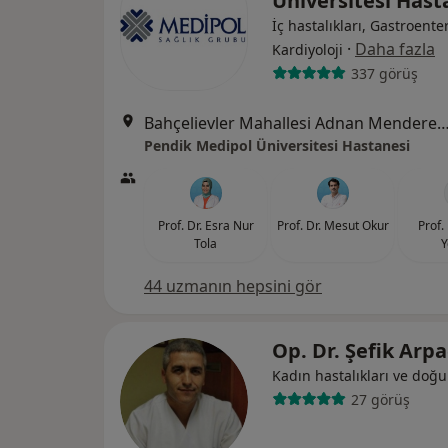
Üniversitesi Has
İç hastalıkları, Gastroenter
·
Daha fazla
Kardiyoloji
337 görüş
Bahçelievler Mahallesi Adnan Menderes Bulvarı No:
Pendik Medipol Üniversitesi Hastanesi
Prof. Dr. Esra Nur
Prof. Dr. Mesut Okur
Prof.
Tola
Y
44 uzmanın hepsini gör
Op. Dr. Şefik Arp
Kadın hastalıkları ve doğ
27 görüş