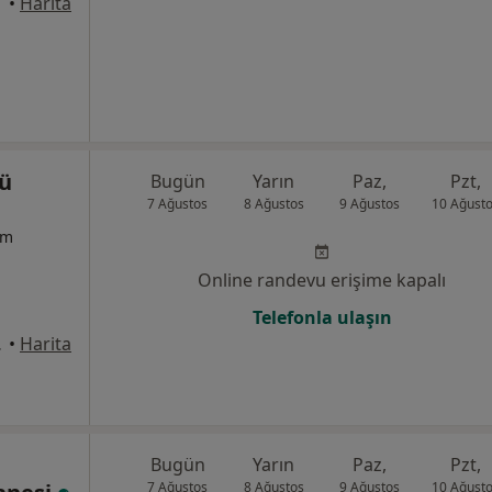
•
Harita
lü
Bugün
Yarın
Paz,
Pzt,
7 Ağustos
8 Ağustos
9 Ağustos
10 Ağust
um
Online randevu erişime kapalı
Telefonla ulaşın
31, Pendik
•
Harita
Bugün
Yarın
Paz,
Pzt,
7 Ağustos
8 Ağustos
9 Ağustos
10 Ağust