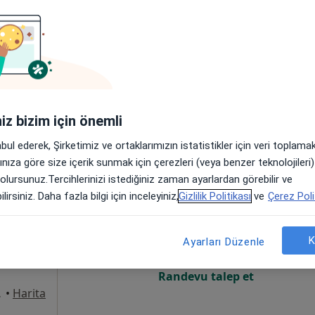
Online randevu erişime kapalı
Randevu talep et
iniz bizim için önemli
abul ederek, Şirketimiz ve ortaklarımızın istatistikler için veri toplam
arınıza göre size içerik sunmak için çerezleri (veya benzer teknolojiler
 olursunuz.Tercihlerinizi istediğiniz zaman ayarlardan görebilir ve
rbüz
Bugün
Yarın
Paz,
Pzt,
lirsiniz. Daha fazla bilgi için inceleyiniz,
Gizlilik Politikası
ve
Çerez Poli
7 Ağustos
8 Ağustos
9 Ağustos
10 Ağust
um
K
Ayarları Düzenle
Online randevu erişime kapalı
Randevu talep et
stanbul
•
Harita