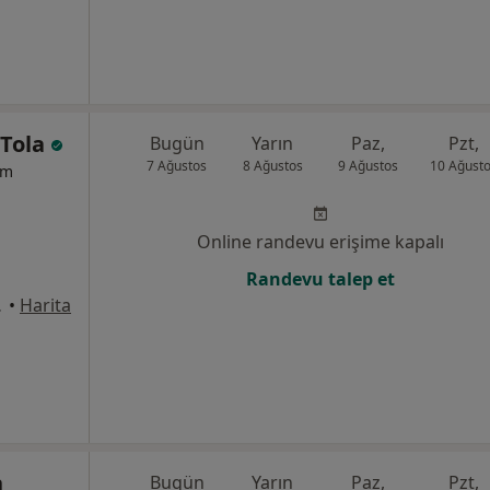
 Tola
Bugün
Yarın
Paz,
Pzt,
7 Ağustos
8 Ağustos
9 Ağustos
10 Ağust
um
Online randevu erişime kapalı
Randevu talep et
31, Pendik
•
Harita
n
Bugün
Yarın
Paz,
Pzt,