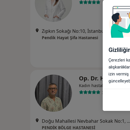
17 görüş
Zıpkın Sokağı No:10, İstanbul
•
Harita
Pendik Hayat Şifa Hastanesi
Gizliliğ
Çerezleri k
alışkanlıkl
izin vermiş
Op. Dr. Hakan Gü
güncelleyebi
Kadın hastalıkları ve doğ
31 görüş
Doğu Mahallesi Nevbahar Sokak No:1, İ
PENDİK BÖLGE HASTANESİ