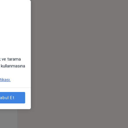
ak ve tarama
i) kullanmasına
Sal,
Çar,
Per,
tikası.
os
11 Ağustos
12 Ağustos
13 Ağustos
abul Et