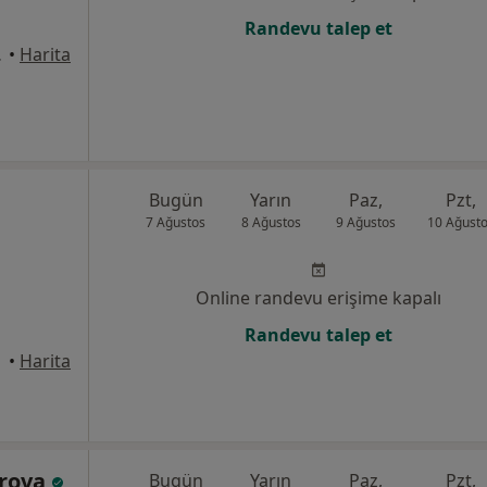
Randevu talep et
nı), Pendik
•
Harita
Bugün
Yarın
Paz,
Pzt,
7 Ağustos
8 Ağustos
9 Ağustos
10 Ağust
Online randevu erişime kapalı
Randevu talep et
ndik
•
Harita
arova
Bugün
Yarın
Paz,
Pzt,