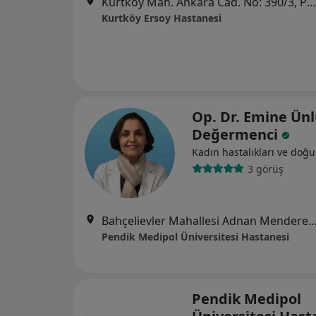
Kurtköy Mah. Ankara Cad. No: 390/3, Pendik
Kurtköy Ersoy Hastanesi
Op. Dr. Emine Ün
Değermenci
Kadın hastalıkları ve doğ
3 görüş
Bahçelievler Mahallesi Adnan Menderes Bulvarı No:
Pendik Medipol Üniversitesi Hastanesi
Pendik Medipol