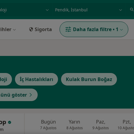
ilgi alanı ve hastalık, isim
örnek: İstanbul
ihler
Sigorta
Daha fazla filtre
•
1
loji
İç Hastalıkları
Kulak Burun Boğaz
ünü göster
Top
Bugün
Yarın
Paz,
Pzt,
7 Ağustos
8 Ağustos
9 Ağustos
10 Ağust
um