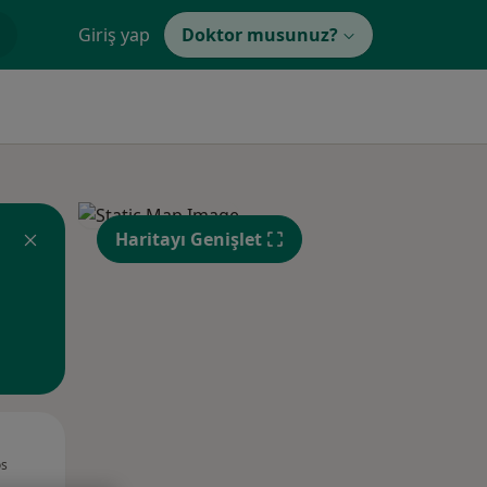
Giriş yap
Doktor musunuz?
Haritayı Genişlet
Sal,
Çar,
Per,
os
11 Ağustos
12 Ağustos
13 Ağustos